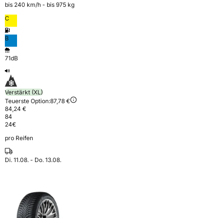
bis 240 km⁠/⁠h - bis 975 kg
C
B
71dB
Verstärkt (XL)
Teuerste Option:
87,78 €
84,24 €
84
24
€
pro Reifen
Di. 11.08. - Do. 13.08.