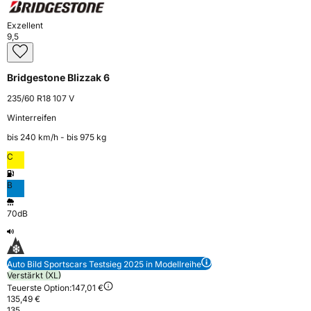
Exzellent
9,5
Bridgestone Blizzak 6
235/60 R18 107 V
Winterreifen
bis 240 km⁠/⁠h - bis 975 kg
C
B
70dB
Auto Bild Sportscars Testsieg 2025 in Modellreihe
Verstärkt (XL)
Teuerste Option:
147,01 €
135,49 €
135