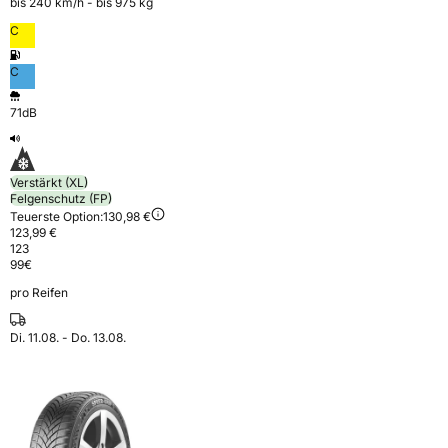
bis 240 km⁠/⁠h - bis 975 kg
C
C
71dB
Verstärkt (XL)
Felgenschutz (FP)
Teuerste Option:
130,98 €
123,99 €
123
99
€
pro Reifen
Di. 11.08. - Do. 13.08.