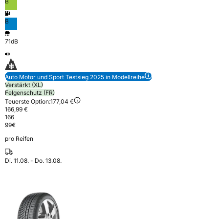
B
B
71dB
Auto Motor und Sport Testsieg 2025 in Modellreihe
Verstärkt (XL)
Felgenschutz (FR)
Teuerste Option:
177,04 €
166,99 €
166
99
€
pro Reifen
Di. 11.08. - Do. 13.08.