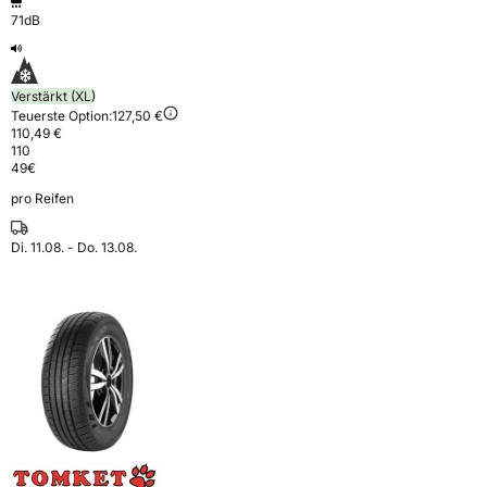
71dB
Verstärkt (XL)
Teuerste Option:
127,50 €
110,49 €
110
49
€
pro Reifen
Di. 11.08. - Do. 13.08.