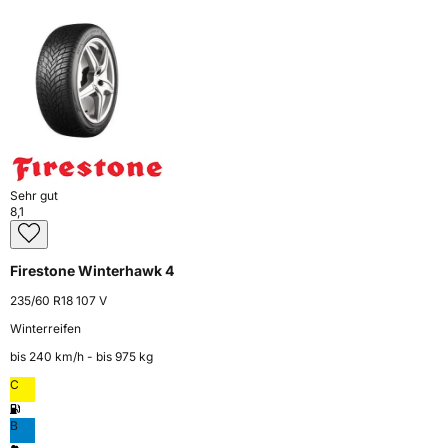
Sehr gut
8,1
Firestone Winterhawk 4
235/60 R18 107 V
Winterreifen
bis 240 km⁠/⁠h - bis 975 kg
C
B