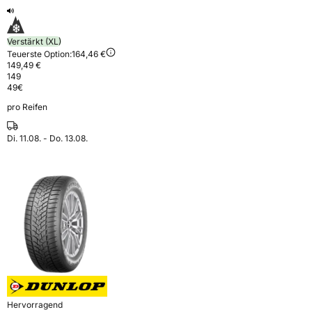
Verstärkt (XL)
Teuerste Option:
164,46 €
149,49 €
149
49
€
pro Reifen
Di. 11.08. - Do. 13.08.
Hervorragend