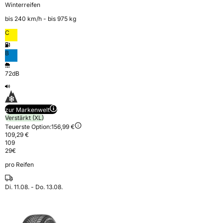
Winterreifen
bis 240 km⁠/⁠h - bis 975 kg
C
B
72dB
zur Markenwelt
Verstärkt (XL)
Teuerste Option:
156,99 €
109,29 €
109
29
€
pro Reifen
Di. 11.08. - Do. 13.08.