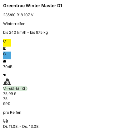
Greentrac Winter Master D1
235/60 R18 107 V
Winterreifen
bis 240 km⁠/⁠h - bis 975 kg
C
C
70dB
Verstärkt (XL)
75,99 €
75
99
€
pro Reifen
Di. 11.08. - Do. 13.08.