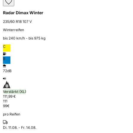
Radar Dimax Winter
235/60 R18 107 V
Winterreifen
bis 240 km⁠/⁠h - bis 975 kg
C
B
72dB
Verstärkt (XL)
111,99 €
111
99
€
pro Reifen
Di. 11.08. - Fr. 14.08.