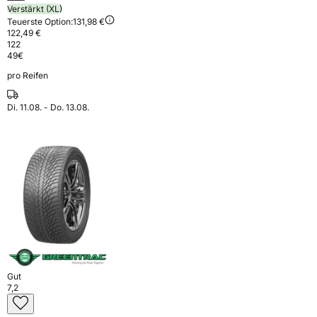
Verstärkt (XL)
Teuerste Option:
131,98 €
122,49 €
122
49
€
pro Reifen
Di. 11.08. - Do. 13.08.
Gut
7,2