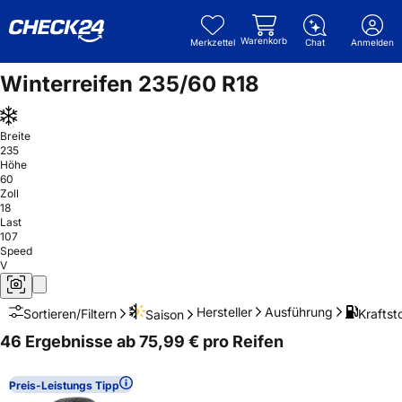
Warenkorb
Merkzettel
Chat
Anmelden
Winterreifen 235/60 R18
Breite
235
Höhe
60
Zoll
18
Last
107
Speed
V
Hersteller
Ausführung
Kraftsto
Sortieren/Filtern
Saison
46 Ergebnisse ab 75,99 € pro Reifen
Preis-Leistungs Tipp