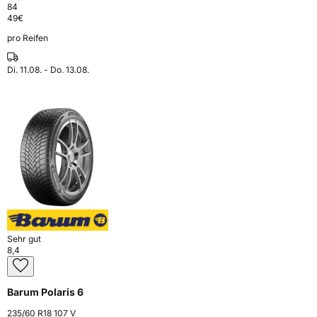
84
49
€
pro Reifen
Di. 11.08. - Do. 13.08.
Sehr gut
8,4
Barum Polaris 6
235/60 R18 107 V