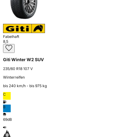
Fabelhaft
8,5
Giti Winter W2 SUV
235/60 R18 107 V
Winterreifen
bis 240 km⁠/⁠h - bis 975 kg
C
B
69dB