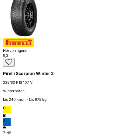
Hervorragend
9,3
Pirelli Scorpion Winter 2
235/60 R18 107 V
Winterreifen
bis 240 km⁠/⁠h - bis 975 kg
C
A
71dB