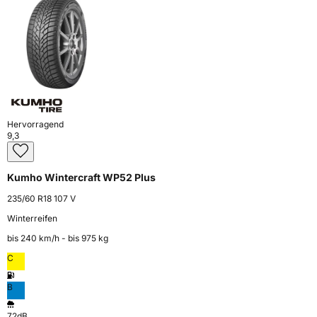
Hervorragend
9,3
Kumho Wintercraft WP52 Plus
235/60 R18 107 V
Winterreifen
bis 240 km⁠/⁠h - bis 975 kg
C
B
72dB