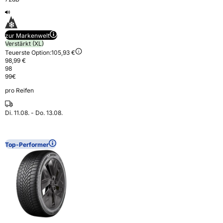
zur Markenwelt
Verstärkt (XL)
Teuerste Option:
105,93 €
98,99 €
98
99
€
pro Reifen
Di. 11.08. - Do. 13.08.
Top-Performer