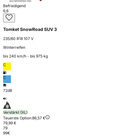
Befriedigend
6,6
Tomket SnowRoad SUV 3
235/60 R18 107 V
Winterreifen
bis 240 km⁠/⁠h - bis 975 kg
C
C
72dB
Verstärkt (XL)
Teuerste Option:
86,57 €
79,99 €
79
99
€