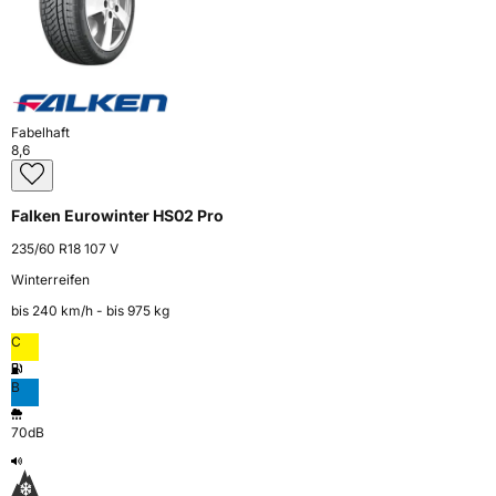
Fabelhaft
8,6
Falken Eurowinter HS02 Pro
235/60 R18 107 V
Winterreifen
bis 240 km⁠/⁠h - bis 975 kg
C
B
70dB