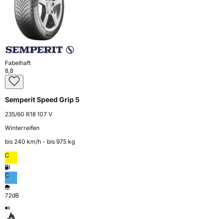
Fabelhaft
8,8
Semperit Speed Grip 5
235/60 R18 107 V
Winterreifen
bis 240 km⁠/⁠h - bis 975 kg
C
C
72dB