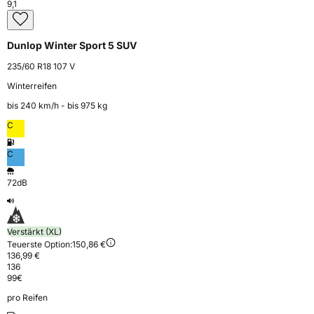
9,1
Dunlop Winter Sport 5 SUV
235/60 R18 107 V
Winterreifen
bis 240 km⁠/⁠h - bis 975 kg
C
C
72dB
Verstärkt (XL)
Teuerste Option:
150,86 €
136,99 €
136
99
€
pro Reifen