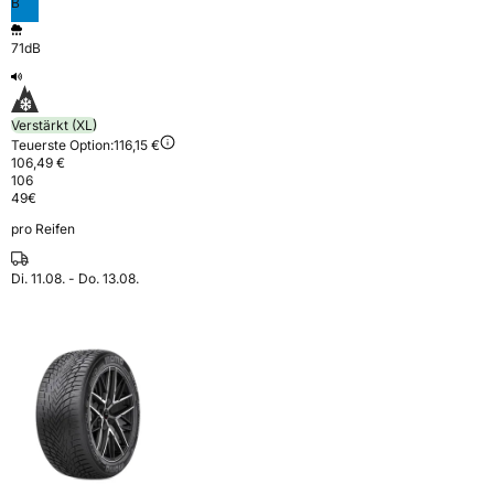
B
71dB
Verstärkt (XL)
Teuerste Option:
116,15 €
106,49 €
106
49
€
pro Reifen
Di. 11.08. - Do. 13.08.