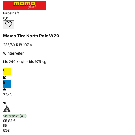
Fabelhaft
8,6
Momo Tire North Pole W20
235/60 R18 107 V
Winterreifen
bis 240 km⁠/⁠h - bis 975 kg
C
B
72dB
Verstärkt (XL)
95,83 €
95
83
€