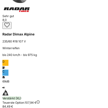
Sehr gut
8,0
Radar Dimax Alpine
235/60 R18 107 V
Winterreifen
bis 240 km⁠/⁠h - bis 975 kg
D
C
69dB
Verstärkt (XL)
Teuerste Option:
107,94 €
84,49 €