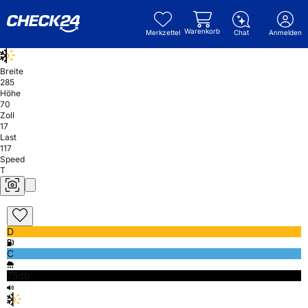
Warenkorb
Merkzettel
Chat
Anmelden
Breite
285
Höhe
70
Zoll
17
Last
117
Speed
T
D
C
75db