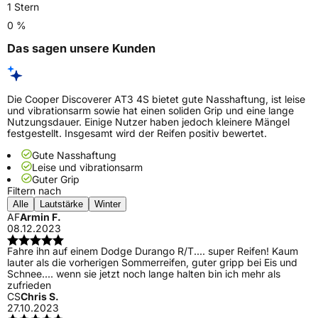
1 Stern
0 %
Das sagen unsere Kunden
Die Cooper Discoverer AT3 4S bietet gute Nasshaftung, ist leise
und vibrationsarm sowie hat einen soliden Grip und eine lange
Nutzungsdauer. Einige Nutzer haben jedoch kleinere Mängel
festgestellt. Insgesamt wird der Reifen positiv bewertet.
Gute Nasshaftung
Leise und vibrationsarm
Guter Grip
Filtern nach
Alle
Lautstärke
Winter
AF
Armin F.
08.12.2023
Fahre ihn auf einem Dodge Durango R/T.... super Reifen! Kaum
lauter als die vorherigen Sommerreifen, guter gripp bei Eis und
Schnee.... wenn sie jetzt noch lange halten bin ich mehr als
zufrieden
CS
Chris S.
27.10.2023