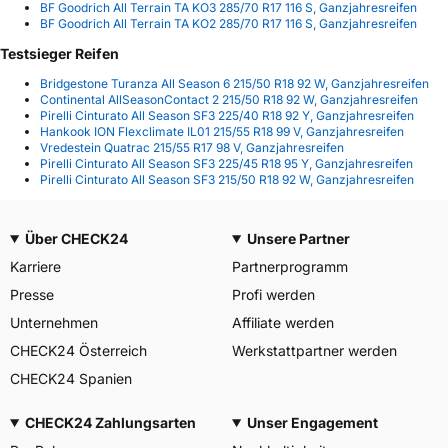
BF Goodrich All Terrain TA KO3 285/70 R17 116 S, Ganzjahresreifen
BF Goodrich All Terrain TA KO2 285/70 R17 116 S, Ganzjahresreifen
Testsieger Reifen
Bridgestone Turanza All Season 6 215/50 R18 92 W, Ganzjahresreifen
Continental AllSeasonContact 2 215/50 R18 92 W, Ganzjahresreifen
Pirelli Cinturato All Season SF3 225/40 R18 92 Y, Ganzjahresreifen
Hankook ION Flexclimate IL01 215/55 R18 99 V, Ganzjahresreifen
Vredestein Quatrac 215/55 R17 98 V, Ganzjahresreifen
Pirelli Cinturato All Season SF3 225/45 R18 95 Y, Ganzjahresreifen
Pirelli Cinturato All Season SF3 215/50 R18 92 W, Ganzjahresreifen
Über CHECK24
Unsere Partner
Karriere
Partnerprogramm
Presse
Profi werden
Unternehmen
Affiliate werden
CHECK24 Österreich
Werkstattpartner werden
CHECK24 Spanien
CHECK24 Zahlungsarten
Unser Engagement