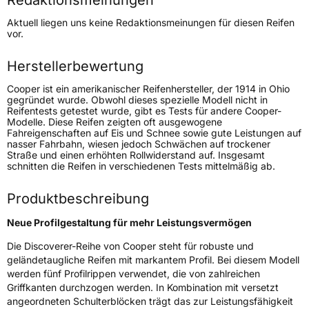
Redaktionsmeinungen
Höchstgeschwindigkeit
190 km/h
Aktuell liegen uns keine Redaktionsmeinungen für diesen Reifen
Lastindex
117
vor.
Höchstlast
1285 kg
Herstellerbewertung
Gewicht (in kg)
20,62 kg
Cooper ist ein amerikanischer Reifenhersteller, der 1914 in Ohio
gegründet wurde. Obwohl dieses spezielle Modell nicht in
Reifentests getestet wurde, gibt es Tests für andere Cooper-
Generelle Merkmale
Modelle. Diese Reifen zeigten oft ausgewogene
Fahreigenschaften auf Eis und Schnee sowie gute Leistungen auf
Fahrzeugtyp
SUV
nasser Fahrbahn, wiesen jedoch Schwächen auf trockener
Straße und einen erhöhten Rollwiderstand auf. Insgesamt
Verwendung
Ganzjahresreifen
schnitten die Reifen in verschiedenen Tests mittelmäßig ab.
Modellname
Discoverer AT3 4S
Produktbeschreibung
Fahrzeugart
PKW & SUV
Neue Profilgestaltung für mehr Leistungsvermögen
Weitere Eigenschaften
Die Discoverer-Reihe von Cooper steht für robuste und
geländetaugliche Reifen mit markantem Profil. Bei diesem Modell
Schlauchtyp
TL
werden fünf Profilrippen verwendet, die von zahlreichen
Griffkanten durchzogen werden. In Kombination mit versetzt
angeordneten Schulterblöcken trägt das zur Leistungsfähigkeit
Zustand
Neureifen