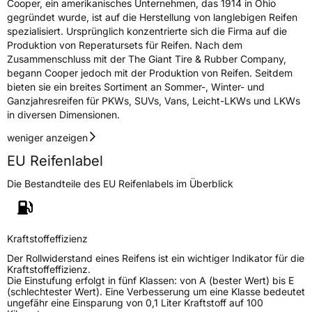
Cooper, ein amerikanisches Unternehmen, das 1914 in Ohio
EPREL ID
707934
gegründet wurde, ist auf die Herstellung von langlebigen Reifen
spezialisiert. Ursprünglich konzentrierte sich die Firma auf die
Allgemeine Produktsicherheit (GPSR)
Produktion von Reperatursets für Reifen. Nach dem
Zusammenschluss mit der The Giant Tire & Rubber Company,
Herstellerkontakt
Cooper Tire & Rubber Company España,
begann Cooper jedoch mit der Produktion von Reifen. Seitdem
S.L., Mari Paz del Valle Madrid,
bieten sie ein breites Sortiment an Sommer-, Winter- und
www.coopertire.de
Ganzjahresreifen für PKWs, SUVs, Vans, Leicht-LKWs und LKWs
in diversen Dimensionen.
weniger anzeigen
EU Reifenlabel
Die Bestandteile des EU Reifenlabels im Überblick
Kraftstoffeffizienz
Der Rollwiderstand eines Reifens ist ein wichtiger Indikator für die
Kraftstoffeffizienz.
Die Einstufung erfolgt in fünf Klassen: von A (bester Wert) bis E
(schlechtester Wert). Eine Verbesserung um eine Klasse bedeutet
ungefähr eine Einsparung von 0,1 Liter Kraftstoff auf 100