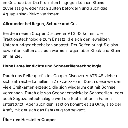
im Gelände bei. Die Profilrillen hingegen können Steine
zuverlässig wieder nach außen befördern und auch das
M+S
Ja
Aquaplaning-Risiko verringern.
Offroad
Ja
Allrounder bei Regen, Schnee und Co.
Bei dem neuen Cooper Discoverer AT3 4S kommt die
EU Label
Traktionstechnologie zum Einsatz, die sich den jeweiligen
Untergrundgegebenheiten anpasst. Der Reifen bringt Sie also
Effizienz
D
sowohl an kalten als auch warmen Tagen über Stock und Stein
an Ihr Ziel.
Nasshaftung
C
Hohe Lamellendichte und Schneerillentechnologie
Durch das Reifenprofil des Cooper Discoverer AT3 4S ziehen
Rollgeräusch (Klasse)
B
sich zahlreiche Lamellen in Zickzack-Form. Durch diese werden
viele Greifkanten erzeugt, die sich wiederum gut mit Schnee
Rollgeräusch (dB)
75
verzahnen. Durch die von Cooper entwickelte Schneerillen- oder
Fahrzeugklasse
C1
auch Sägezahntechnologie wird die Stabilität beim Fahren
unterstützt. Aber auch der Traktion kommt es zu Gute, also der
Kraft, mit der sich das Fahrzeug fortbewegt.
3PMSF / Schneeflockensymbol / Alpine-Symbol
Ja
Über den Hersteller Cooper
Eisgrip
Nein