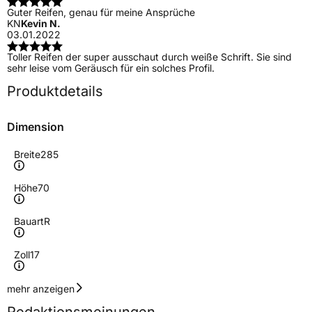
Guter Reifen, genau für meine Ansprüche
KN
Kevin N.
03.01.2022
Toller Reifen der super ausschaut durch weiße Schrift. Sie sind
sehr leise vom Geräusch für ein solches Profil.
Produktdetails
Dimension
Breite
285
Höhe
70
Bauart
R
Zoll
17
Geschwindigkeitsindex
T
mehr anzeigen