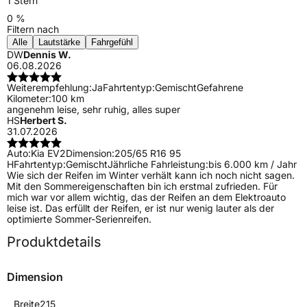
1 Stern
0 %
Filtern nach
Alle
Lautstärke
Fahrgefühl
DW
Dennis W.
06.08.2026
Weiterempfehlung:
Ja
Fahrtentyp:
Gemischt
Gefahrene
Kilometer:
100 km
angenehm leise, sehr ruhig, alles super
HS
Herbert S.
31.07.2026
Auto:
Kia EV2
Dimension:
205/65 R16 95
H
Fahrtentyp:
Gemischt
Jährliche Fahrleistung:
bis 6.000 km / Jahr
Wie sich der Reifen im Winter verhält kann ich noch nicht sagen.
Mit den Sommereigenschaften bin ich erstmal zufrieden. Für
mich war vor allem wichtig, das der Reifen an dem Elektroauto
leise ist. Das erfüllt der Reifen, er ist nur wenig lauter als der
optimierte Sommer-Serienreifen.
Produktdetails
Dimension
Breite
215