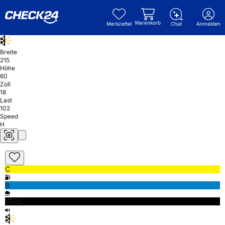
Warenkorb
Merkzettel
Chat
Anmelden
Breite
215
Höhe
60
Zoll
18
Last
102
Speed
H
C
B
69db