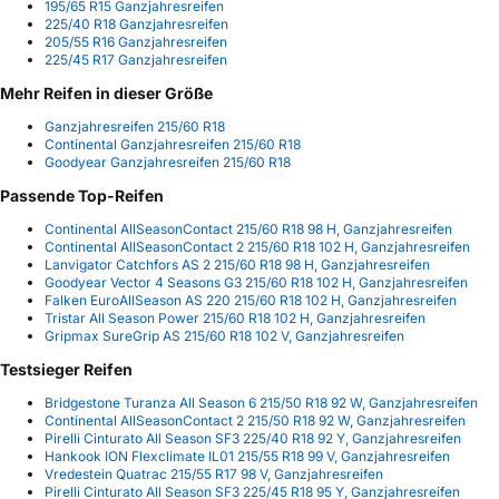
195/65 R15 Ganzjahresreifen
225/40 R18 Ganzjahresreifen
205/55 R16 Ganzjahresreifen
225/45 R17 Ganzjahresreifen
Mehr Reifen in dieser Größe
Ganzjahresreifen 215/60 R18
Continental Ganzjahresreifen 215/60 R18
Goodyear Ganzjahresreifen 215/60 R18
Passende Top-Reifen
Continental AllSeasonContact 215/60 R18 98 H, Ganzjahresreifen
Continental AllSeasonContact 2 215/60 R18 102 H, Ganzjahresreifen
Lanvigator Catchfors AS 2 215/60 R18 98 H, Ganzjahresreifen
Goodyear Vector 4 Seasons G3 215/60 R18 102 H, Ganzjahresreifen
Falken EuroAllSeason AS 220 215/60 R18 102 H, Ganzjahresreifen
Tristar All Season Power 215/60 R18 102 H, Ganzjahresreifen
Gripmax SureGrip AS 215/60 R18 102 V, Ganzjahresreifen
Testsieger Reifen
Bridgestone Turanza All Season 6 215/50 R18 92 W, Ganzjahresreifen
Continental AllSeasonContact 2 215/50 R18 92 W, Ganzjahresreifen
Pirelli Cinturato All Season SF3 225/40 R18 92 Y, Ganzjahresreifen
Hankook ION Flexclimate IL01 215/55 R18 99 V, Ganzjahresreifen
Vredestein Quatrac 215/55 R17 98 V, Ganzjahresreifen
Pirelli Cinturato All Season SF3 225/45 R18 95 Y, Ganzjahresreifen