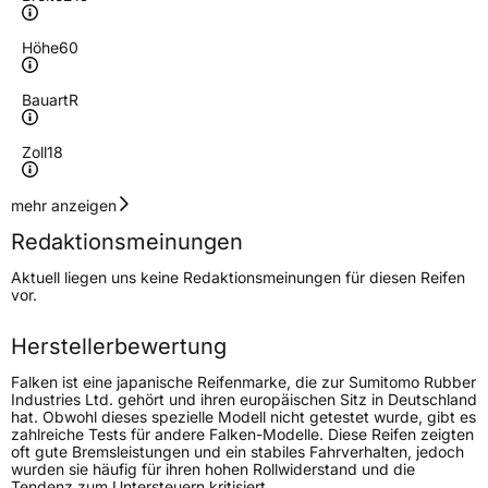
Höhe
60
Bauart
R
Zoll
18
Geschwindigkeitsindex
H
mehr anzeigen
Redaktionsmeinungen
Höchstgeschwindigkeit
210 km/h
Aktuell liegen uns keine Redaktionsmeinungen für diesen Reifen
Lastindex
102
vor.
Höchstlast
850 kg
Herstellerbewertung
Gewicht (in kg)
11,467 kg
Falken ist eine japanische Reifenmarke, die zur Sumitomo Rubber
Industries Ltd. gehört und ihren europäischen Sitz in Deutschland
hat. Obwohl dieses spezielle Modell nicht getestet wurde, gibt es
Generelle Merkmale
zahlreiche Tests für andere Falken-Modelle. Diese Reifen zeigten
oft gute Bremsleistungen und ein stabiles Fahrverhalten, jedoch
Fahrzeugtyp
SUV
wurden sie häufig für ihren hohen Rollwiderstand und die
Tendenz zum Untersteuern kritisiert.