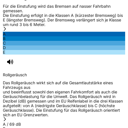
Für die Einstufung wird das Bremsen auf nasser Fahrbahn
gemessen.
Rollgeräusch (Klasse)
A
Die Einstufung erfolgt in die Klassen A (kürzester Bremsweg) bis
E (längster Bremsweg). Der Bremsweg verlängert sich je Klasse
um rund 3 bis 6 Meter.
Rollgeräusch (dB)
69
Fahrzeugklasse
C1
A
B
C
3PMSF / Schneeflockensymbol / Alpine-Symbol
Ja
D
E
Eisgrip
Nein
EPREL ID
2412658
Rollgeräusch
Allgemeine Produktsicherheit (GPSR)
Das Rollgeräusch wirkt sich auf die Gesamtlautstärke eines
Fahrzeugs aus
und beeinflusst sowohl den eigenen Fahrkomfort als auch die
Herstellerkontakt
Falken Tyre Europe GmbH, Berliner Strasse
Geräuschbelastung für die Umwelt. Das Rollgeräusch wird in
74-76 63065 Offenbach am Main
Dezibel (dB) gemessen und im EU Reifenlabel in die drei Klassen
Deutschland, info@falkentyre.com
aufgeteilt: von A (niedrigste Geräuschklasse) bis C (höchste
Geräuschklasse). Die Einstufung für das Rollgeräusch orientiert
sich an EU Grenzwerten.
A
/
69
dB