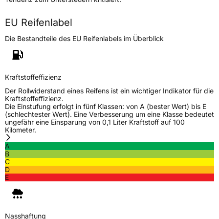
Verwendung
Ganzjahresreifen
Modellname
EuroAllSeason AS 220
EU Reifenlabel
Fahrzeugart
PKW & SUV
Die Bestandteile des EU Reifenlabels im Überblick
Weitere Eigenschaften
Kraftstoffeffizienz
Schlauchtyp
TL
Der Rollwiderstand eines Reifens ist ein wichtiger Indikator für die
Kraftstoffeffizienz.
Zustand
Neureifen
Die Einstufung erfolgt in fünf Klassen: von A (bester Wert) bis E
(schlechtester Wert). Eine Verbesserung um eine Klasse bedeutet
ungefähr eine Einsparung von 0,1 Liter Kraftstoff auf 100
M+S
Ja
Kilometer.
Verstärkt
XL
A
B
C
D
EU Label
E
Effizienz
C
Nasshaftung
B
Nasshaftung