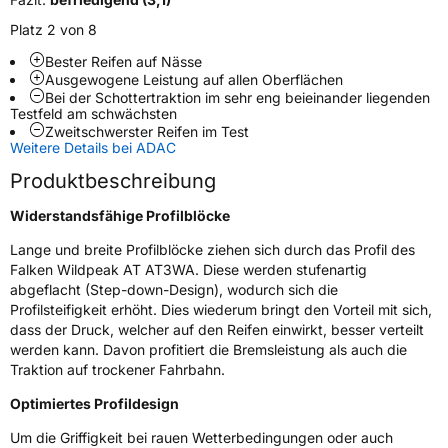
Platz 2 von 8
Weitere Eigenschaften
Bester Reifen auf Nässe
Ausgewogene Leistung auf allen Oberflächen
Schlauchtyp
TL
Bei der Schottertraktion im sehr eng beieinander liegenden
Testfeld am schwächsten
Zweitschwerster Reifen im Test
Zustand
Neureifen
Weitere Details bei ADAC
Produktbeschreibung
M+S
Ja
Widerstandsfähige Profilblöcke
Verstärkt
XL
Lange und breite Profilblöcke ziehen sich durch das Profil des
Offroad
Ja
Falken Wildpeak AT AT3WA. Diese werden stufenartig
abgeflacht (Step-down-Design), wodurch sich die
Profilsteifigkeit erhöht. Dies wiederum bringt den Vorteil mit sich,
EU Label
dass der Druck, welcher auf den Reifen einwirkt, besser verteilt
werden kann. Davon profitiert die Bremsleistung als auch die
Effizienz
D
Traktion auf trockener Fahrbahn.
Optimiertes Profildesign
Nasshaftung
D
Um die Griffigkeit bei rauen Wetterbedingungen oder auch