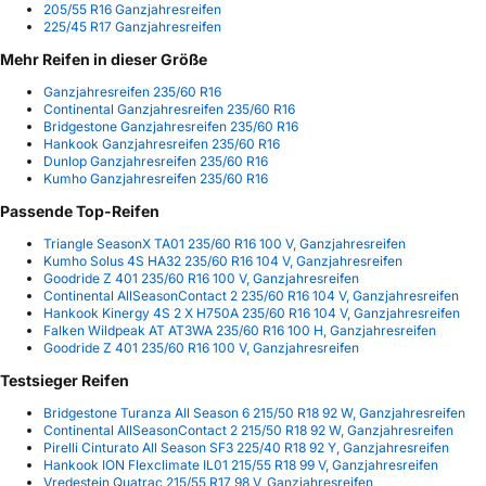
205/55 R16 Ganzjahresreifen
225/45 R17 Ganzjahresreifen
Mehr Reifen in dieser Größe
Ganzjahresreifen 235/60 R16
Continental Ganzjahresreifen 235/60 R16
Bridgestone Ganzjahresreifen 235/60 R16
Hankook Ganzjahresreifen 235/60 R16
Dunlop Ganzjahresreifen 235/60 R16
Kumho Ganzjahresreifen 235/60 R16
Passende Top-Reifen
Triangle SeasonX TA01 235/60 R16 100 V, Ganzjahresreifen
Kumho Solus 4S HA32 235/60 R16 104 V, Ganzjahresreifen
Goodride Z 401 235/60 R16 100 V, Ganzjahresreifen
Continental AllSeasonContact 2 235/60 R16 104 V, Ganzjahresreifen
Hankook Kinergy 4S 2 X H750A 235/60 R16 104 V, Ganzjahresreifen
Falken Wildpeak AT AT3WA 235/60 R16 100 H, Ganzjahresreifen
Goodride Z 401 235/60 R16 100 V, Ganzjahresreifen
Testsieger Reifen
Bridgestone Turanza All Season 6 215/50 R18 92 W, Ganzjahresreifen
Continental AllSeasonContact 2 215/50 R18 92 W, Ganzjahresreifen
Pirelli Cinturato All Season SF3 225/40 R18 92 Y, Ganzjahresreifen
Hankook ION Flexclimate IL01 215/55 R18 99 V, Ganzjahresreifen
Vredestein Quatrac 215/55 R17 98 V, Ganzjahresreifen