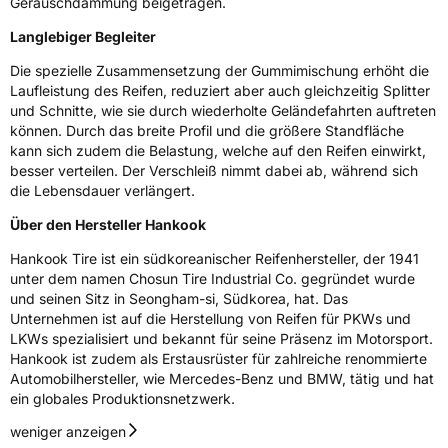
Geräuschdämmung beigetragen.
Langlebiger Begleiter
3PMSF / Schneeflockensymbol / Alpine-Symbol
Ja
Die spezielle Zusammensetzung der Gummimischung erhöht die
Eisgrip
Nein
Laufleistung des Reifen, reduziert aber auch gleichzeitig Splitter
und Schnitte, wie sie durch wiederholte Geländefahrten auftreten
EPREL ID
470197
können. Durch das breite Profil und die größere Standfläche
kann sich zudem die Belastung, welche auf den Reifen einwirkt,
Allgemeine Produktsicherheit (GPSR)
besser verteilen. Der Verschleiß nimmt dabei ab, während sich
die Lebensdauer verlängert.
Herstellerkontakt
Hankook Tire Europe GmbH, Siemensstr. 14
D-63263 Neu-Isenburg Deutschland,
Über den Hersteller Hankook
technik@hankookreifen.de
Hankook Tire ist ein südkoreanischer Reifenhersteller, der 1941
unter dem namen Chosun Tire Industrial Co. gegründet wurde
und seinen Sitz in Seongham-si, Südkorea, hat. Das
Unternehmen ist auf die Herstellung von Reifen für PKWs und
LKWs spezialisiert und bekannt für seine Präsenz im Motorsport.
Hankook ist zudem als Erstausrüster für zahlreiche renommierte
Automobilhersteller, wie Mercedes-Benz und BMW, tätig und hat
ein globales Produktionsnetzwerk.
weniger anzeigen