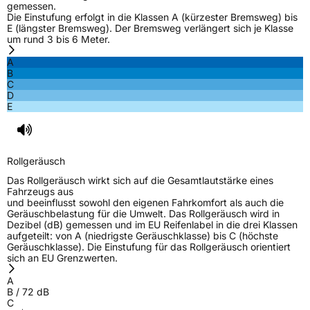
gemessen.
Die Einstufung erfolgt in die Klassen A (kürzester Bremsweg) bis
E (längster Bremsweg). Der Bremsweg verlängert sich je Klasse
um rund 3 bis 6 Meter.
A
B
C
D
E
Rollgeräusch
Das Rollgeräusch wirkt sich auf die Gesamtlautstärke eines
Fahrzeugs aus
und beeinflusst sowohl den eigenen Fahrkomfort als auch die
Geräuschbelastung für die Umwelt. Das Rollgeräusch wird in
Dezibel (dB) gemessen und im EU Reifenlabel in die drei Klassen
aufgeteilt: von A (niedrigste Geräuschklasse) bis C (höchste
Geräuschklasse). Die Einstufung für das Rollgeräusch orientiert
sich an EU Grenzwerten.
A
B
/
72
dB
C