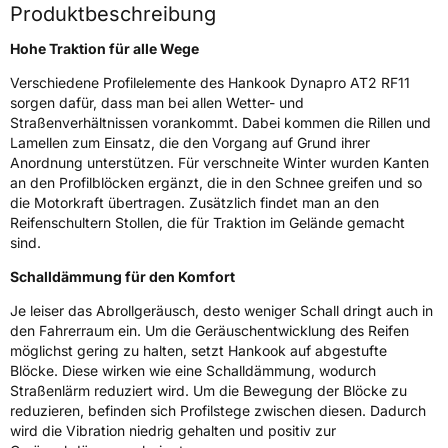
Produktbeschreibung
Weitere Eigenschaften
Hohe Traktion für alle Wege
Verschiedene Profilelemente des Hankook Dynapro AT2 RF11
Schlauchtyp
TL
sorgen dafür, dass man bei allen Wetter- und
Straßenverhältnissen vorankommt. Dabei kommen die Rillen und
Zustand
Neureifen
Lamellen zum Einsatz, die den Vorgang auf Grund ihrer
Anordnung unterstützen. Für verschneite Winter wurden Kanten
M+S
Ja
an den Profilblöcken ergänzt, die in den Schnee greifen und so
die Motorkraft übertragen. Zusätzlich findet man an den
EU Label
Reifenschultern Stollen, die für Traktion im Gelände gemacht
sind.
Effizienz
D
Schalldämmung für den Komfort
Je leiser das Abrollgeräusch, desto weniger Schall dringt auch in
Nasshaftung
D
den Fahrerraum ein. Um die Geräuschentwicklung des Reifen
möglichst gering zu halten, setzt Hankook auf abgestufte
Rollgeräusch (Klasse)
B
Blöcke. Diese wirken wie eine Schalldämmung, wodurch
Straßenlärm reduziert wird. Um die Bewegung der Blöcke zu
Rollgeräusch (dB)
72
reduzieren, befinden sich Profilstege zwischen diesen. Dadurch
wird die Vibration niedrig gehalten und positiv zur
Fahrzeugklasse
C1