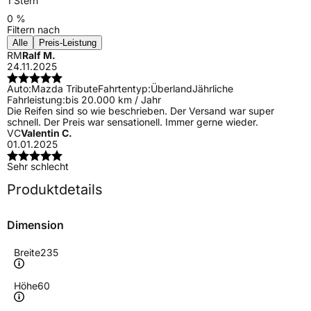
1 Stern
0 %
Filtern nach
Alle
Preis-Leistung
RM
Ralf M.
24.11.2025
Auto:
Mazda Tribute
Fahrtentyp:
Überland
Jährliche
Fahrleistung:
bis 20.000 km / Jahr
Die Reifen sind so wie beschrieben. Der Versand war super
schnell. Der Preis war sensationell. Immer gerne wieder.
VC
Valentin C.
01.01.2025
Sehr schlecht
Produktdetails
Dimension
Breite
235
Höhe
60