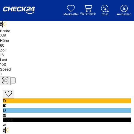
Warenkorb
Merkzettel
Chat
Anmelden
Breite
235
Höhe
60
Zoll
16
Last
100
Speed
T
D
D
72db