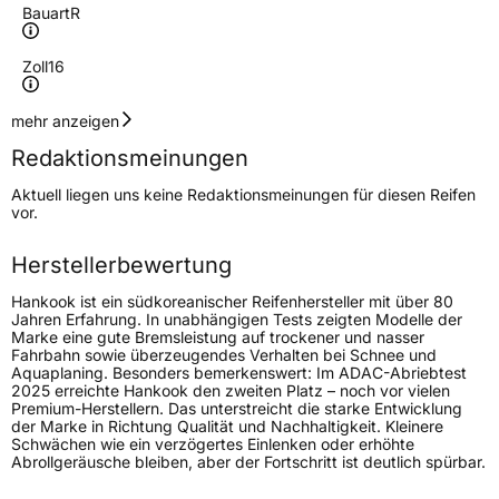
Bauart
R
Zoll
16
Geschwindigkeitsindex
T
mehr anzeigen
Redaktionsmeinungen
Höchstgeschwindigkeit
190 km/h
Aktuell liegen uns keine Redaktionsmeinungen für diesen Reifen
Lastindex
100
vor.
Höchstlast
800 kg
Herstellerbewertung
Gewicht (in kg)
13,66 kg
Hankook ist ein südkoreanischer Reifenhersteller mit über 80
Jahren Erfahrung. In unabhängigen Tests zeigten Modelle der
Marke eine gute Bremsleistung auf trockener und nasser
Generelle Merkmale
Fahrbahn sowie überzeugendes Verhalten bei Schnee und
Aquaplaning. Besonders bemerkenswert: Im ADAC-Abriebtest
Fahrzeugtyp
SUV
2025 erreichte Hankook den zweiten Platz – noch vor vielen
Premium-Herstellern. Das unterstreicht die starke Entwicklung
Verwendung
Ganzjahresreifen
der Marke in Richtung Qualität und Nachhaltigkeit. Kleinere
Schwächen wie ein verzögertes Einlenken oder erhöhte
Modellname
Dynapro AT2 RF11
Abrollgeräusche bleiben, aber der Fortschritt ist deutlich spürbar.
Fahrzeugart
PKW & SUV