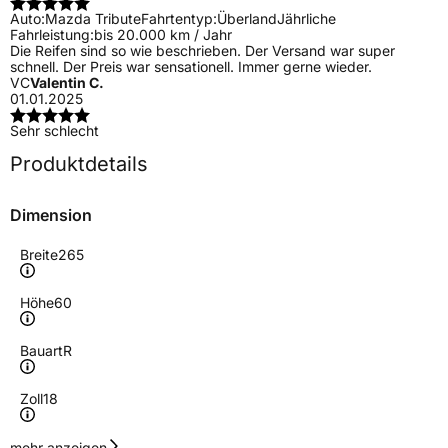
Auto:
Mazda Tribute
Fahrtentyp:
Überland
Jährliche
Fahrleistung:
bis 20.000 km / Jahr
Die Reifen sind so wie beschrieben. Der Versand war super
schnell. Der Preis war sensationell. Immer gerne wieder.
VC
Valentin C.
01.01.2025
Sehr schlecht
Produktdetails
Dimension
Breite
265
Höhe
60
Bauart
R
Zoll
18
Geschwindigkeitsindex
T
mehr anzeigen