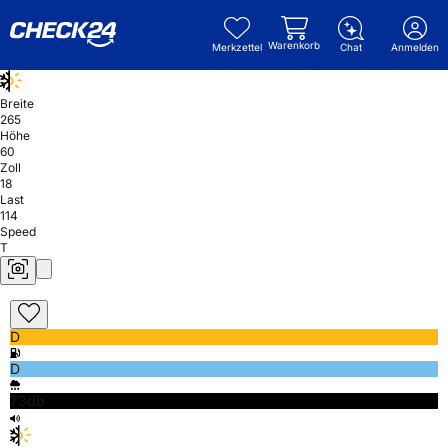
Warenkorb
Merkzettel
Chat
Anmelden
Breite
265
Höhe
60
Zoll
18
Last
114
Speed
T
D
D
73db