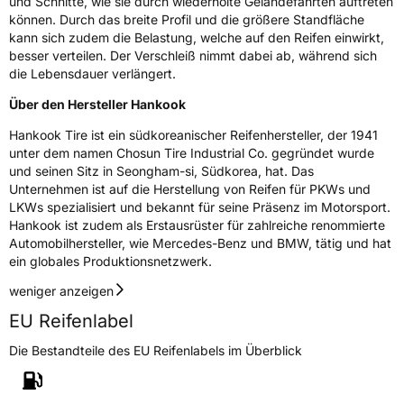
und Schnitte, wie sie durch wiederholte Geländefahrten auftreten
können. Durch das breite Profil und die größere Standfläche
3PMSF / Schneeflockensymbol / Alpine-Symbol
Ja
kann sich zudem die Belastung, welche auf den Reifen einwirkt,
besser verteilen. Der Verschleiß nimmt dabei ab, während sich
Eisgrip
Nein
die Lebensdauer verlängert.
EPREL ID
468875
Über den Hersteller Hankook
Allgemeine Produktsicherheit (GPSR)
Hankook Tire ist ein südkoreanischer Reifenhersteller, der 1941
unter dem namen Chosun Tire Industrial Co. gegründet wurde
Herstellerkontakt
Hankook Tire Europe GmbH, Siemensstr. 14
und seinen Sitz in Seongham-si, Südkorea, hat. Das
D-63263 Neu-Isenburg Deutschland,
Unternehmen ist auf die Herstellung von Reifen für PKWs und
technik@hankookreifen.de
LKWs spezialisiert und bekannt für seine Präsenz im Motorsport.
Hankook ist zudem als Erstausrüster für zahlreiche renommierte
Automobilhersteller, wie Mercedes-Benz und BMW, tätig und hat
ein globales Produktionsnetzwerk.
weniger anzeigen
EU Reifenlabel
Die Bestandteile des EU Reifenlabels im Überblick