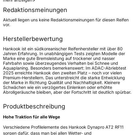
Redaktionsmeinungen
Höchstgeschwindigkeit
190 km/h
Aktuell liegen uns keine Redaktionsmeinungen für diesen Reifen
Lastindex
114
vor.
Höchstlast
1180 kg
Herstellerbewertung
Gewicht (in kg)
17,7 kg
Hankook ist ein südkoreanischer Reifenhersteller mit über 80
Jahren Erfahrung. In unabhängigen Tests zeigten Modelle der
Marke eine gute Bremsleistung auf trockener und nasser
Generelle Merkmale
Fahrbahn sowie überzeugendes Verhalten bei Schnee und
Aquaplaning. Besonders bemerkenswert: Im ADAC-Abriebtest
Fahrzeugtyp
SUV
2025 erreichte Hankook den zweiten Platz – noch vor vielen
Premium-Herstellern. Das unterstreicht die starke Entwicklung
Verwendung
Ganzjahresreifen
der Marke in Richtung Qualität und Nachhaltigkeit. Kleinere
Schwächen wie ein verzögertes Einlenken oder erhöhte
Modellname
Dynapro AT2 RF11
Abrollgeräusche bleiben, aber der Fortschritt ist deutlich spürbar.
Fahrzeugart
PKW & SUV
Produktbeschreibung
Weitere Eigenschaften
Hohe Traktion für alle Wege
Verschiedene Profilelemente des Hankook Dynapro AT2 RF11
Schlauchtyp
TL
sorgen dafür, dass man bei allen Wetter- und