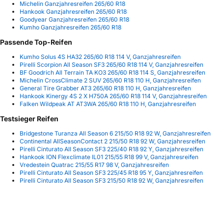
Michelin Ganzjahresreifen 265/60 R18
Hankook Ganzjahresreifen 265/60 R18
Goodyear Ganzjahresreifen 265/60 R18
Kumho Ganzjahresreifen 265/60 R18
Passende Top-Reifen
Kumho Solus 4S HA32 265/60 R18 114 V, Ganzjahresreifen
Pirelli Scorpion All Season SF3 265/60 R18 114 V, Ganzjahresreifen
BF Goodrich All Terrain TA KO3 265/60 R18 114 S, Ganzjahresreifen
Michelin CrossClimate 2 SUV 265/60 R18 110 H, Ganzjahresreifen
General Tire Grabber AT3 265/60 R18 110 H, Ganzjahresreifen
Hankook Kinergy 4S 2 X H750A 265/60 R18 114 V, Ganzjahresreifen
Falken Wildpeak AT AT3WA 265/60 R18 110 H, Ganzjahresreifen
Testsieger Reifen
Bridgestone Turanza All Season 6 215/50 R18 92 W, Ganzjahresreifen
Continental AllSeasonContact 2 215/50 R18 92 W, Ganzjahresreifen
Pirelli Cinturato All Season SF3 225/40 R18 92 Y, Ganzjahresreifen
Hankook ION Flexclimate IL01 215/55 R18 99 V, Ganzjahresreifen
Vredestein Quatrac 215/55 R17 98 V, Ganzjahresreifen
Pirelli Cinturato All Season SF3 225/45 R18 95 Y, Ganzjahresreifen
Pirelli Cinturato All Season SF3 215/50 R18 92 W, Ganzjahresreifen