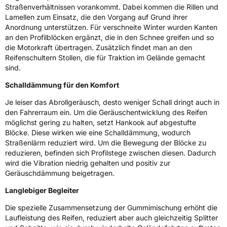
Straßenverhältnissen vorankommt. Dabei kommen die Rillen und
Zustand
Neureifen
Lamellen zum Einsatz, die den Vorgang auf Grund ihrer
Anordnung unterstützen. Für verschneite Winter wurden Kanten
M+S
Ja
an den Profilblöcken ergänzt, die in den Schnee greifen und so
die Motorkraft übertragen. Zusätzlich findet man an den
Verstärkt
XL
Reifenschultern Stollen, die für Traktion im Gelände gemacht
sind.
Felgenschutz
MFS
Schalldämmung für den Komfort
Je leiser das Abrollgeräusch, desto weniger Schall dringt auch in
EU Label
den Fahrerraum ein. Um die Geräuschentwicklung des Reifen
möglichst gering zu halten, setzt Hankook auf abgestufte
Effizienz
D
Blöcke. Diese wirken wie eine Schalldämmung, wodurch
Straßenlärm reduziert wird. Um die Bewegung der Blöcke zu
Nasshaftung
D
reduzieren, befinden sich Profilstege zwischen diesen. Dadurch
wird die Vibration niedrig gehalten und positiv zur
Geräuschdämmung beigetragen.
Rollgeräusch (Klasse)
B
Langlebiger Begleiter
Rollgeräusch (dB)
73
Die spezielle Zusammensetzung der Gummimischung erhöht die
Fahrzeugklasse
C1
Laufleistung des Reifen, reduziert aber auch gleichzeitig Splitter