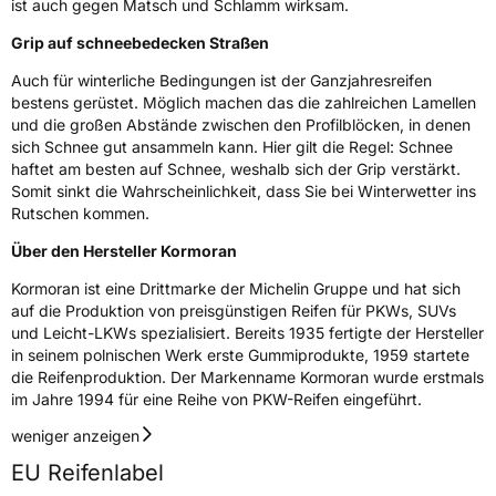
ist auch gegen Matsch und Schlamm wirksam.
M+S
Ja
Grip auf schneebedecken Straßen
Verstärkt
XL
Auch für winterliche Bedingungen ist der Ganzjahresreifen
bestens gerüstet. Möglich machen das die zahlreichen Lamellen
EU Label
und die großen Abstände zwischen den Profilblöcken, in denen
sich Schnee gut ansammeln kann. Hier gilt die Regel: Schnee
Effizienz
C
haftet am besten auf Schnee, weshalb sich der Grip verstärkt.
Somit sinkt die Wahrscheinlichkeit, dass Sie bei Winterwetter ins
Nasshaftung
D
Rutschen kommen.
Über den Hersteller Kormoran
Rollgeräusch (Klasse)
A
Kormoran ist eine Drittmarke der Michelin Gruppe und hat sich
auf die Produktion von preisgünstigen Reifen für PKWs, SUVs
Rollgeräusch (dB)
68
und Leicht-LKWs spezialisiert. Bereits 1935 fertigte der Hersteller
Fahrzeugklasse
C1
in seinem polnischen Werk erste Gummiprodukte, 1959 startete
die Reifenproduktion. Der Markenname Kormoran wurde erstmals
im Jahre 1994 für eine Reihe von PKW-Reifen eingeführt.
3PMSF / Schneeflockensymbol / Alpine-Symbol
Ja
weniger anzeigen
Eisgrip
Nein
EU Reifenlabel
EPREL ID
408645