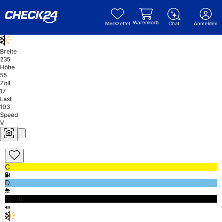
Warenkorb
Merkzettel
Chat
Anmelden
Breite
235
Höhe
55
Zoll
17
Last
103
Speed
V
C
D
68db