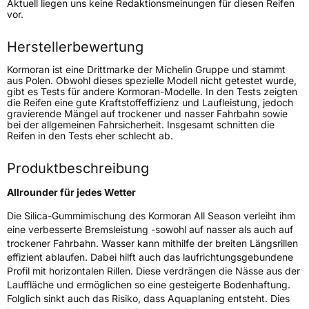
Aktuell liegen uns keine Redaktionsmeinungen für diesen Reifen
Lastindex
103
vor.
Höchstlast
875 kg
Herstellerbewertung
Gewicht (in kg)
12,62 kg
Kormoran ist eine Drittmarke der Michelin Gruppe und stammt
aus Polen. Obwohl dieses spezielle Modell nicht getestet wurde,
gibt es Tests für andere Kormoran-Modelle. In den Tests zeigten
Generelle Merkmale
die Reifen eine gute Kraftstoffeffizienz und Laufleistung, jedoch
gravierende Mängel auf trockener und nasser Fahrbahn sowie
Fahrzeugtyp
SUV
bei der allgemeinen Fahrsicherheit. Insgesamt schnitten die
Reifen in den Tests eher schlecht ab.
Verwendung
Ganzjahresreifen
Modellname
All Season SUV
Produktbeschreibung
Fahrzeugart
PKW & SUV
Allrounder für jedes Wetter
Die Silica-Gummimischung des Kormoran All Season verleiht ihm
Weitere Eigenschaften
eine verbesserte Bremsleistung -sowohl auf nasser als auch auf
trockener Fahrbahn. Wasser kann mithilfe der breiten Längsrillen
Schlauchtyp
TL
effizient ablaufen. Dabei hilft auch das laufrichtungsgebundene
Profil mit horizontalen Rillen. Diese verdrängen die Nässe aus der
Zustand
Neureifen
Lauffläche und ermöglichen so eine gesteigerte Bodenhaftung.
Folglich sinkt auch das Risiko, dass Aquaplaning entsteht. Dies