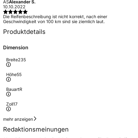
AS
Alexander S.
10.10.2022
Die Reifenbeschreibung ist nicht korrekt, nach einer
Geschwindigkeit von 100 km sind sie ziemlich laut.
Produktdetails
Dimension
Breite
235
Höhe
55
Bauart
R
Zoll
17
Geschwindigkeitsindex
V
mehr anzeigen
Redaktionsmeinungen
Höchstgeschwindigkeit
240 km/h