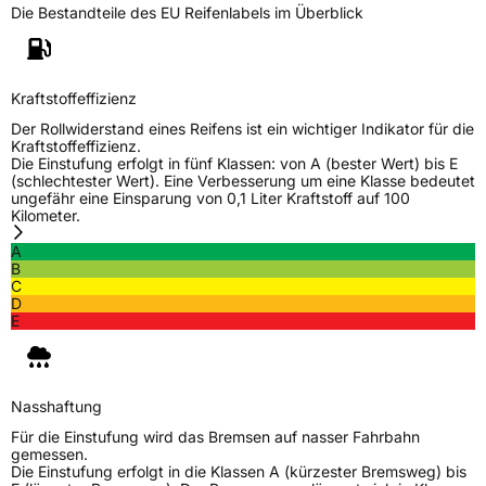
Die Bestandteile des EU Reifenlabels im Überblick
Allgemeine Produktsicherheit (GPSR)
Herstellerkontakt
MANUFACTURE FRANCAISE DES
PNEUMATIQUES MICHELIN, place des
Kraftstoffeffizienz
Carmes-Déchaux 23 63000 Clermont-
Der Rollwiderstand eines Reifens ist ein wichtiger Indikator für die
Ferrand Frankreich, contact@tc.michelin.eu
Kraftstoffeffizienz.
Die Einstufung erfolgt in fünf Klassen: von A (bester Wert) bis E
(schlechtester Wert). Eine Verbesserung um eine Klasse bedeutet
ungefähr eine Einsparung von 0,1 Liter Kraftstoff auf 100
Kilometer.
A
B
C
D
E
Nasshaftung
Für die Einstufung wird das Bremsen auf nasser Fahrbahn
gemessen.
Die Einstufung erfolgt in die Klassen A (kürzester Bremsweg) bis