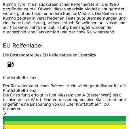
Kumho Tyre ist ein südkoreanischer Reifenhersteller, der 1960
Generelle Merkmale
gegründet wurde. Obwohl dieses spezielle Modell nicht getestet
wurde, gibt es Tests für andere Kumho-Modelle. Die Reifen von
Fahrzeugtyp
SUV
Kumho zeigten in verschiedenen Tests gute Bremsleistungen und
eine hohe Laufleistung, wiesen jedoch Schwächen bei Nässe und
Verwendung
Ganzjahresreifen
auf trockener Fahrbahn auf. Häufig bemängelt wurden der
durchschnittliche Fahrkomfort und der hohe Rollwiderstand.
Modellname
Road Venture AT52
Fahrzeugart
PKW & SUV
EU Reifenlabel
Die Bestandteile des EU Reifenlabels im Überblick
Weitere Eigenschaften
Schlauchtyp
TL
Kraftstoffeffizienz
Zustand
Neureifen
Der Rollwiderstand eines Reifens ist ein wichtiger Indikator für die
Kraftstoffeffizienz.
Die Einstufung erfolgt in fünf Klassen: von A (bester Wert) bis E
M+S
Ja
(schlechtester Wert). Eine Verbesserung um eine Klasse bedeutet
ungefähr eine Einsparung von 0,1 Liter Kraftstoff auf 100
Verstärkt
XL
Kilometer.
A
B
EU Label
C