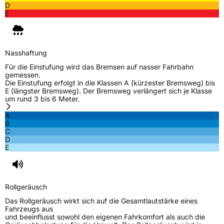
D
Effizienz
D
E
Nasshaftung
E
Nasshaftung
Rollgeräusch (Klasse)
B
Für die Einstufung wird das Bremsen auf nasser Fahrbahn
gemessen.
Die Einstufung erfolgt in die Klassen A (kürzester Bremsweg) bis
Rollgeräusch (dB)
72
E (längster Bremsweg). Der Bremsweg verlängert sich je Klasse
um rund 3 bis 6 Meter.
Fahrzeugklasse
C1
A
B
3PMSF / Schneeflockensymbol / Alpine-Symbol
Ja
C
D
E
Eisgrip
Nein
EPREL ID
2503114
Allgemeine Produktsicherheit (GPSR)
Rollgeräusch
Das Rollgeräusch wirkt sich auf die Gesamtlautstärke eines
Herstellerkontakt
Kumho Tire Europe GmbH, KUMHO TIRE
Fahrzeugs aus
EUROPE GmbH Strahlenberger Str. 110-112
und beeinflusst sowohl den eigenen Fahrkomfort als auch die
D-63067 Offenbach Germany, kumhotire.de,