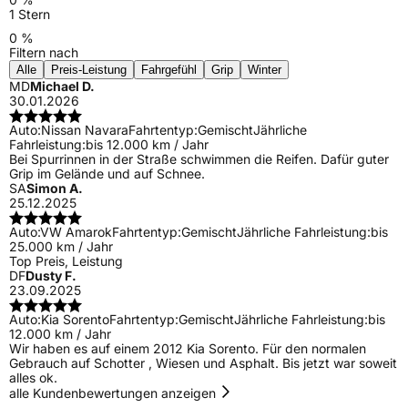
1 Stern
0 %
Filtern nach
Alle
Preis-Leistung
Fahrgefühl
Grip
Winter
MD
Michael D.
30.01.2026
Auto:
Nissan Navara
Fahrtentyp:
Gemischt
Jährliche
Fahrleistung:
bis 12.000 km / Jahr
Bei Spurrinnen in der Straße schwimmen die Reifen. Dafür guter
Grip im Gelände und auf Schnee.
SA
Simon A.
25.12.2025
Auto:
VW Amarok
Fahrtentyp:
Gemischt
Jährliche Fahrleistung:
bis
25.000 km / Jahr
Top Preis, Leistung
DF
Dusty F.
23.09.2025
Auto:
Kia Sorento
Fahrtentyp:
Gemischt
Jährliche Fahrleistung:
bis
12.000 km / Jahr
Wir haben es auf einem 2012 Kia Sorento. Für den normalen
Gebrauch auf Schotter , Wiesen und Asphalt. Bis jetzt war soweit
alles ok.
alle Kundenbewertungen anzeigen