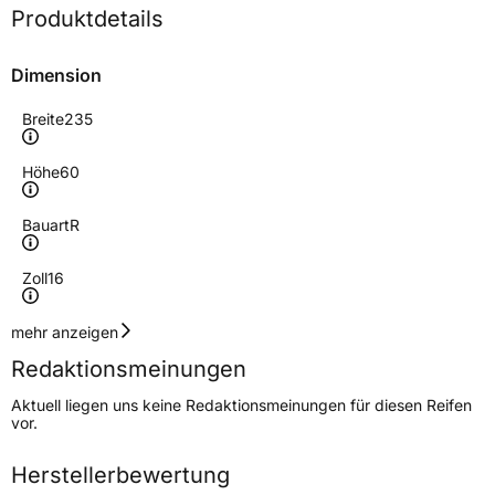
Produktdetails
Dimension
Breite
235
Höhe
60
Bauart
R
Zoll
16
Geschwindigkeitsindex
H
mehr anzeigen
Redaktionsmeinungen
Höchstgeschwindigkeit
210 km/h
Aktuell liegen uns keine Redaktionsmeinungen für diesen Reifen
Lastindex
104
vor.
Höchstlast
900 kg
Herstellerbewertung