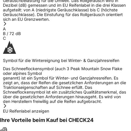
Geräuschbelastung für die Umwelt. Das Rollgeräusch wird in
technik@kumhotire.de
Dezibel (dB) gemessen und im EU Reifenlabel in die drei Klassen
aufgeteilt: von A (niedrigste Geräuschklasse) bis C (höchste
Geräuschklasse). Die Einstufung für das Rollgeräusch orientiert
sich an EU Grenzwerten.
A
B
/
72
dB
C
Symbol für die Wintereignung bei Winter- & Ganzjahresreifen
Das Schneeflockensymbol (auch 3 Peak Mountain Snow Flake
oder alpines Symbol
genannt) ist ein Symbol für Winter- und Ganzjahresreifen. Es
zeigt an, dass der Reifen die gesetzlichen Anforderungen an die
Traktionseigenschaften auf Schnee erfüllt. Das
Schneeflockensymbol ist ein zusätzliches Qualitätsmerkmal, das
über die gesetzlichen Anforderungen hinausgeht. Es wird von
den Herstellern freiwillig auf die Reifen aufgebracht.
EU Reifenlabel anzeigen
Ihre Vorteile beim Kauf bei CHECK24