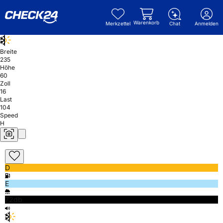
Warenkorb
Merkzettel
Chat
Anmelden
Breite
235
Höhe
60
Zoll
16
Last
104
Speed
H
D
E
72db