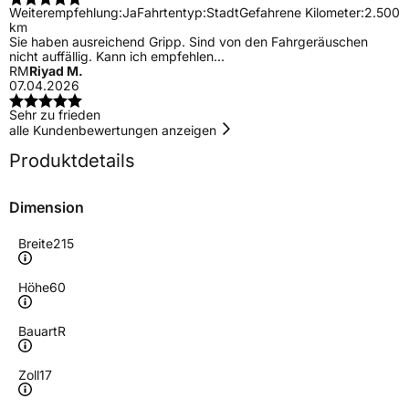
Weiterempfehlung:
Ja
Fahrtentyp:
Stadt
Gefahrene Kilometer:
2.500
km
Sie haben ausreichend Gripp. Sind von den Fahrgeräuschen
nicht auffällig. Kann ich empfehlen...
RM
Riyad M.
07.04.2026
Sehr zu frieden
alle Kundenbewertungen anzeigen
Produktdetails
Dimension
Breite
215
Höhe
60
Bauart
R
Zoll
17