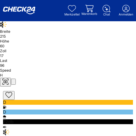
Warenkorb
Merkzettel
Chat
Anmelden
Breite
215
Höhe
60
Zoll
17
Last
96
Speed
H
D
D
72db