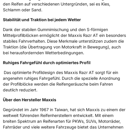
Zustand
Neureifen
den Reifen auf verschiedenen Untergründen, sei es Kies,
Schlamm oder Sand.
M+S
Ja
Stabilität und Traktion bei jedem Wetter
EU Label
Dank der stabilen Gummimischung und den S-förmigen
Mittelprofilblöcken ermöglicht der Maxxis Razr AT ein besonders
Effizienz
D
stabiles Fahrverhalten. Diese Merkmale unterstützen zudem die
Traktion (die Übertragung von Motorkraft in Bewegung), auch
bei herausfordernden Wetterbedingungen.
Nasshaftung
D
Ruhiges Fahrgefühl durch optimiertes Profil
Rollgeräusch (Klasse)
B
Das optimierte Profildesign des Maxxis Razr AT sorgt für ein
angenehm ruhiges Fahrgefühl. Durch die spezielle Anordnung
Rollgeräusch (dB)
72
der Profilblöcke werden die Reifengeräusche beim Fahren
deutlich reduziert.
Fahrzeugklasse
C1
Über den Hersteller Maxxis
3PMSF / Schneeflockensymbol / Alpine-Symbol
Ja
Gegründet im Jahr 1967 in Taiwan, hat sich Maxxis zu einem der
weltweit führenden Reifenherstellern entwickelt. Mit einem
Eisgrip
Nein
breiten Spektrum an Reifenarten für PKWs, SUVs, Motorräder,
EPREL ID
2259502
Fahrräder und viele weitere Fahrzeuge bietet das Unternehmen