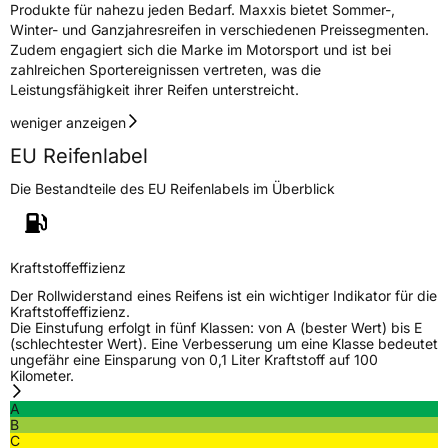
Produkte für nahezu jeden Bedarf. Maxxis bietet Sommer-,
Allgemeine Produktsicherheit (GPSR)
Winter- und Ganzjahresreifen in verschiedenen Preissegmenten.
Zudem engagiert sich die Marke im Motorsport und ist bei
Herstellerkontakt
Maxxis Tech Center Europe B.V.,
zahlreichen Sportereignissen vertreten, was die
Neutronenlaan 7 5405NG Uden Noord
Leistungsfähigkeit ihrer Reifen unterstreicht.
Brabant Niederlande,
regulation@maxxistce.nl
weniger anzeigen
EU Reifenlabel
Die Bestandteile des EU Reifenlabels im Überblick
Kraftstoffeffizienz
Der Rollwiderstand eines Reifens ist ein wichtiger Indikator für die
Kraftstoffeffizienz.
Die Einstufung erfolgt in fünf Klassen: von A (bester Wert) bis E
(schlechtester Wert). Eine Verbesserung um eine Klasse bedeutet
ungefähr eine Einsparung von 0,1 Liter Kraftstoff auf 100
Kilometer.
A
B
C