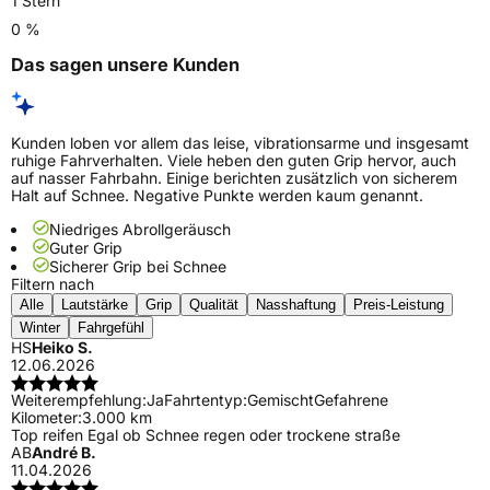
1 Stern
0 %
Das sagen unsere Kunden
Kunden loben vor allem das leise, vibrationsarme und insgesamt
ruhige Fahrverhalten. Viele heben den guten Grip hervor, auch
auf nasser Fahrbahn. Einige berichten zusätzlich von sicherem
Halt auf Schnee. Negative Punkte werden kaum genannt.
Niedriges Abrollgeräusch
Guter Grip
Sicherer Grip bei Schnee
Filtern nach
Alle
Lautstärke
Grip
Qualität
Nasshaftung
Preis-Leistung
Winter
Fahrgefühl
HS
Heiko S.
12.06.2026
Weiterempfehlung:
Ja
Fahrtentyp:
Gemischt
Gefahrene
Kilometer:
3.000 km
Top reifen Egal ob Schnee regen oder trockene straße
AB
André B.
11.04.2026