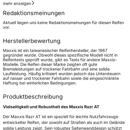
Geschwindigkeitsindex
H
mehr anzeigen
Redaktionsmeinungen
Höchstgeschwindigkeit
210 km/h
Aktuell liegen uns keine Redaktionsmeinungen für diesen Reifen
Lastindex
96
vor.
Höchstlast
710 kg
Herstellerbewertung
Maxxis ist ein taiwanesischer Reifenhersteller, der 1967
Generelle Merkmale
gegründet wurde. Obwohl dieses spezifische Modell nicht in
Reifentests geprüft wurde, gibt es Tests für andere Maxxis-
Fahrzeugtyp
SUV
Modelle. Die Reifen dieser Marke zeigten oft gute
Bremsleistungen auf trockener Fahrbahn und eine solide
Verwendung
Ganzjahresreifen
Laufleistung. Häufig kritisiert wurden jedoch das Untersteuern
auf nasser und trockener Fahrbahn sowie die eingeschränkte
Modellname
Razr AT 781
Haftung bei winterlichen Bedingungen.
Fahrzeugart
PKW & SUV
Produktbeschreibung
Weitere Eigenschaften
Vielseitigkeit und Robustheit des Maxxis Razr AT
Der Maxxis Razr AT ist ein speziell für leichte Nutzfahrzeuge
Schlauchtyp
TL
entwickelter Reifen, der sowohl auf Straßen als auch im Gelände
solide Leistung zeigt. Sein robustes Seitenwanddesign schützt