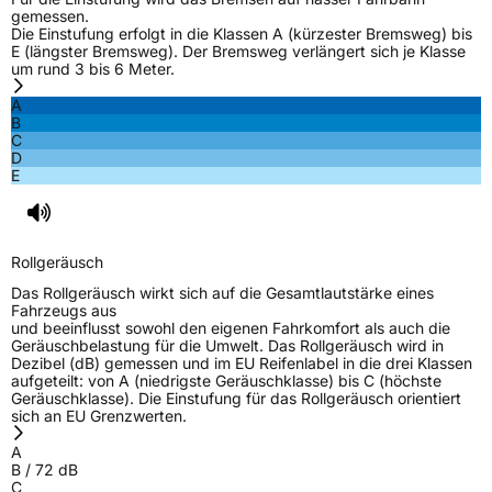
gemessen.
Die Einstufung erfolgt in die Klassen A (kürzester Bremsweg) bis
E (längster Bremsweg). Der Bremsweg verlängert sich je Klasse
um rund 3 bis 6 Meter.
A
B
C
D
E
Rollgeräusch
Das Rollgeräusch wirkt sich auf die Gesamtlautstärke eines
Fahrzeugs aus
und beeinflusst sowohl den eigenen Fahrkomfort als auch die
Geräuschbelastung für die Umwelt. Das Rollgeräusch wird in
Dezibel (dB) gemessen und im EU Reifenlabel in die drei Klassen
aufgeteilt: von A (niedrigste Geräuschklasse) bis C (höchste
Geräuschklasse). Die Einstufung für das Rollgeräusch orientiert
sich an EU Grenzwerten.
A
B
/
72
dB
C