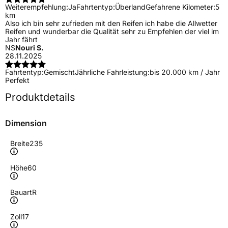
Weiterempfehlung:
Ja
Fahrtentyp:
Überland
Gefahrene Kilometer:
5
km
Also ich bin sehr zufrieden mit den Reifen ich habe die Allwetter
Reifen und wunderbar die Qualität sehr zu Empfehlen der viel im
Jahr fährt
NS
Nouri S.
28.11.2025
Fahrtentyp:
Gemischt
Jährliche Fahrleistung:
bis 20.000 km / Jahr
Perfekt
Produktdetails
Dimension
Breite
235
Höhe
60
Bauart
R
Zoll
17