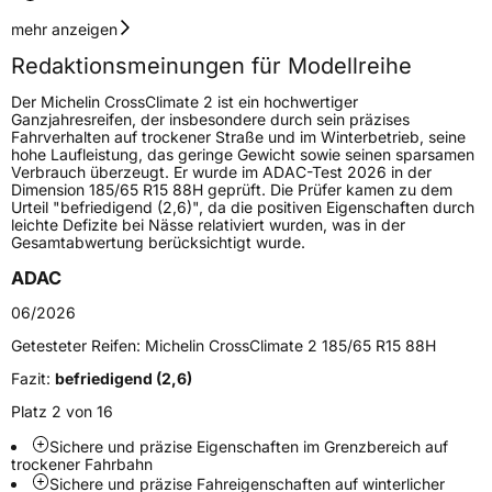
Geschwindigkeitsindex
H
mehr anzeigen
Redaktionsmeinungen für Modellreihe
Höchstgeschwindigkeit
210 km/h
Der Michelin CrossClimate 2 ist ein hochwertiger
Lastindex
102
Ganzjahresreifen, der insbesondere durch sein präzises
Fahrverhalten auf trockener Straße und im Winterbetrieb, seine
hohe Laufleistung, das geringe Gewicht sowie seinen sparsamen
Höchstlast
850 kg
Verbrauch überzeugt. Er wurde im ADAC-Test 2026 in der
Dimension 185/65 R15 88H geprüft. Die Prüfer kamen zu dem
Gewicht (in kg)
14 kg
Urteil "befriedigend (2,6)", da die positiven Eigenschaften durch
leichte Defizite bei Nässe relativiert wurden, was in der
Gesamtabwertung berücksichtigt wurde.
Generelle Merkmale
ADAC
Fahrzeugtyp
SUV
06/2026
Verwendung
Ganzjahresreifen
Getesteter Reifen:
Michelin CrossClimate 2 185/65 R15 88H
Modellname
CrossClimate 2 AW
Fazit:
befriedigend (2,6)
Fahrzeugart
PKW & SUV
Platz 2 von 16
Sichere und präzise Eigenschaften im Grenzbereich auf
Weitere Eigenschaften
trockener Fahrbahn
Sichere und präzise Fahreigenschaften auf winterlicher