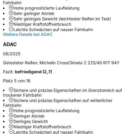
Schlauchtyp
TL
Fahrbahn
Hohe prognostizierte Laufleistung
Sehr geringer Abrieb
Zustand
Neureifen
Sehr geringes Gewicht (leichtester Reifen im Test)
Niedriger Kraftstoffverbrauch
Leichte Schwächen auf nasser Fahrbahn
M+S
Ja
Weitere Details bei ADAC
EU Label
ADAC
06/2025
Effizienz
C
Getesteter Reifen:
Michelin CrossClimate 2 225/45 R17 94Y
Nasshaftung
C
Fazit:
befriedigend (2,7)
Platz 5 von 16
Rollgeräusch (Klasse)
B
Sichere und präzise Eigenschaften im Grenzbereich auf
trockener Fahrbahn
Rollgeräusch (dB)
72
Sichere und präzise Eigenschaften auf winterlicher
Fahrbahn
Fahrzeugklasse
C1
Hohe prognostizierte Laufleistung
Geringer Abrieb
3PMSF / Schneeflockensymbol / Alpine-Symbol
Ja
Geringes Gewicht
Niedriger Kraftstoffverbrauch
Leichte Schwächen auf nasser Fahrbahn