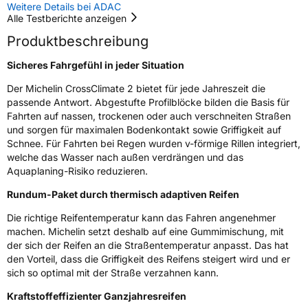
EPREL ID
1058913
Weitere Details bei ADAC
Alle Testberichte anzeigen
Allgemeine Produktsicherheit (GPSR)
Produktbeschreibung
Herstellerkontakt
MANUFACTURE FRANCAISE DES
Sicheres Fahrgefühl in jeder Situation
PNEUMATIQUES MICHELIN, place des
Carmes-Déchaux 23 63000 Clermont-
Der Michelin CrossClimate 2 bietet für jede Jahreszeit die
Ferrand Frankreich, contact@tc.michelin.eu
passende Antwort. Abgestufte Profilblöcke bilden die Basis für
Fahrten auf nassen, trockenen oder auch verschneiten Straßen
und sorgen für maximalen Bodenkontakt sowie Griffigkeit auf
Schnee. Für Fahrten bei Regen wurden v-förmige Rillen integriert,
welche das Wasser nach außen verdrängen und das
Aquaplaning-Risiko reduzieren.
Rundum-Paket durch thermisch adaptiven Reifen
Die richtige Reifentemperatur kann das Fahren angenehmer
machen. Michelin setzt deshalb auf eine Gummimischung, mit
der sich der Reifen an die Straßentemperatur anpasst. Das hat
den Vorteil, dass die Griffigkeit des Reifens steigert wird und er
sich so optimal mit der Straße verzahnen kann.
Kraftstoffeffizienter Ganzjahresreifen