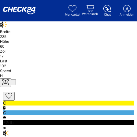
Warenkorb
Merkzettel
Chat
Anmelden
Breite
235
Höhe
60
Zoll
17
Last
102
Speed
H
C
C
72db