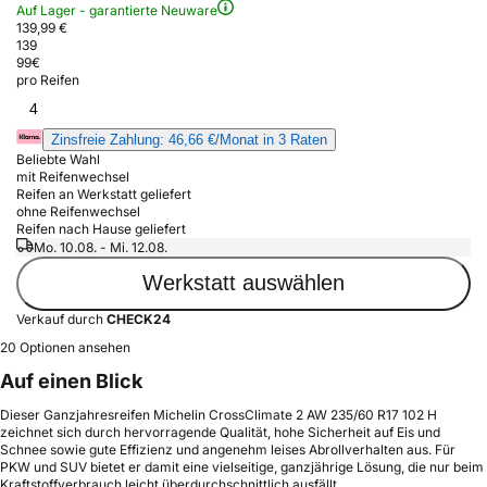
Auf Lager - garantierte Neuware
139,99 €
139
99
€
pro Reifen
4
Zinsfreie Zahlung: 46,66 €/Monat in 3 Raten
Beliebte Wahl
mit Reifenwechsel
Reifen an Werkstatt geliefert
ohne Reifenwechsel
Reifen nach Hause geliefert
Mo. 10.08. - Mi. 12.08.
Werkstatt auswählen
Verkauf durch
CHECK24
20 Optionen ansehen
Auf einen Blick
Dieser Ganzjahresreifen Michelin CrossClimate 2 AW 235/60 R17 102 H
zeichnet sich durch hervorragende Qualität, hohe Sicherheit auf Eis und
Schnee sowie gute Effizienz und angenehm leises Abrollverhalten aus. Für
PKW und SUV bietet er damit eine vielseitige, ganzjährige Lösung, die nur beim
Kraftstoffverbrauch leicht überdurchschnittlich ausfällt.