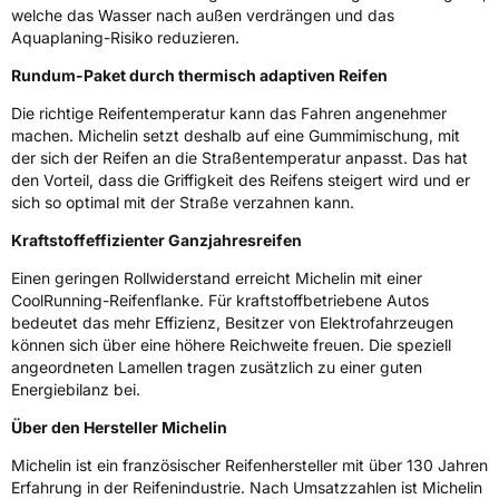
welche das Wasser nach außen verdrängen und das
Aquaplaning-Risiko reduzieren.
EPREL ID
1092104
Rundum-Paket durch thermisch adaptiven Reifen
Allgemeine Produktsicherheit (GPSR)
Die richtige Reifentemperatur kann das Fahren angenehmer
Herstellerkontakt
MANUFACTURE FRANCAISE DES
machen. Michelin setzt deshalb auf eine Gummimischung, mit
PNEUMATIQUES MICHELIN, place des
der sich der Reifen an die Straßentemperatur anpasst. Das hat
Carmes-Déchaux 23 63000 Clermont-
den Vorteil, dass die Griffigkeit des Reifens steigert wird und er
Ferrand Frankreich, contact@tc.michelin.eu
sich so optimal mit der Straße verzahnen kann.
Kraftstoffeffizienter Ganzjahresreifen
Einen geringen Rollwiderstand erreicht Michelin mit einer
CoolRunning-Reifenflanke. Für kraftstoffbetriebene Autos
bedeutet das mehr Effizienz, Besitzer von Elektrofahrzeugen
können sich über eine höhere Reichweite freuen. Die speziell
angeordneten Lamellen tragen zusätzlich zu einer guten
Energiebilanz bei.
Über den Hersteller Michelin
Michelin ist ein französischer Reifenhersteller mit über 130 Jahren
Erfahrung in der Reifenindustrie. Nach Umsatzzahlen ist Michelin