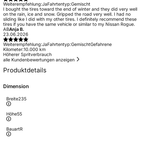
Weiterempfehlung:
Ja
Fahrtentyp:
Gemischt
I bought the tires toward the end of winter and they did very well
on the rain, ice and snow. Gripped the road very well. I had no
sliding like I did with my other tires. I definitely recommend these
tires if you have the same vehicle or similar to my Nissan Rogue.
AB
Anja B.
23.06.2026
Weiterempfehlung:
Ja
Fahrtentyp:
Gemischt
Gefahrene
Kilometer:
10.000 km
Höherer Spritverbrauch
alle Kundenbewertungen anzeigen
Produktdetails
Dimension
Breite
235
Höhe
55
Bauart
R