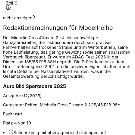
Zoll
19
Geschwindigkeitsindex
V
mehr anzeigen
Redaktionsmeinungen für Modellreihe
Höchstgeschwindigkeit
240 km/h
Der Michelin CrossClimate 2 ist ein hochwertiger
Lastindex
101
Ganzjahresreifen, der insbesondere durch sein präzises
Fahrverhalten auf trockener Straße und im Winterbetrieb, seine
hohe Laufleistung, das geringe Gewicht sowie seinen sparsamen
Höchstlast
825 kg
Verbrauch überzeugt. Er wurde im ADAC-Test 2026 in der
Dimension 185/65 R15 88H geprüft. Die Prüfer kamen zu dem
Gewicht (in kg)
13,69 kg
Urteil "befriedigend (2,6)", da die positiven Eigenschaften durch
leichte Defizite bei Nässe relativiert wurden, was in der
Gesamtabwertung berücksichtigt wurde.
Generelle Merkmale
Auto Bild Sportscars 2025
Fahrzeugtyp
SUV
Ausgabe (12/2025)
Verwendung
Ganzjahresreifen
Getesteter Reifen:
Michelin CrossClimate 2 225/45 R18 95Y
Modellname
CrossClimate 2 SUV
Fazit:
gut
Fahrzeugart
PKW & SUV
Platz 4 von 10
Schneekönig mit überragenden Leistungen auf
Weitere Eigenschaften