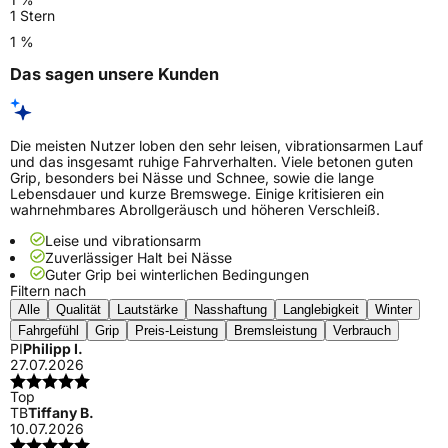
1 Stern
1 %
Das sagen unsere Kunden
Die meisten Nutzer loben den sehr leisen, vibrationsarmen Lauf
und das insgesamt ruhige Fahrverhalten. Viele betonen guten
Grip, besonders bei Nässe und Schnee, sowie die lange
Lebensdauer und kurze Bremswege. Einige kritisieren ein
wahrnehmbares Abrollgeräusch und höheren Verschleiß.
Leise und vibrationsarm
Zuverlässiger Halt bei Nässe
Guter Grip bei winterlichen Bedingungen
Filtern nach
Alle
Qualität
Lautstärke
Nasshaftung
Langlebigkeit
Winter
Fahrgefühl
Grip
Preis-Leistung
Bremsleistung
Verbrauch
PI
Philipp I.
27.07.2026
Top
TB
Tiffany B.
10.07.2026