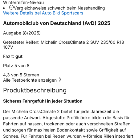
Winterreifen-Niveau
Vergleichsweise schwach beim Nasshandling
Schlauchtyp
TL
Weitere Details bei Auto Bild Sportscars
Automobilclub von Deutschland (AvD) 2025
Zustand
Neureifen
Ausgabe (8/2025)
M+S
Ja
Getesteter Reifen:
Michelin CrossClimate 2 SUV 235/60 R18
107V
EU Label
Fazit:
gut
Platz 5 von 8
Effizienz
B
4,3 von 5 Sternen
Alle Testberichte anzeigen
Nasshaftung
B
Produktbeschreibung
Rollgeräusch (Klasse)
B
Sicheres Fahrgefühl in jeder Situation
Rollgeräusch (dB)
71
Der Michelin CrossClimate 2 bietet für jede Jahreszeit die
passende Antwort. Abgestufte Profilblöcke bilden die Basis für
Fahrzeugklasse
C1
Fahrten auf nassen, trockenen oder auch verschneiten Straßen
und sorgen für maximalen Bodenkontakt sowie Griffigkeit auf
3PMSF / Schneeflockensymbol / Alpine-Symbol
Ja
Schnee. Für Fahrten bei Regen wurden v-förmige Rillen integriert,