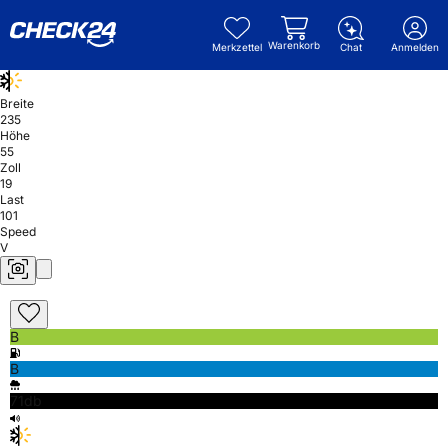
Warenkorb
Merkzettel
Chat
Anmelden
Breite
235
Höhe
55
Zoll
19
Last
101
Speed
V
B
B
71db