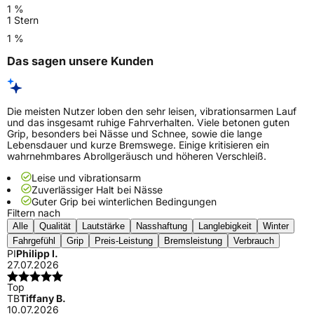
1 %
1 Stern
1 %
Das sagen unsere Kunden
Die meisten Nutzer loben den sehr leisen, vibrationsarmen Lauf
und das insgesamt ruhige Fahrverhalten. Viele betonen guten
Grip, besonders bei Nässe und Schnee, sowie die lange
Lebensdauer und kurze Bremswege. Einige kritisieren ein
wahrnehmbares Abrollgeräusch und höheren Verschleiß.
Leise und vibrationsarm
Zuverlässiger Halt bei Nässe
Guter Grip bei winterlichen Bedingungen
Filtern nach
Alle
Qualität
Lautstärke
Nasshaftung
Langlebigkeit
Winter
Fahrgefühl
Grip
Preis-Leistung
Bremsleistung
Verbrauch
PI
Philipp I.
27.07.2026
Top
TB
Tiffany B.
10.07.2026