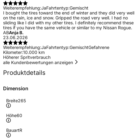
Weiterempfehlung:
Ja
Fahrtentyp:
Gemischt
I bought the tires toward the end of winter and they did very well
on the rain, ice and snow. Gripped the road very well. I had no
sliding like I did with my other tires. I definitely recommend these
tires if you have the same vehicle or similar to my Nissan Rogue.
AB
Anja B.
23.06.2026
Weiterempfehlung:
Ja
Fahrtentyp:
Gemischt
Gefahrene
Kilometer:
10.000 km
Höherer Spritverbrauch
alle Kundenbewertungen anzeigen
Produktdetails
Dimension
Breite
265
Höhe
60
Bauart
R