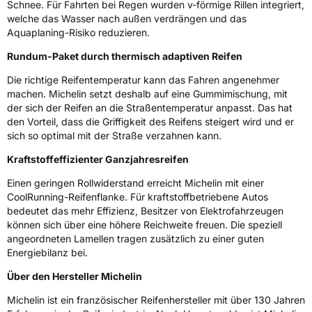
Schnee. Für Fahrten bei Regen wurden v-förmige Rillen integriert,
welche das Wasser nach außen verdrängen und das
Aquaplaning-Risiko reduzieren.
EPREL ID
1045671
Rundum-Paket durch thermisch adaptiven Reifen
Allgemeine Produktsicherheit (GPSR)
Die richtige Reifentemperatur kann das Fahren angenehmer
Herstellerkontakt
MANUFACTURE FRANCAISE DES
machen. Michelin setzt deshalb auf eine Gummimischung, mit
PNEUMATIQUES MICHELIN, place des
der sich der Reifen an die Straßentemperatur anpasst. Das hat
Carmes-Déchaux 23 63000 Clermont-
den Vorteil, dass die Griffigkeit des Reifens steigert wird und er
Ferrand Frankreich, contact@tc.michelin.eu
sich so optimal mit der Straße verzahnen kann.
Kraftstoffeffizienter Ganzjahresreifen
Einen geringen Rollwiderstand erreicht Michelin mit einer
CoolRunning-Reifenflanke. Für kraftstoffbetriebene Autos
bedeutet das mehr Effizienz, Besitzer von Elektrofahrzeugen
können sich über eine höhere Reichweite freuen. Die speziell
angeordneten Lamellen tragen zusätzlich zu einer guten
Energiebilanz bei.
Über den Hersteller Michelin
Michelin ist ein französischer Reifenhersteller mit über 130 Jahren