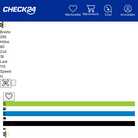
Warenkorb
Merkzettel
Chat
Anmelden
Breite
265
Höhe
60
Zoll
18
Last
110
Speed
H
B
B
73db