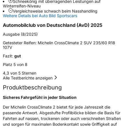
Schneekönig mit überragenden Leistungen auf
Weitere Eigenschaften
Winterreifen-Niveau
Vergleichsweise schwach beim Nasshandling
Schlauchtyp
TL
Weitere Details bei Auto Bild Sportscars
Automobilclub von Deutschland (AvD) 2025
Zustand
Neureifen
Ausgabe (8/2025)
M+S
Ja
Getesteter Reifen:
Michelin CrossClimate 2 SUV 235/60 R18
107V
EU Label
Fazit:
gut
Platz 5 von 8
Effizienz
B
4,3 von 5 Sternen
Alle Testberichte anzeigen
Nasshaftung
B
Produktbeschreibung
Rollgeräusch (Klasse)
B
Sicheres Fahrgefühl in jeder Situation
Rollgeräusch (dB)
73
Der Michelin CrossClimate 2 bietet für jede Jahreszeit die
passende Antwort. Abgestufte Profilblöcke bilden die Basis für
Fahrzeugklasse
C1
Fahrten auf nassen, trockenen oder auch verschneiten Straßen
und sorgen für maximalen Bodenkontakt sowie Griffigkeit auf
3PMSF / Schneeflockensymbol / Alpine-Symbol
Ja