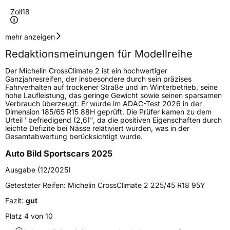
Zoll
18
Geschwindigkeitsindex
H
mehr anzeigen
Redaktionsmeinungen für Modellreihe
Höchstgeschwindigkeit
210 km/h
Der Michelin CrossClimate 2 ist ein hochwertiger
Lastindex
110
Ganzjahresreifen, der insbesondere durch sein präzises
Fahrverhalten auf trockener Straße und im Winterbetrieb, seine
hohe Laufleistung, das geringe Gewicht sowie seinen sparsamen
Höchstlast
1060 kg
Verbrauch überzeugt. Er wurde im ADAC-Test 2026 in der
Dimension 185/65 R15 88H geprüft. Die Prüfer kamen zu dem
Gewicht (in kg)
16,13 kg
Urteil "befriedigend (2,6)", da die positiven Eigenschaften durch
leichte Defizite bei Nässe relativiert wurden, was in der
Gesamtabwertung berücksichtigt wurde.
Generelle Merkmale
Auto Bild Sportscars 2025
Fahrzeugtyp
SUV
Ausgabe (12/2025)
Verwendung
Ganzjahresreifen
Getesteter Reifen:
Michelin CrossClimate 2 225/45 R18 95Y
Modellname
CrossClimate 2 SUV
Fazit:
gut
Fahrzeugart
PKW & SUV
Platz 4 von 10