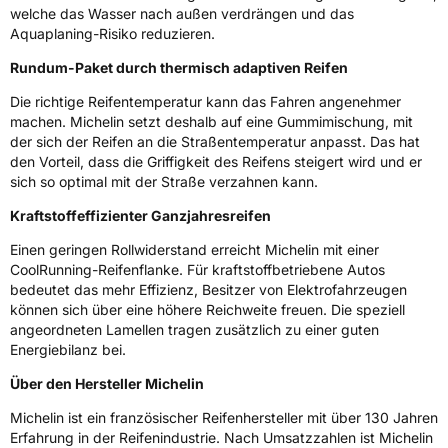
welche das Wasser nach außen verdrängen und das
Aquaplaning-Risiko reduzieren.
3PMSF / Schneeflockensymbol / Alpine-Symbol
Ja
Rundum-Paket durch thermisch adaptiven Reifen
EPREL ID
1086915
Die richtige Reifentemperatur kann das Fahren angenehmer
machen. Michelin setzt deshalb auf eine Gummimischung, mit
Allgemeine Produktsicherheit (GPSR)
der sich der Reifen an die Straßentemperatur anpasst. Das hat
den Vorteil, dass die Griffigkeit des Reifens steigert wird und er
Herstellerkontakt
MANUFACTURE FRANCAISE DES
PNEUMATIQUES MICHELIN, place des
sich so optimal mit der Straße verzahnen kann.
Carmes-Déchaux 23 63000 Clermont-
Ferrand Frankreich, contact@tc.michelin.eu
Kraftstoffeffizienter Ganzjahresreifen
Einen geringen Rollwiderstand erreicht Michelin mit einer
CoolRunning-Reifenflanke. Für kraftstoffbetriebene Autos
bedeutet das mehr Effizienz, Besitzer von Elektrofahrzeugen
können sich über eine höhere Reichweite freuen. Die speziell
angeordneten Lamellen tragen zusätzlich zu einer guten
Energiebilanz bei.
Über den Hersteller Michelin
Michelin ist ein französischer Reifenhersteller mit über 130 Jahren
Erfahrung in der Reifenindustrie. Nach Umsatzzahlen ist Michelin