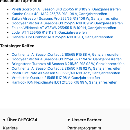
Passende Top-Reifen
Pirelli Scorpion All Season SF3 255/55 R18 109 Y, Ganzjahresreifen
Kumho Solus 4S HA32 255/55 R18 109 V, Ganzjahresreifen
Sailun Atrezzo 4Seasons Pro 255/55 R18 109 W, Ganzjahresreifen
Goodyear Vector 4 Seasons G3 255/55 R18 109 W, Ganzjahresreifen
Falken Wildpeak AT AT3WA 255/55 R18 109 H, Ganzjahresreifen
Loder AT 1 255/55 R18 118 T, Ganzjahresreifen
General Tire Grabber AT3 255/55 R18 109 H, Ganzjahresreifen
Testsieger Reifen
Continental AllSeasonContact 2 185/65 R15 88 H, Ganzjahresreifen
Goodyear Vector 4 Seasons G3 225/45 R17 94 W, Ganzjahresreifen
Bridgestone Turanza All Season 6 215/50 R18 92 W, Ganzjahresreifen
Continental AllSeasonContact 2 215/50 R18 92 W, Ganzjahresreifen
Pirelli Cinturato All Season SF3 225/40 R18 92 Y, Ganzjahresreifen
Vredestein Quatrac 215/55 R17 98 V, Ganzjahresreifen
Hankook ION Flexclimate IL01 215/55 R18 99 V, Ganzjahresreifen
Über CHECK24
Unsere Partner
Karriere
Partnerprogramm