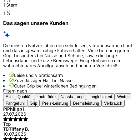
1 Stern
1 %
Das sagen unsere Kunden
Die meisten Nutzer loben den sehr leisen, vibrationsarmen Lauf
und das insgesamt ruhige Fahrverhalten. Viele betonen guten
Grip, besonders bei Nässe und Schnee, sowie die lange
Lebensdauer und kurze Bremswege. Einige kritisieren ein
wahrnehmbares Abrollgeräusch und höheren Verschleiß.
Leise und vibrationsarm
Zuverlässiger Halt bei Nässe
Guter Grip bei winterlichen Bedingungen
Filtern nach
Alle
Qualität
Lautstärke
Nasshaftung
Langlebigkeit
Winter
Fahrgefühl
Grip
Preis-Leistung
Bremsleistung
Verbrauch
PI
Philipp I.
27.07.2026
Top
TB
Tiffany B.
10.07.2026