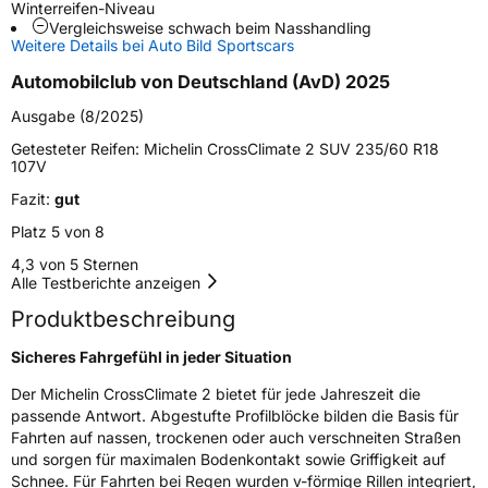
Winterreifen-Niveau
Vergleichsweise schwach beim Nasshandling
Schlauchtyp
TL
Weitere Details bei Auto Bild Sportscars
Automobilclub von Deutschland (AvD) 2025
Zustand
Neureifen
Ausgabe (8/2025)
M+S
Ja
Getesteter Reifen:
Michelin CrossClimate 2 SUV 235/60 R18
107V
Verstärkt
XL
Fazit:
gut
Platz 5 von 8
EU Label
4,3 von 5 Sternen
Alle Testberichte anzeigen
Effizienz
B
Produktbeschreibung
Nasshaftung
B
Sicheres Fahrgefühl in jeder Situation
Rollgeräusch (Klasse)
B
Der Michelin CrossClimate 2 bietet für jede Jahreszeit die
passende Antwort. Abgestufte Profilblöcke bilden die Basis für
Fahrten auf nassen, trockenen oder auch verschneiten Straßen
Rollgeräusch (dB)
71
und sorgen für maximalen Bodenkontakt sowie Griffigkeit auf
Fahrzeugklasse
C1
Schnee. Für Fahrten bei Regen wurden v-förmige Rillen integriert,