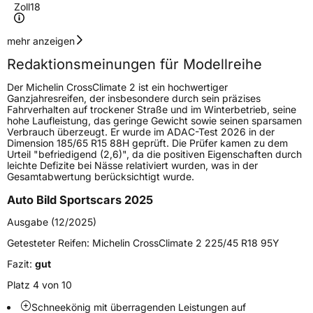
Zoll
18
Geschwindigkeitsindex
W
mehr anzeigen
Redaktionsmeinungen für Modellreihe
Höchstgeschwindigkeit
270 km/h
Der Michelin CrossClimate 2 ist ein hochwertiger
Lastindex
109
Ganzjahresreifen, der insbesondere durch sein präzises
Fahrverhalten auf trockener Straße und im Winterbetrieb, seine
hohe Laufleistung, das geringe Gewicht sowie seinen sparsamen
Höchstlast
1030 kg
Verbrauch überzeugt. Er wurde im ADAC-Test 2026 in der
Dimension 185/65 R15 88H geprüft. Die Prüfer kamen zu dem
Gewicht (in kg)
15,44 kg
Urteil "befriedigend (2,6)", da die positiven Eigenschaften durch
leichte Defizite bei Nässe relativiert wurden, was in der
Gesamtabwertung berücksichtigt wurde.
Generelle Merkmale
Auto Bild Sportscars 2025
Fahrzeugtyp
SUV
Ausgabe (12/2025)
Verwendung
Ganzjahresreifen
Getesteter Reifen:
Michelin CrossClimate 2 225/45 R18 95Y
Modellname
CrossClimate 2 SUV
Fazit:
gut
Fahrzeugart
PKW & SUV
Platz 4 von 10
Schneekönig mit überragenden Leistungen auf
Weitere Eigenschaften