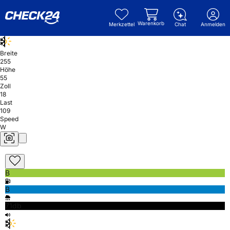
Warenkorb
Merkzettel
Chat
Anmelden
Breite
255
Höhe
55
Zoll
18
Last
109
Speed
W
B
B
71db