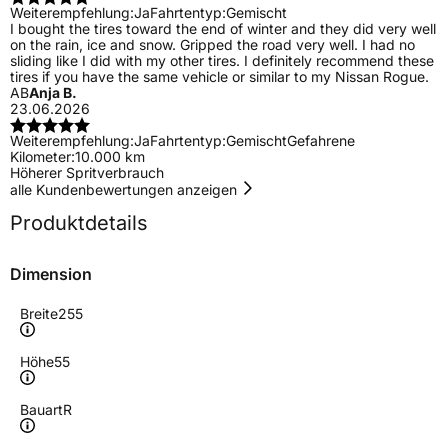
Weiterempfehlung:
Ja
Fahrtentyp:
Gemischt
I bought the tires toward the end of winter and they did very well
on the rain, ice and snow. Gripped the road very well. I had no
sliding like I did with my other tires. I definitely recommend these
tires if you have the same vehicle or similar to my Nissan Rogue.
AB
Anja B.
23.06.2026
Weiterempfehlung:
Ja
Fahrtentyp:
Gemischt
Gefahrene
Kilometer:
10.000 km
Höherer Spritverbrauch
alle Kundenbewertungen anzeigen
Produktdetails
Dimension
Breite
255
Höhe
55
Bauart
R