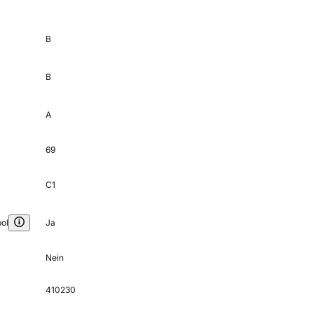
B
B
A
69
C1
ol
Ja
Nein
410230