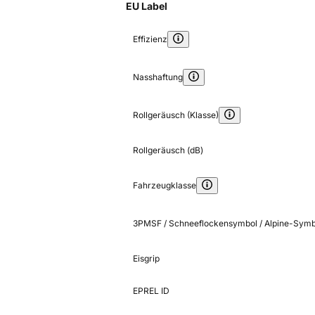
EU Label
Effizienz
Nasshaftung
Rollgeräusch (Klasse)
Rollgeräusch (dB)
Fahrzeugklasse
3PMSF / Schneeflockensymbol / Alpine-Symb
Eisgrip
EPREL ID