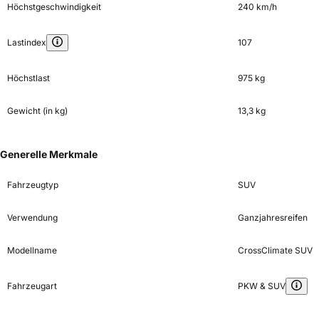
Höchstgeschwindigkeit
240 km/h
Lastindex
107
Höchstlast
975 kg
Gewicht (in kg)
13,3 kg
Generelle Merkmale
Fahrzeugtyp
SUV
Verwendung
Ganzjahresreifen
Modellname
CrossClimate SUV
Fahrzeugart
PKW & SUV