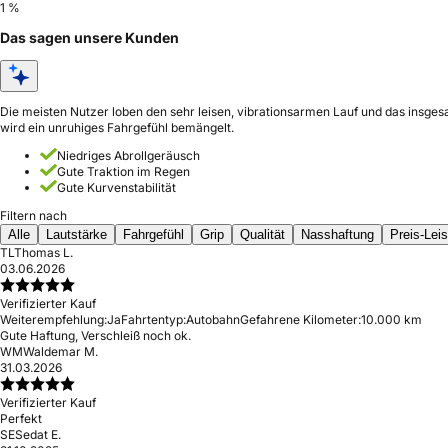
1 %
Das sagen unsere Kunden
Die meisten Nutzer loben den sehr leisen, vibrationsarmen Lauf und das insges
wird ein unruhiges Fahrgefühl bemängelt.
Niedriges Abrollgeräusch
Gute Traktion im Regen
Gute Kurvenstabilität
Filtern nach
Alle
Lautstärke
Fahrgefühl
Grip
Qualität
Nasshaftung
Preis-Lei
TL
Thomas L.
03.06.2026
Verifizierter Kauf
Weiterempfehlung:
Ja
Fahrtentyp:
Autobahn
Gefahrene Kilometer:
10.000 km
Gute Haftung, Verschleiß noch ok.
WM
Waldemar M.
31.03.2026
Verifizierter Kauf
Perfekt
SE
Sedat E.