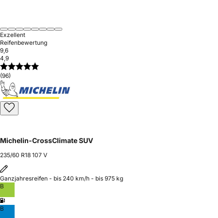
Exzellent
Reifenbewertung
9,6
4,9
(96)
Michelin-CrossClimate SUV
235/60 R18 107 V
Ganzjahresreifen - bis 240 km/h - bis 975 kg
B
B