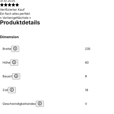
31.10.2025
Verifizierter Kauf
Ein fach alles perfekt
« Vorherige
Nächste »
Produktdetails
Dimension
Breite
235
Höhe
60
Bauart
R
Zoll
18
Geschwindigkeitsindex
V