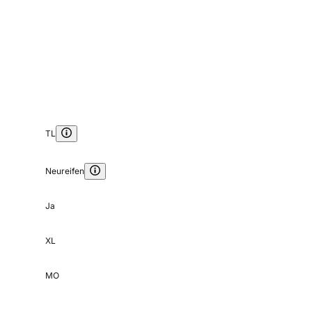
TL
Neureifen
Ja
XL
MO