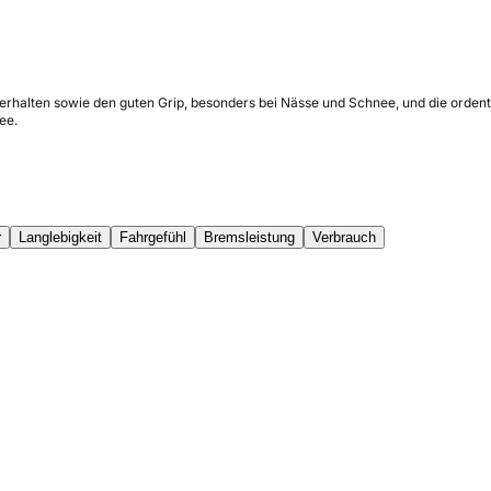
erhalten sowie den guten Grip, besonders bei Nässe und Schnee, und die ordentl
ee.
r
Langlebigkeit
Fahrgefühl
Bremsleistung
Verbrauch