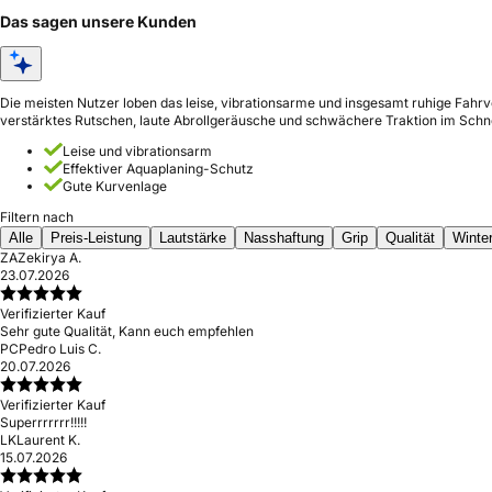
Das sagen unsere Kunden
Die meisten Nutzer loben das leise, vibrationsarme und insgesamt ruhige Fahrv
verstärktes Rutschen, laute Abrollgeräusche und schwächere Traktion im Schn
Leise und vibrationsarm
Effektiver Aquaplaning-Schutz
Gute Kurvenlage
Filtern nach
Alle
Preis-Leistung
Lautstärke
Nasshaftung
Grip
Qualität
Winte
ZA
Zekirya A.
23.07.2026
Verifizierter Kauf
Sehr gute Qualität, Kann euch empfehlen
PC
Pedro Luis C.
20.07.2026
Verifizierter Kauf
Superrrrrrr!!!!!
LK
Laurent K.
15.07.2026