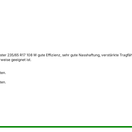
ster 235/65 R17 108 W gute Effizienz, sehr gute Nasshaftung, verstärkte Tragf
eise geeignet ist.
ten.
ten.