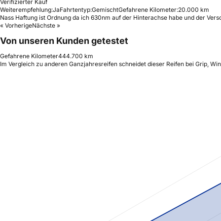
Verifizierter Kauf
Weiterempfehlung:
Ja
Fahrtentyp:
Gemischt
Gefahrene Kilometer:
20.000 km
Nass Haftung ist Ordnung da ich 630nm auf der Hinterachse habe und der Versch
« Vorherige
Nächste »
Von unseren Kunden getestet
Gefahrene Kilometer
444.700 km
Im Vergleich zu anderen Ganzjahresreifen schneidet dieser Reifen bei Grip, Wi