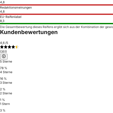
4,8
Redaktionsmeinungen
4,8
EU-Reifenlabel
8,3
Die Gesamtbewertung dieses Reifens ergibt sich aus der Kombination der gewi
Kundenbewertungen
4,6
/5
(351)
5 Sterne
78 %
4 Sterne
16 %
3 Sterne
2 %
2 Sterne
1 %
1 Stern
3 %