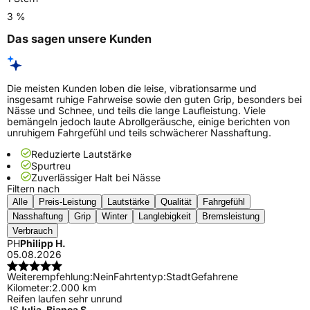
3 %
Das sagen unsere Kunden
Die meisten Kunden loben die leise, vibrationsarme und
insgesamt ruhige Fahrweise sowie den guten Grip, besonders bei
Nässe und Schnee, und teils die lange Laufleistung. Viele
bemängeln jedoch laute Abrollgeräusche, einige berichten von
unruhigem Fahrgefühl und teils schwächerer Nasshaftung.
Reduzierte Lautstärke
Spurtreu
Zuverlässiger Halt bei Nässe
Filtern nach
Alle
Preis-Leistung
Lautstärke
Qualität
Fahrgefühl
Nasshaftung
Grip
Winter
Langlebigkeit
Bremsleistung
Verbrauch
PH
Philipp H.
05.08.2026
Weiterempfehlung:
Nein
Fahrtentyp:
Stadt
Gefahrene
Kilometer:
2.000 km
Reifen laufen sehr unrund
JS
Julia-Bianca S.