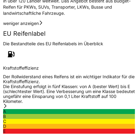
in über 120 Länder weltweit. Das Angebot besteht aus Budget-
EPREL ID
1378578
Reifen für PKWs, SUVs, Transporter, LKWs, Busse und
landwirtschaftliche Fahrzeuge.
Allgemeine Produktsicherheit (GPSR)
weniger anzeigen
Herstellerkontakt
Zhongce Europe GmbH, Hollerithallee 17
EU Reifenlabel
30419 Hannover Nordrhein-Westfalen
Deutschland, leoliao@zc-rubber.com
Die Bestandteile des EU Reifenlabels im Überblick
Kraftstoffeffizienz
Der Rollwiderstand eines Reifens ist ein wichtiger Indikator für die
Kraftstoffeffizienz.
Die Einstufung erfolgt in fünf Klassen: von A (bester Wert) bis E
(schlechtester Wert). Eine Verbesserung um eine Klasse bedeutet
ungefähr eine Einsparung von 0,1 Liter Kraftstoff auf 100
Kilometer.
A
B
C
D
E