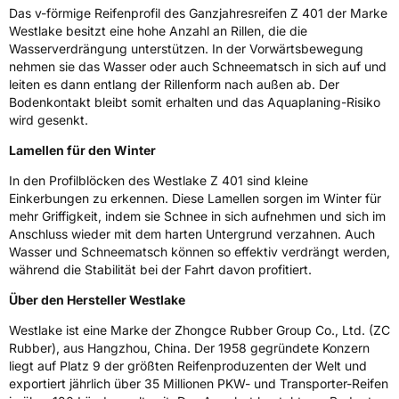
Das v-förmige Reifenprofil des Ganzjahresreifen Z 401 der Marke
Schlauchtyp
TL
Westlake besitzt eine hohe Anzahl an Rillen, die die
Wasserverdrängung unterstützen. In der Vorwärtsbewegung
Zustand
Neureifen
nehmen sie das Wasser oder auch Schneematsch in sich auf und
leiten es dann entlang der Rillenform nach außen ab. Der
Bodenkontakt bleibt somit erhalten und das Aquaplaning-Risiko
M+S
Ja
wird gesenkt.
EU Label
Lamellen für den Winter
Effizienz
C
In den Profilblöcken des Westlake Z 401 sind kleine
Einkerbungen zu erkennen. Diese Lamellen sorgen im Winter für
mehr Griffigkeit, indem sie Schnee in sich aufnehmen und sich im
Nasshaftung
C
Anschluss wieder mit dem harten Untergrund verzahnen. Auch
Wasser und Schneematsch können so effektiv verdrängt werden,
Rollgeräusch (Klasse)
B
während die Stabilität bei der Fahrt davon profitiert.
Über den Hersteller Westlake
Rollgeräusch (dB)
72
Westlake ist eine Marke der Zhongce Rubber Group Co., Ltd. (ZC
Fahrzeugklasse
C1
Rubber), aus Hangzhou, China. Der 1958 gegründete Konzern
liegt auf Platz 9 der größten Reifenproduzenten der Welt und
3PMSF / Schneeflockensymbol / Alpine-Symbol
Ja
exportiert jährlich über 35 Millionen PKW- und Transporter-Reifen