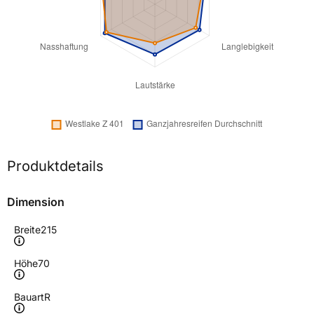
Produktdetails
Dimension
Breite
215
Höhe
70
Bauart
R