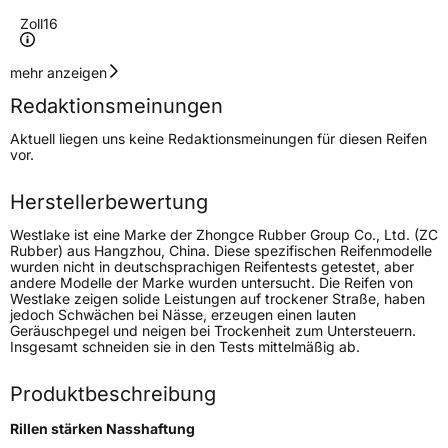
Zoll
16
Geschwindigkeitsindex
H
mehr anzeigen
Redaktionsmeinungen
Höchstgeschwindigkeit
210 km/h
Aktuell liegen uns keine Redaktionsmeinungen für diesen Reifen
Lastindex
100
vor.
Höchstlast
800 kg
Herstellerbewertung
Westlake ist eine Marke der Zhongce Rubber Group Co., Ltd. (ZC
Generelle Merkmale
Rubber) aus Hangzhou, China. Diese spezifischen Reifenmodelle
wurden nicht in deutschsprachigen Reifentests getestet, aber
Fahrzeugtyp
SUV
andere Modelle der Marke wurden untersucht. Die Reifen von
Westlake zeigen solide Leistungen auf trockener Straße, haben
Verwendung
Ganzjahresreifen
jedoch Schwächen bei Nässe, erzeugen einen lauten
Geräuschpegel und neigen bei Trockenheit zum Untersteuern.
Modellname
Z 401
Insgesamt schneiden sie in den Tests mittelmäßig ab.
Fahrzeugart
PKW & SUV
Produktbeschreibung
Weitere Eigenschaften
Rillen stärken Nasshaftung