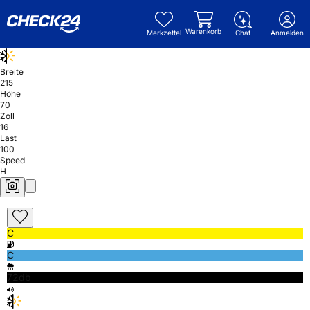
Warenkorb
Merkzettel
Chat
Anmelden
Breite
215
Höhe
70
Zoll
16
Last
100
Speed
H
C
C
72db