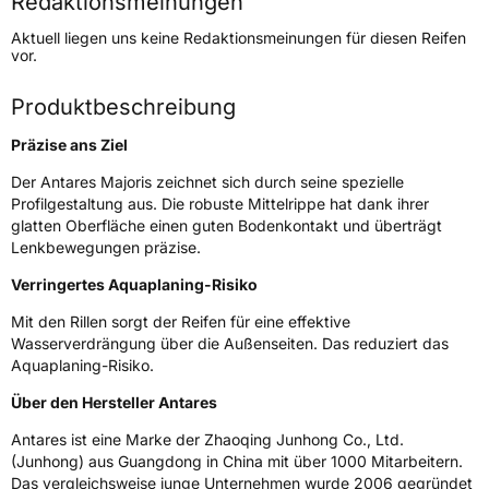
Redaktionsmeinungen
Höchstgeschwindigkeit
210 km/h
Aktuell liegen uns keine Redaktionsmeinungen für diesen Reifen
Lastindex
103
vor.
Höchstlast
875 kg
Produktbeschreibung
Präzise ans Ziel
Generelle Merkmale
Der Antares Majoris zeichnet sich durch seine spezielle
Fahrzeugtyp
SUV
Profilgestaltung aus. Die robuste Mittelrippe hat dank ihrer
Verwendung
Sommerreifen
glatten Oberfläche einen guten Bodenkontakt und überträgt
Lenkbewegungen präzise.
Modellname
Majoris R1
Verringertes Aquaplaning-Risiko
Fahrzeugart
PKW & SUV
Mit den Rillen sorgt der Reifen für eine effektive
Wasserverdrängung über die Außenseiten. Das reduziert das
Weitere Eigenschaften
Aquaplaning-Risiko.
Schlauchtyp
TL
Über den Hersteller Antares
Antares ist eine Marke der Zhaoqing Junhong Co., Ltd.
Zustand
Neureifen
(Junhong) aus Guangdong in China mit über 1000 Mitarbeitern.
Das vergleichsweise junge Unternehmen wurde 2006 gegründet