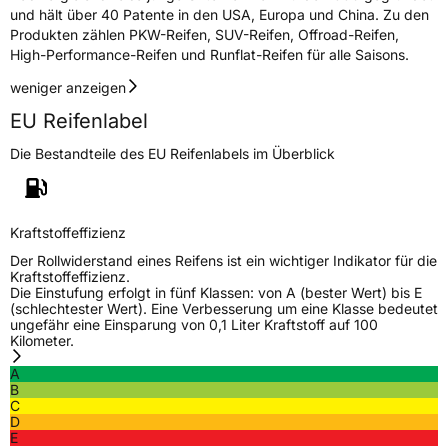
und hält über 40 Patente in den USA, Europa und China. Zu den
EU Label
Produkten zählen PKW-Reifen, SUV-Reifen, Offroad-Reifen,
High-Performance-Reifen und Runflat-Reifen für alle Saisons.
Effizienz
C
weniger anzeigen
Nasshaftung
C
EU Reifenlabel
Die Bestandteile des EU Reifenlabels im Überblick
Rollgeräusch (Klasse)
B
Rollgeräusch (dB)
71
Kraftstoffeffizienz
Fahrzeugklasse
C1
Der Rollwiderstand eines Reifens ist ein wichtiger Indikator für die
Kraftstoffeffizienz.
3PMSF / Schneeflockensymbol / Alpine-Symbol
Nein
Die Einstufung erfolgt in fünf Klassen: von A (bester Wert) bis E
(schlechtester Wert). Eine Verbesserung um eine Klasse bedeutet
ungefähr eine Einsparung von 0,1 Liter Kraftstoff auf 100
EPREL ID
1343195
Kilometer.
Allgemeine Produktsicherheit (GPSR)
A
B
C
Herstellerkontakt
Delta Geländesport und Zubehör Handels-
D
GmbH, Dorfstrasse 20 Deutschland,
E
info@delta4x4.com