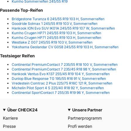
Kumho Sommerreifen 245/55 R19
Passende Top-Reifen
Bridgestone Turanza 6 245/55 R19 103 H, Sommerreifen
Goodride Solmax 1 245/55 R19 103 V, Sommerreifen
Hankook ION Evo SUV IK01A 245/55 R19 107 W, Sommerreifen
Kumho Crugen HP71 245/55 R19 103 H, Sommerreifen
Kumho Crugen HP71 245/55 R19 103 H, Sommerreifen
Westlake Z 007 245/55 R19 103 V, Sommerreifen
Yokohama Geolandar CV G058 245/55 R19 103 H, Sommerreifen
Testsieger Reifen
Continental PremiumContact 7 235/55 R18 100 V, Sommerreifen
Continental PremiumContact 7 235/45 R18 98 Y, Sommerreifen
Hankook Ventus Evo K137 255/45 R19 104 Y, Sommerreifen
Dunlop Blue Response TG 195/55 R16 91 V, Sommerreifen
Vredestein Comtrac 2 Plus 225/75 R16C 121 R, Sommerreifen
Michelin Pilot Sport 4 S 225/40 R18 92 Y, Sommerreifen
Continental SportContact 7 255/35 R19 96 Y, Sommerreifen
Über CHECK24
Unsere Partner
Karriere
Partnerprogramm
Presse
Profi werden