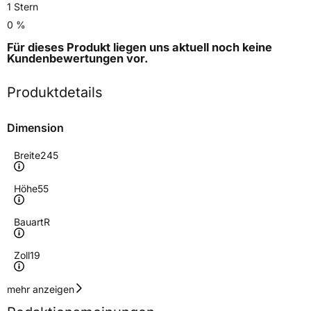
1 Stern
0 %
Für dieses Produkt liegen uns aktuell noch keine
Kundenbewertungen
vor.
Produktdetails
Dimension
Breite
245
Höhe
55
Bauart
R
Zoll
19
Geschwindigkeitsindex
H
mehr anzeigen