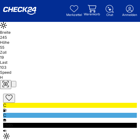
Warenkorb
Merkzettel
Chat
Anmelden
Breite
245
Höhe
55
Zoll
19
Last
103
Speed
H
C
C
71db