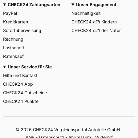
CHECK24 Zahlungsarten
Unser Engagement
PayPal
Nachhaltigkeit
Kreditkarten
CHECK24
hilft
Kindern
Sofortüberweisung
CHECK24
hilft
der Natur
Rechnung
Lastschrift
Ratenkauf
Unser Service für Sie
Hilfe und Kontakt
CHECK24 App
CHECK24 Gutscheine
CHECK24 Punkte
©
2026
CHECK24 Vergleichsportal Autoteile GmbH
AGB
Datenschutz
Impressum
Widerruf