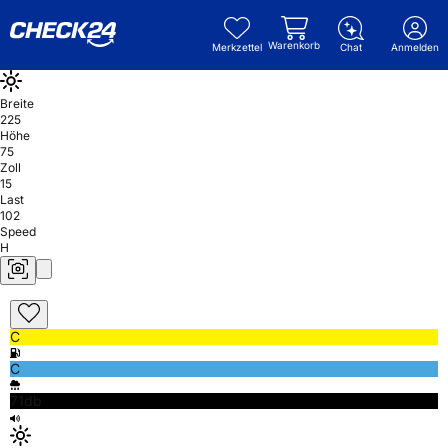
Warenkorb
Merkzettel
Chat
Anmelden
Breite
225
Höhe
75
Zoll
15
Last
102
Speed
H
C
C
71db