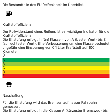
Die Bestandteile des EU Reifenlabels im Überblick
Generelle Merkmale
Fahrzeugtyp
SUV
Verwendung
Sommerreifen
Kraftstoffeffizienz
Modellname
Terrano ARV HT
Der Rollwiderstand eines Reifens ist ein wichtiger Indikator für die
Kraftstoffeffizienz.
Fahrzeugart
PKW & SUV
Die Einstufung erfolgt in fünf Klassen: von A (bester Wert) bis E
(schlechtester Wert). Eine Verbesserung um eine Klasse bedeutet
ungefähr eine Einsparung von 0,1 Liter Kraftstoff auf 100
Kilometer.
EU Label
A
Effizienz
C
B
C
D
Nasshaftung
C
E
Rollgeräusch (Klasse)
B
Nasshaftung
Rollgeräusch (dB)
71
Für die Einstufung wird das Bremsen auf nasser Fahrbahn
gemessen.
Fahrzeugklasse
C1
Die Einstufung erfolgt in die Klassen A (kürzester Bremsweg) bis