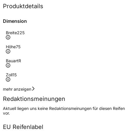
Produktdetails
Dimension
Breite
225
Höhe
75
Bauart
R
Zoll
15
Geschwindigkeitsindex
H
mehr anzeigen
Redaktionsmeinungen
Höchstgeschwindigkeit
210 km/h
Aktuell liegen uns keine Redaktionsmeinungen für diesen Reifen
Lastindex
102
vor.
Höchstlast
850 kg
EU Reifenlabel