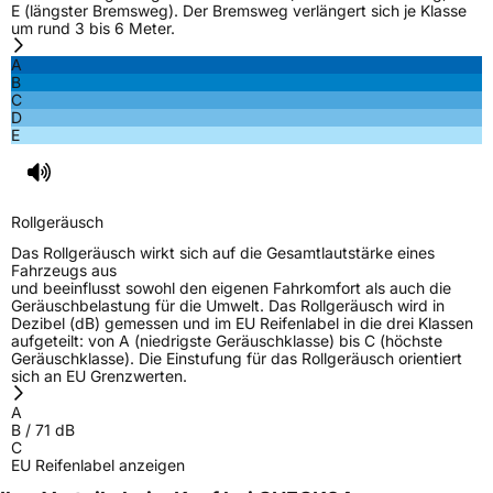
E (längster Bremsweg). Der Bremsweg verlängert sich je Klasse
um rund 3 bis 6 Meter.
EPREL ID
550430
A
Allgemeine Produktsicherheit (GPSR)
B
C
D
Herstellerkontakt
ARIVO, Taishan Road Cao County Heze City
E
274400 Shandong Province China,
info@zodotire.cn
Rollgeräusch
Das Rollgeräusch wirkt sich auf die Gesamtlautstärke eines
Fahrzeugs aus
und beeinflusst sowohl den eigenen Fahrkomfort als auch die
Geräuschbelastung für die Umwelt. Das Rollgeräusch wird in
Dezibel (dB) gemessen und im EU Reifenlabel in die drei Klassen
aufgeteilt: von A (niedrigste Geräuschklasse) bis C (höchste
Geräuschklasse). Die Einstufung für das Rollgeräusch orientiert
sich an EU Grenzwerten.
A
B
/
71
dB
C
EU Reifenlabel anzeigen