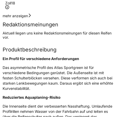
Zoll
18
Geschwindigkeitsindex
V
mehr anzeigen
Redaktionsmeinungen
Höchstgeschwindigkeit
240 km/h
Aktuell liegen uns keine Redaktionsmeinungen für diesen Reifen
Lastindex
104
vor.
Höchstlast
900 kg
Produktbeschreibung
Ein Profil für verschiedene Anforderungen
Generelle Merkmale
Das asymmetrische Profil des Atlas Sportgreen ist für
Fahrzeugtyp
SUV
verschiedene Bedingungen gerüstet. Die Außenseite ist mit
Verwendung
Sommerreifen
festen Schulterblöcken versehen. Diese verformen sich auch bei
starken Lenkbewegungen kaum. Daraus ergibt sich eine erhöhte
Modellname
Sport Green SUV
Kurvenstabilität.
Fahrzeugart
PKW & SUV
Reduziertes Aquaplaning-Risiko
Die Innenseite dient der verbesserten Nasshaftung. Umlaufende
Weitere Eigenschaften
Profilrillen nehmen Wasser von der Fahrbahn auf und leiten es
über die Reifenschulter nach außen. Das verringert das