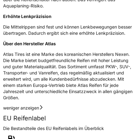
Schlauchtyp
TL
Aquaplaning-Risiko.
Erhöhte Lenkpräzision
Zustand
Neureifen
Die Mittelrippen sind fest und können Lenkbewegungen besser
Verstärkt
XL
übertragen. Dadurch ergibt sich eine erhöhte Lenkpräzision.
Über den Hersteller Atlas
EU Label
Atlas Tires ist eine Marke des koreanischen Herstellers Nexen.
Die Marke bietet budgetfreundliche Reifen mit hoher Leistung
Effizienz
C
und guter Materialqualität. Das Sortiment umfasst PKW-, SUV-,
Transporter- und Vanreifen, das regelmäßig aktualisiert und
Nasshaftung
B
erweitert wird, um alle Kundenbedürfnisse abzudecken. Mit
einem starken Europa-Vertrieb biete Atlas Reifen für jede
Jahreszeit und unterschiedliche Einsatzzweck in allen gängigen
Rollgeräusch (Klasse)
B
Größen.
Rollgeräusch (dB)
70
weniger anzeigen
Fahrzeugklasse
C1
EU Reifenlabel
Die Bestandteile des EU Reifenlabels im Überblick
3PMSF / Schneeflockensymbol / Alpine-Symbol
Nein