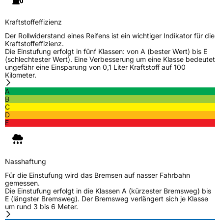
Eisgrip
Nein
Kraftstoffeffizienz
EPREL ID
520918
Der Rollwiderstand eines Reifens ist ein wichtiger Indikator für die
Kraftstoffeffizienz.
Allgemeine Produktsicherheit (GPSR)
Die Einstufung erfolgt in fünf Klassen: von A (bester Wert) bis E
(schlechtester Wert). Eine Verbesserung um eine Klasse bedeutet
Herstellerkontakt
Deldo Autobanden NV, Essensteenweg 113
ungefähr eine Einsparung von 0,1 Liter Kraftstoff auf 100
2930 Brasschaat, compliance@deldo.com
Kilometer.
A
B
C
D
E
Nasshaftung
Für die Einstufung wird das Bremsen auf nasser Fahrbahn
gemessen.
Die Einstufung erfolgt in die Klassen A (kürzester Bremsweg) bis
E (längster Bremsweg). Der Bremsweg verlängert sich je Klasse
um rund 3 bis 6 Meter.