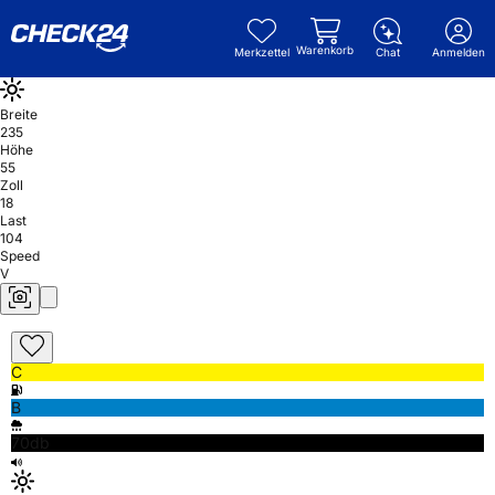
Warenkorb
Merkzettel
Chat
Anmelden
Breite
235
Höhe
55
Zoll
18
Last
104
Speed
V
C
B
70db