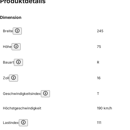
Produktdetails
Dimension
Breite
245
Höhe
75
Bauart
R
Zoll
16
Geschwindigkeitsindex
T
Höchstgeschwindigkeit
190 km/h
Lastindex
111