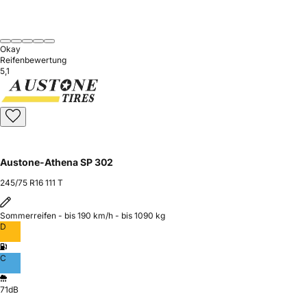
Okay
Reifenbewertung
5,1
Austone-Athena SP 302
245/75 R16 111 T
Sommerreifen - bis 190 km/h - bis 1090 kg
D
C
71dB