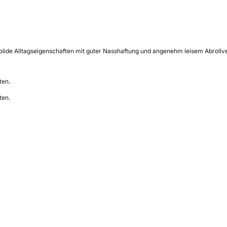
lide Alltagseigenschaften mit guter Nasshaftung und angenehm leisem Abrollver
ten.
ten.