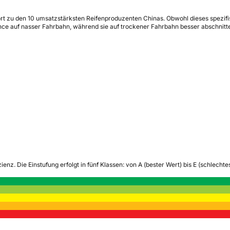
t zu den 10 umsatzstärksten Reifenproduzenten Chinas. Obwohl dieses spezifisc
e auf nasser Fahrbahn, während sie auf trockener Fahrbahn besser abschnitten
zienz.
Die Einstufung erfolgt in fünf Klassen: von A (bester Wert) bis E (schlech