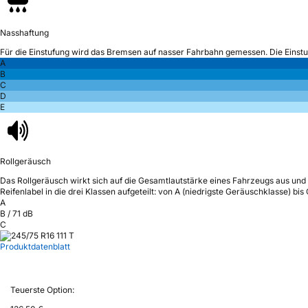
Nasshaftung
Für die Einstufung wird das Bremsen auf nasser Fahrbahn gemessen.
Die Einst
A
B
C
D
E
Rollgeräusch
Das Rollgeräusch wirkt sich auf die Gesamtlautstärke eines Fahrzeugs aus
und 
Reifenlabel in die drei Klassen aufgeteilt: von A (niedrigste Geräuschklasse) bi
A
B
/
71
dB
C
Produktdatenblatt
Teuerste Option: