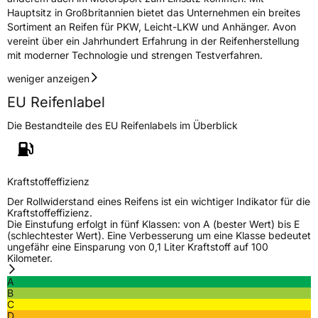
Hauptsitz in Großbritannien bietet das Unternehmen ein breites
Eisgrip
Nein
Sortiment an Reifen für PKW, Leicht-LKW und Anhänger. Avon
EPREL ID
581225
vereint über ein Jahrhundert Erfahrung in der Reifenherstellung
mit moderner Technologie und strengen Testverfahren.
Allgemeine Produktsicherheit (GPSR)
weniger anzeigen
Herstellerkontakt
APLUS, Qingdao China,
EU Reifenlabel
miranda@haohuature.com
Die Bestandteile des EU Reifenlabels im Überblick
Verantwortliche
corrado bergagna,
in der EU
miranda@haohuatire.com,
+8653267788373
Kraftstoffeffizienz
Der Rollwiderstand eines Reifens ist ein wichtiger Indikator für die
Kraftstoffeffizienz.
Die Einstufung erfolgt in fünf Klassen: von A (bester Wert) bis E
(schlechtester Wert). Eine Verbesserung um eine Klasse bedeutet
ungefähr eine Einsparung von 0,1 Liter Kraftstoff auf 100
Kilometer.
A
B
C
D