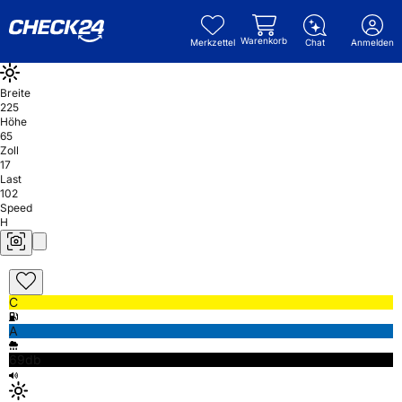
Warenkorb
Merkzettel
Chat
Anmelden
Breite
225
Höhe
65
Zoll
17
Last
102
Speed
H
C
A
69db