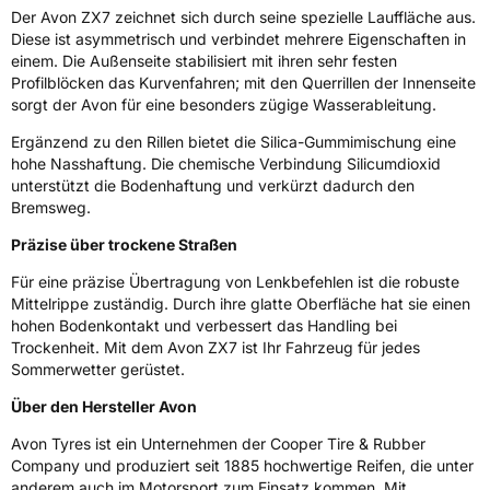
Weitere Eigenschaften
Der Avon ZX7 zeichnet sich durch seine spezielle Lauffläche aus.
Diese ist asymmetrisch und verbindet mehrere Eigenschaften in
Schlauchtyp
TL
einem. Die Außenseite stabilisiert mit ihren sehr festen
Profilblöcken das Kurvenfahren; mit den Querrillen der Innenseite
sorgt der Avon für eine besonders zügige Wasserableitung.
Zustand
Neureifen
Ergänzend zu den Rillen bietet die Silica-Gummimischung eine
hohe Nasshaftung. Die chemische Verbindung Silicumdioxid
EU Label
unterstützt die Bodenhaftung und verkürzt dadurch den
Bremsweg.
Effizienz
C
Präzise über trockene Straßen
Nasshaftung
A
Für eine präzise Übertragung von Lenkbefehlen ist die robuste
Mittelrippe zuständig. Durch ihre glatte Oberfläche hat sie einen
Rollgeräusch (Klasse)
B
hohen Bodenkontakt und verbessert das Handling bei
Trockenheit. Mit dem Avon ZX7 ist Ihr Fahrzeug für jedes
Sommerwetter gerüstet.
Rollgeräusch (dB)
69
Über den Hersteller Avon
Fahrzeugklasse
C1
Avon Tyres ist ein Unternehmen der Cooper Tire & Rubber
3PMSF / Schneeflockensymbol / Alpine-Symbol
Nein
Company und produziert seit 1885 hochwertige Reifen, die unter
anderem auch im Motorsport zum Einsatz kommen. Mit