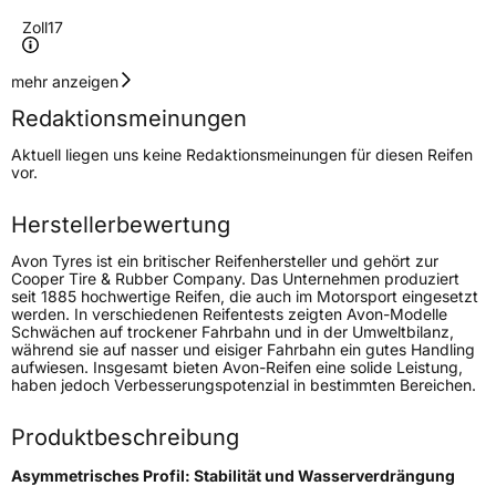
Zoll
17
Geschwindigkeitsindex
H
mehr anzeigen
Redaktionsmeinungen
Höchstgeschwindigkeit
210 km/h
Aktuell liegen uns keine Redaktionsmeinungen für diesen Reifen
Lastindex
102
vor.
Höchstlast
850 kg
Herstellerbewertung
Gewicht (in kg)
13,75 kg
Avon Tyres ist ein britischer Reifenhersteller und gehört zur
Cooper Tire & Rubber Company. Das Unternehmen produziert
seit 1885 hochwertige Reifen, die auch im Motorsport eingesetzt
Generelle Merkmale
werden. In verschiedenen Reifentests zeigten Avon-Modelle
Schwächen auf trockener Fahrbahn und in der Umweltbilanz,
Fahrzeugtyp
SUV
während sie auf nasser und eisiger Fahrbahn ein gutes Handling
aufwiesen. Insgesamt bieten Avon-Reifen eine solide Leistung,
Verwendung
Sommerreifen
haben jedoch Verbesserungspotenzial in bestimmten Bereichen.
Modellname
ZX7
Produktbeschreibung
Fahrzeugart
PKW & SUV
Asymmetrisches Profil: Stabilität und Wasserverdrängung