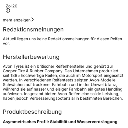
Zoll
20
Geschwindigkeitsindex
Y
mehr anzeigen
Redaktionsmeinungen
Höchstgeschwindigkeit
300 km/h
Aktuell liegen uns keine Redaktionsmeinungen für diesen Reifen
Lastindex
106
vor.
Höchstlast
950 kg
Herstellerbewertung
Avon Tyres ist ein britischer Reifenhersteller und gehört zur
Generelle Merkmale
Cooper Tire & Rubber Company. Das Unternehmen produziert
seit 1885 hochwertige Reifen, die auch im Motorsport eingesetzt
Fahrzeugtyp
SUV
werden. In verschiedenen Reifentests zeigten Avon-Modelle
Schwächen auf trockener Fahrbahn und in der Umweltbilanz,
Verwendung
Sommerreifen
während sie auf nasser und eisiger Fahrbahn ein gutes Handling
aufwiesen. Insgesamt bieten Avon-Reifen eine solide Leistung,
Modellname
ZX7
haben jedoch Verbesserungspotenzial in bestimmten Bereichen.
Fahrzeugart
PKW & SUV
Produktbeschreibung
Weitere Eigenschaften
Asymmetrisches Profil: Stabilität und Wasserverdrängung