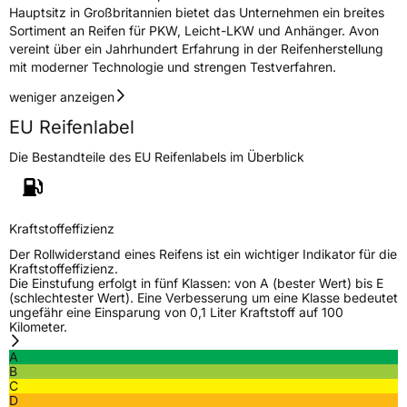
Hauptsitz in Großbritannien bietet das Unternehmen ein breites
Sortiment an Reifen für PKW, Leicht-LKW und Anhänger. Avon
Eisgrip
Nein
vereint über ein Jahrhundert Erfahrung in der Reifenherstellung
EPREL ID
583827
mit moderner Technologie und strengen Testverfahren.
Allgemeine Produktsicherheit (GPSR)
weniger anzeigen
EU Reifenlabel
Herstellerkontakt
APLUS, Qingdao China,
miranda@haohuature.com
Die Bestandteile des EU Reifenlabels im Überblick
Verantwortliche
corrado bergagna,
in der EU
miranda@haohuatire.com,
+8653267788373
Kraftstoffeffizienz
Der Rollwiderstand eines Reifens ist ein wichtiger Indikator für die
Kraftstoffeffizienz.
Die Einstufung erfolgt in fünf Klassen: von A (bester Wert) bis E
(schlechtester Wert). Eine Verbesserung um eine Klasse bedeutet
ungefähr eine Einsparung von 0,1 Liter Kraftstoff auf 100
Kilometer.
A
B
C
D