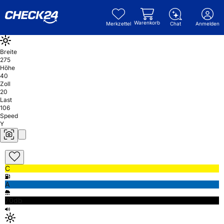
Warenkorb
Merkzettel
Chat
Anmelden
Breite
275
Höhe
40
Zoll
20
Last
106
Speed
Y
C
A
70db