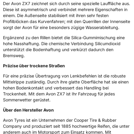
Der Avon ZX7 zeichnet sich durch seine spezielle Lauffläche aus.
Schlauchtyp
TL
Diese ist asymmetrisch und verbindet mehrere Eigenschaften in
einem. Die Außenseite stabilisiert mit ihren sehr festen
Zustand
Neureifen
Profilblöcken das Kurvenfahren; mit den Querrillen der Innenseite
sorgt der Avon für eine besonders zügige Wasserableitung.
Verstärkt
XL
Ergänzend zu den Rillen bietet die Silica-Gummimischung eine
hohe Nasshaftung. Die chemische Verbindung Silicumdioxid
unterstützt die Bodenhaftung und verkürzt dadurch den
EU Label
Bremsweg.
Effizienz
C
Präzise über trockene Straßen
Für eine präzise Übertragung von Lenkbefehlen ist die robuste
Nasshaftung
A
Mittelrippe zuständig. Durch ihre glatte Oberfläche hat sie einen
hohen Bodenkontakt und verbessert das Handling bei
Rollgeräusch (Klasse)
B
Trockenheit. Mit dem Avon ZX7 ist Ihr Fahrzeug für jedes
Sommerwetter gerüstet.
Rollgeräusch (dB)
70
Über den Hersteller Avon
Fahrzeugklasse
C1
Avon Tyres ist ein Unternehmen der Cooper Tire & Rubber
Company und produziert seit 1885 hochwertige Reifen, die unter
3PMSF / Schneeflockensymbol / Alpine-Symbol
Nein
anderem auch im Motorsport zum Einsatz kommen. Mit