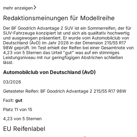
Geschwindigkeitsindex
W
mehr anzeigen
Redaktionsmeinungen für Modellreihe
Höchstgeschwindigkeit
270 km/h
Der BF Goodrich Advantage 2 SUV ist ein Sommerreifen, der für
Lastindex
105
SUV-Fahrzeuge konzipiert ist und sich als qualitativ hochwertig
und ausgewogen präsentiert. Er wurde vom Automobilclub von
Deutschland (AvD) im Jahr 2026 in der Dimension 215/55 R17
Höchstlast
925 kg
98W geprüft. Im Test erhielt der Reifen bei einer Gesamtnote von
4,23 von 5 Sternen das Urteil "gut" was auf ein stimmiges
Leistungsniveau mit nur geringfügigen Abstrichen schließen
Generelle Merkmale
lässt.
Fahrzeugtyp
SUV
Automobilclub von Deutschland (AvD)
Verwendung
Sommerreifen
03/2026
Modellname
Advantage 2 SUV
Getesteter Reifen:
BF Goodrich Advantage 2 215/55 R17 98W
Fahrzeugart
PKW & SUV
Fazit:
gut
Platz 11 von 15
Weitere Eigenschaften
4,23 von 5 Sternen
EU Reifenlabel
Schlauchtyp
TL