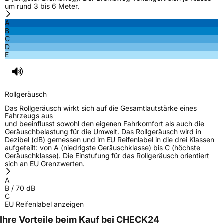
um rund 3 bis 6 Meter.
Allgemeine Produktsicherheit (GPSR)
A
B
Herstellerkontakt
MANUFACTURE FRANCAISE DES
C
PNEUMATIQUES MICHELIN, place des
D
Carmes-Déchaux 23 63000 Clermont-
E
Ferrand Frankreich, contact@tc.michelin.eu
Rollgeräusch
Das Rollgeräusch wirkt sich auf die Gesamtlautstärke eines
Fahrzeugs aus
und beeinflusst sowohl den eigenen Fahrkomfort als auch die
Geräuschbelastung für die Umwelt. Das Rollgeräusch wird in
Dezibel (dB) gemessen und im EU Reifenlabel in die drei Klassen
aufgeteilt: von A (niedrigste Geräuschklasse) bis C (höchste
Geräuschklasse). Die Einstufung für das Rollgeräusch orientiert
sich an EU Grenzwerten.
A
B
/
70
dB
C
EU Reifenlabel anzeigen
Ihre Vorteile beim Kauf bei CHECK24