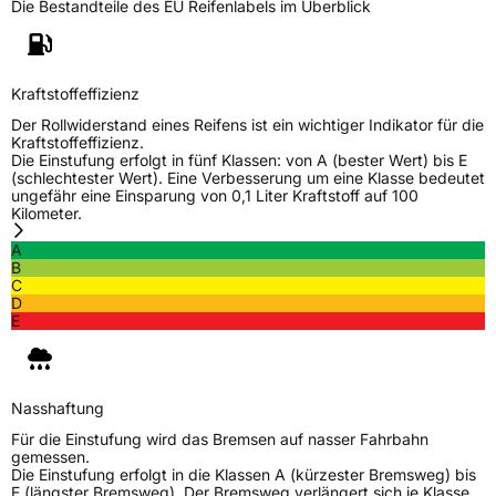
Die Bestandteile des EU Reifenlabels im Überblick
Zustand
Neureifen
Verstärkt
XL
Kraftstoffeffizienz
Der Rollwiderstand eines Reifens ist ein wichtiger Indikator für die
EU Label
Kraftstoffeffizienz.
Die Einstufung erfolgt in fünf Klassen: von A (bester Wert) bis E
(schlechtester Wert). Eine Verbesserung um eine Klasse bedeutet
Effizienz
B
ungefähr eine Einsparung von 0,1 Liter Kraftstoff auf 100
Kilometer.
Nasshaftung
A
A
B
C
Rollgeräusch (Klasse)
B
D
E
Rollgeräusch (dB)
70
Fahrzeugklasse
C1
Nasshaftung
3PMSF / Schneeflockensymbol / Alpine-Symbol
Nein
Für die Einstufung wird das Bremsen auf nasser Fahrbahn
gemessen.
Die Einstufung erfolgt in die Klassen A (kürzester Bremsweg) bis
EPREL ID
2148532
E (längster Bremsweg). Der Bremsweg verlängert sich je Klasse