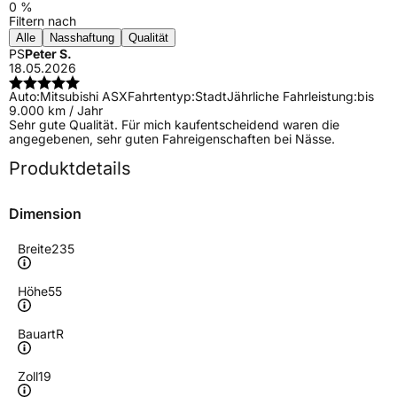
0 %
Filtern nach
Alle
Nasshaftung
Qualität
PS
Peter S.
18.05.2026
Auto:
Mitsubishi ASX
Fahrtentyp:
Stadt
Jährliche Fahrleistung:
bis
9.000 km / Jahr
Sehr gute Qualität. Für mich kaufentscheidend waren die
angegebenen, sehr guten Fahreigenschaften bei Nässe.
Produktdetails
Dimension
Breite
235
Höhe
55
Bauart
R
Zoll
19