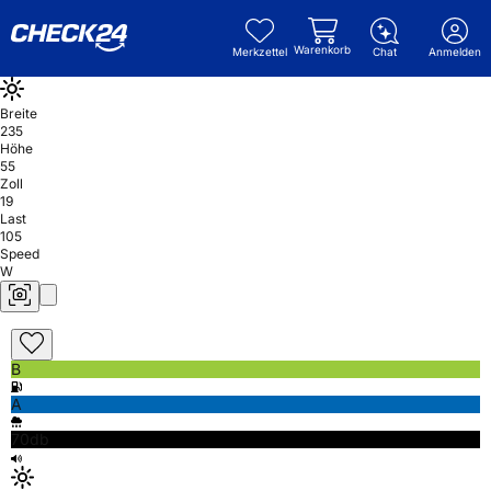
Warenkorb
Merkzettel
Chat
Anmelden
Breite
235
Höhe
55
Zoll
19
Last
105
Speed
W
B
A
70db