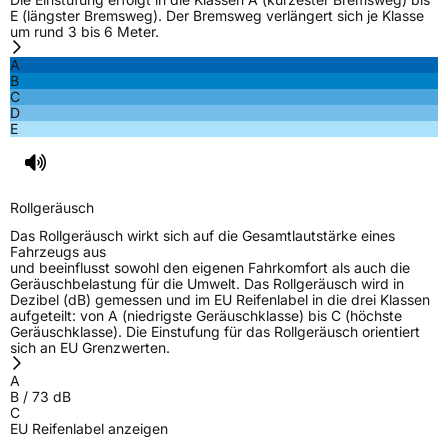
Eisgrip
Nein
E (längster Bremsweg). Der Bremsweg verlängert sich je Klasse
um rund 3 bis 6 Meter.
EPREL ID
2416417
A
Allgemeine Produktsicherheit (GPSR)
B
C
D
Herstellerkontakt
MANUFACTURE FRANCAISE DES
E
PNEUMATIQUES MICHELIN, place des
Carmes-Déchaux 23 63000 Clermont-
Ferrand Frankreich, contact@tc.michelin.eu
Rollgeräusch
Das Rollgeräusch wirkt sich auf die Gesamtlautstärke eines
Fahrzeugs aus
und beeinflusst sowohl den eigenen Fahrkomfort als auch die
Geräuschbelastung für die Umwelt. Das Rollgeräusch wird in
Dezibel (dB) gemessen und im EU Reifenlabel in die drei Klassen
aufgeteilt: von A (niedrigste Geräuschklasse) bis C (höchste
Geräuschklasse). Die Einstufung für das Rollgeräusch orientiert
sich an EU Grenzwerten.
A
B
/
73
dB
C
EU Reifenlabel anzeigen