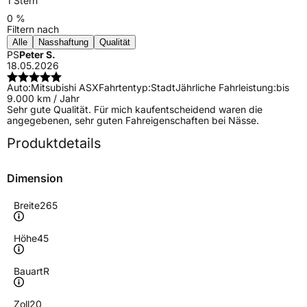
1 Stern
0 %
Filtern nach
Alle
Nasshaftung
Qualität
PS
Peter S.
18.05.2026
Auto:
Mitsubishi ASX
Fahrtentyp:
Stadt
Jährliche Fahrleistung:
bis
9.000 km / Jahr
Sehr gute Qualität. Für mich kaufentscheidend waren die
angegebenen, sehr guten Fahreigenschaften bei Nässe.
Produktdetails
Dimension
Breite
265
Höhe
45
Bauart
R
Zoll
20