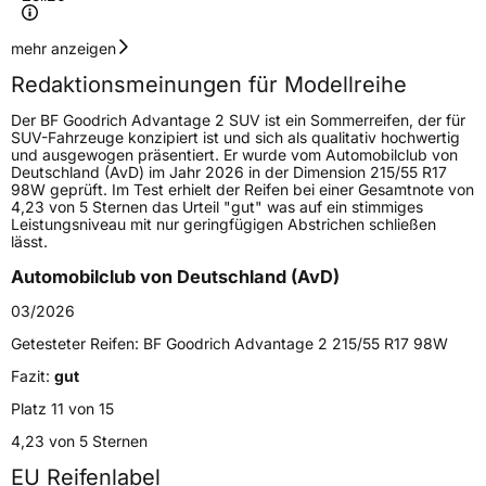
Geschwindigkeitsindex
Y
mehr anzeigen
Redaktionsmeinungen für Modellreihe
Höchstgeschwindigkeit
300 km/h
Der BF Goodrich Advantage 2 SUV ist ein Sommerreifen, der für
Lastindex
108
SUV-Fahrzeuge konzipiert ist und sich als qualitativ hochwertig
und ausgewogen präsentiert. Er wurde vom Automobilclub von
Deutschland (AvD) im Jahr 2026 in der Dimension 215/55 R17
Höchstlast
1000 kg
98W geprüft. Im Test erhielt der Reifen bei einer Gesamtnote von
4,23 von 5 Sternen das Urteil "gut" was auf ein stimmiges
Leistungsniveau mit nur geringfügigen Abstrichen schließen
Generelle Merkmale
lässt.
Fahrzeugtyp
SUV
Automobilclub von Deutschland (AvD)
Verwendung
Sommerreifen
03/2026
Modellname
Advantage 2 SUV
Getesteter Reifen:
BF Goodrich Advantage 2 215/55 R17 98W
Fahrzeugart
PKW & SUV
Fazit:
gut
Platz 11 von 15
Weitere Eigenschaften
4,23 von 5 Sternen
EU Reifenlabel
Schlauchtyp
TL