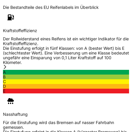
Die Bestandteile des EU Reifenlabels im Überblick
Zustand
Neureifen
Verstärkt
XL
Kraftstoffeffizienz
Der Rollwiderstand eines Reifens ist ein wichtiger Indikator für die
EU Label
Kraftstoffeffizienz.
Die Einstufung erfolgt in fünf Klassen: von A (bester Wert) bis E
(schlechtester Wert). Eine Verbesserung um eine Klasse bedeutet
Effizienz
B
ungefähr eine Einsparung von 0,1 Liter Kraftstoff auf 100
Kilometer.
Nasshaftung
A
A
B
C
Rollgeräusch (Klasse)
B
D
E
Rollgeräusch (dB)
73
Fahrzeugklasse
C1
Nasshaftung
3PMSF / Schneeflockensymbol / Alpine-Symbol
Nein
Für die Einstufung wird das Bremsen auf nasser Fahrbahn
gemessen.
Die Einstufung erfolgt in die Klassen A (kürzester Bremsweg) bis