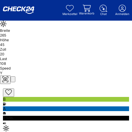
Warenkorb
Merkzettel
Chat
Anmelden
Breite
265
Höhe
45
Zoll
20
Last
108
Speed
Y
B
A
73db