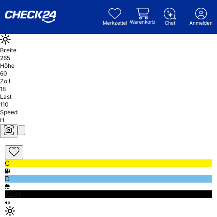
Warenkorb
Merkzettel
Chat
Anmelden
Breite
265
Höhe
60
Zoll
18
Last
110
Speed
H
C
D
72db