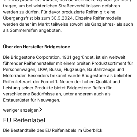
tragen, um bei winterlichen Straßenverhältnissen gefahren
3PMSF / Schneeflockensymbol / Alpine-Symbol
Nein
werden zu dürfen. Für davor produzierte Reifen gilt eine
Übergangsfrist bis zum 30.9.2024. Einzelne Reifenmodelle
werden daher im Markt teilweise sowohl als Ganzjahres- als auch
Eisgrip
Nein
als Sommerreifen angeboten.
EPREL ID
383210
Über den Hersteller Bridgestone
Allgemeine Produktsicherheit (GPSR)
Die Bridgestone Corporation, 1931 gegründet, ist ein weltweit
Herstellerkontakt
BRIDGESTONE EU NV/SA, Via del Fosso del
führender Reifenhersteller mit einem breiten Produktsortiment für
Salceto 13/15 00128 Rome Italien,
Personenwagen, LKW, Busse, Flugzeuge, Baufahrzeuge und
market.surveillance@bridgestone.eu
Motorräder. Besonders bekannt wurde Bridgestone als beliebter
Reifenlieferant der Formel 1. Neben der hohen Qualität und
Leistung seiner Produkte bietet Bridgestone Reifen für
verschiedene Bedürfnisse an, unter anderem auch als
Erstausrüster für Neuwagen.
weniger anzeigen
EU Reifenlabel
Die Bestandteile des EU Reifenlabels im Überblick