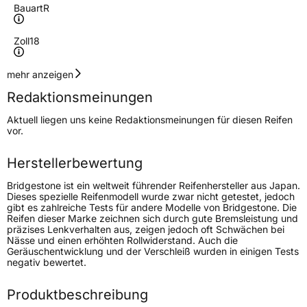
Bauart
R
Zoll
18
Geschwindigkeitsindex
H
mehr anzeigen
Redaktionsmeinungen
Höchstgeschwindigkeit
210 km/h
Aktuell liegen uns keine Redaktionsmeinungen für diesen Reifen
Lastindex
110
vor.
Höchstlast
1060 kg
Herstellerbewertung
Gewicht (in kg)
17,458 kg
Bridgestone ist ein weltweit führender Reifenhersteller aus Japan.
Dieses spezielle Reifenmodell wurde zwar nicht getestet, jedoch
gibt es zahlreiche Tests für andere Modelle von Bridgestone. Die
Generelle Merkmale
Reifen dieser Marke zeichnen sich durch gute Bremsleistung und
präzises Lenkverhalten aus, zeigen jedoch oft Schwächen bei
Fahrzeugtyp
SUV
Nässe und einen erhöhten Rollwiderstand. Auch die
Geräuschentwicklung und der Verschleiß wurden in einigen Tests
Verwendung
Sommerreifen
negativ bewertet.
Modellname
Dueler HT 684 2
Produktbeschreibung
Fahrzeugart
PKW & SUV