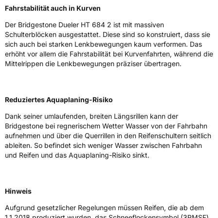
Fahrstabilität auch in Kurven
Weitere Eigenschaften
Der Bridgestone Dueler HT 684 2 ist mit massiven
Schulterblöcken ausgestattet. Diese sind so konstruiert, dass sie
Schlauchtyp
TL
sich auch bei starken Lenkbewegungen kaum verformen. Das
erhöht vor allem die Fahrstabilität bei Kurvenfahrten, während die
Mittelrippen die Lenkbewegungen präziser übertragen.
Zustand
Neureifen
M+S
Ja
Reduziertes Aquaplaning-Risiko
EU Label
Dank seiner umlaufenden, breiten Längsrillen kann der
Bridgestone bei regnerischem Wetter Wasser von der Fahrbahn
Effizienz
C
aufnehmen und über die Querrillen in den Reifenschultern seitlich
ableiten. So befindet sich weniger Wasser zwischen Fahrbahn
Nasshaftung
D
und Reifen und das Aquaplaning-Risiko sinkt.
Rollgeräusch (Klasse)
B
Hinweis
Rollgeräusch (dB)
72
Aufgrund gesetzlicher Regelungen müssen Reifen, die ab dem
Fahrzeugklasse
C1
1.1.2018 produziert wurden, das Schneeflockensymbol (3PMSF)