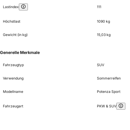
Lastindex
111
Höchstlast
1090 kg
Gewicht (in kg)
15,03 kg
Generelle Merkmale
Fahrzeugtyp
SUV
Verwendung
Sommerreifen
Modellname
Potenza Sport
Fahrzeugart
PKW & SUV