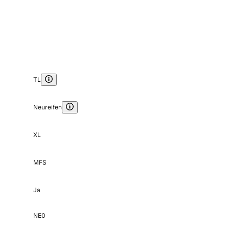
TL
Neureifen
XL
MFS
Ja
NE0