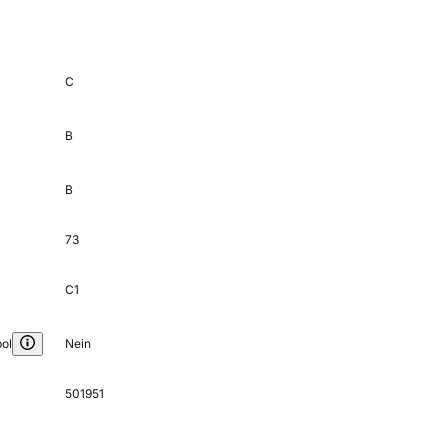
C
B
B
73
C1
ol
Nein
501951