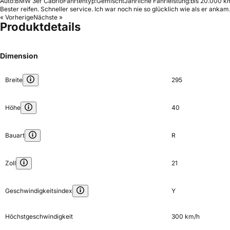
Auto:
BMW 3er Cabrio
Fahrtentyp:
Gemischt
Jährliche Fahrleistung:
bis 20.000 km
Bester reifen. Schneller service. Ich war noch nie so glücklich wie als er ankam.
« Vorherige
Nächste »
Produktdetails
Dimension
Breite
295
Höhe
40
Bauart
R
Zoll
21
Geschwindigkeitsindex
Y
Höchstgeschwindigkeit
300 km/h