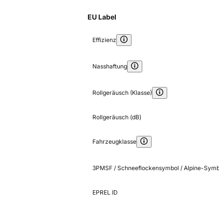
EU Label
Effizienz
Nasshaftung
Rollgeräusch (Klasse)
Rollgeräusch (dB)
Fahrzeugklasse
3PMSF / Schneeflockensymbol / Alpine-Symb
EPREL ID