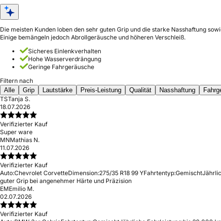
Die meisten Kunden loben den sehr guten Grip und die starke Nasshaftung sowie
Einige bemängeln jedoch Abrollgeräusche und höheren Verschleiß.
Sicheres Einlenkverhalten
Hohe Wasserverdrängung
Geringe Fahrgeräusche
Filtern nach
Alle
Grip
Lautstärke
Preis-Leistung
Qualität
Nasshaftung
Fahrg
TS
Tanja S.
18.07.2026
Verifizierter Kauf
Super ware
MN
Mathias N.
11.07.2026
Verifizierter Kauf
Auto:
Chevrolet Corvette
Dimension:
275/35 R18 99 Y
Fahrtentyp:
Gemischt
Jährli
guter Grip bei angenehmer Härte und Präzision
EM
Emilio M.
02.07.2026
Verifizierter Kauf