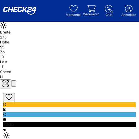
Warenkorb
Merkzettel
Chat
Anmelden
Breite
275
Höhe
55
Zoll
19
Last
111
Speed
H
D
C
72db