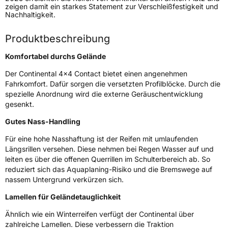
zeigen damit ein starkes Statement zur Verschleißfestigkeit und
Modellname
4X4 Contact
Nachhaltigkeit.
Fahrzeugart
PKW & SUV
Produktbeschreibung
Weitere Eigenschaften
Komfortabel durchs Gelände
Der Continental 4x4 Contact bietet einen angenehmen
Schlauchtyp
TL
Fahrkomfort. Dafür sorgen die versetzten Profilblöcke. Durch die
spezielle Anordnung wird die externe Geräuschentwicklung
Zustand
Neureifen
gesenkt.
Gutes Nass-Handling
M+S
Ja
Für eine hohe Nasshaftung ist der Reifen mit umlaufenden
Felgenschutz
FR,ML
Längsrillen versehen. Diese nehmen bei Regen Wasser auf und
leiten es über die offenen Querrillen im Schulterbereich ab. So
Empfohlen für Mercedes
MO
reduziert sich das Aquaplaning-Risiko und die Bremswege auf
nassem Untergrund verkürzen sich.
EU Label
Lamellen für Geländetauglichkeit
Effizienz
D
Ähnlich wie ein Winterreifen verfügt der Continental über
zahlreiche Lamellen. Diese verbessern die Traktion