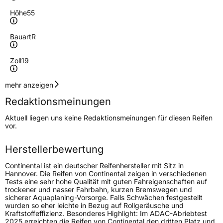
Höhe
55
Bauart
R
Zoll
19
Geschwindigkeitsindex
H
mehr anzeigen
Redaktionsmeinungen
Höchstgeschwindigkeit
210 km/h
Aktuell liegen uns keine Redaktionsmeinungen für diesen Reifen
Lastindex
111
vor.
Höchstlast
1090 kg
Herstellerbewertung
Gewicht (in kg)
16,26 kg
Continental ist ein deutscher Reifenhersteller mit Sitz in
Hannover. Die Reifen von Continental zeigen in verschiedenen
Tests eine sehr hohe Qualität mit guten Fahreigenschaften auf
Generelle Merkmale
trockener und nasser Fahrbahn, kurzen Bremswegen und
sicherer Aquaplaning-Vorsorge. Falls Schwächen festgestellt
Fahrzeugtyp
SUV
wurden so eher leichte in Bezug auf Rollgeräusche und
Kraftstoffeffizienz. Besonderes Highlight: Im ADAC-Abriebtest
Verwendung
Sommerreifen
2025 erreichten die Reifen von Continental den dritten Platz und