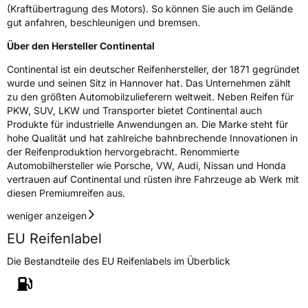
Nasshaftung
C
(Kraftübertragung des Motors). So können Sie auch im Gelände
gut anfahren, beschleunigen und bremsen.
Rollgeräusch (Klasse)
B
Über den Hersteller Continental
Rollgeräusch (dB)
72
Continental ist ein deutscher Reifenhersteller, der 1871 gegründet
wurde und seinen Sitz in Hannover hat. Das Unternehmen zählt
Fahrzeugklasse
C1
zu den größten Automobilzulieferern weltweit. Neben Reifen für
PKW, SUV, LKW und Transporter bietet Continental auch
3PMSF / Schneeflockensymbol / Alpine-Symbol
Nein
Produkte für industrielle Anwendungen an. Die Marke steht für
hohe Qualität und hat zahlreiche bahnbrechende Innovationen in
der Reifenproduktion hervorgebracht. Renommierte
Eisgrip
Nein
Automobilhersteller wie Porsche, VW, Audi, Nissan und Honda
EPREL ID
482820
vertrauen auf Continental und rüsten ihre Fahrzeuge ab Werk mit
diesen Premiumreifen aus.
Allgemeine Produktsicherheit (GPSR)
weniger anzeigen
Herstellerkontakt
Continental Reifen Deutschland GmbH
EU Reifenlabel
Continental-Plaza 1 30173 Hannover
Deutschland,
Die Bestandteile des EU Reifenlabels im Überblick
customerservice_tires@conti.de