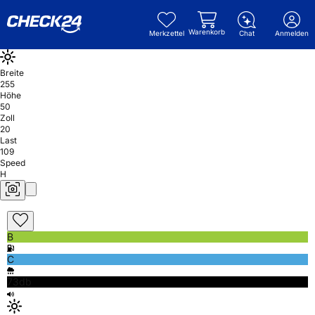
Warenkorb
Merkzettel
Chat
Anmelden
Breite
255
Höhe
50
Zoll
20
Last
109
Speed
H
B
C
73db