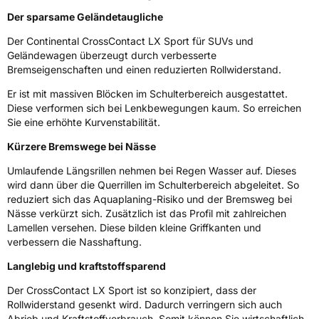
Weitere Eigenschaften
Der sparsame Geländetaugliche
Der Continental CrossContact LX Sport für SUVs und
Schlauchtyp
TL
Geländewagen überzeugt durch verbesserte
Bremseigenschaften und einen reduzierten Rollwiderstand.
Zustand
Neureifen
Er ist mit massiven Blöcken im Schulterbereich ausgestattet.
Diese verformen sich bei Lenkbewegungen kaum. So erreichen
M+S
Ja
Sie eine erhöhte Kurvenstabilität.
Verstärkt
XL
Kürzere Bremswege bei Nässe
Felgenschutz
FR
Umlaufende Längsrillen nehmen bei Regen Wasser auf. Dieses
wird dann über die Querrillen im Schulterbereich abgeleitet. So
reduziert sich das Aquaplaning-Risiko und der Bremsweg bei
Offroad
Ja
Nässe verkürzt sich. Zusätzlich ist das Profil mit zahlreichen
Lamellen versehen. Diese bilden kleine Griffkanten und
Empfohlen für Audi
AO
verbessern die Nasshaftung.
EU Label
Langlebig und kraftstoffsparend
Der CrossContact LX Sport ist so konzipiert, dass der
Effizienz
B
Rollwiderstand gesenkt wird. Dadurch verringern sich auch
Abrieb und Kraftstoffverbrauch. Somit können Sie wirtschaftlich