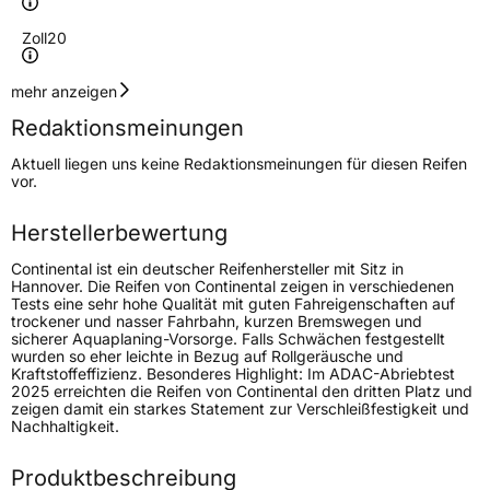
Zoll
20
Geschwindigkeitsindex
H
mehr anzeigen
Redaktionsmeinungen
Höchstgeschwindigkeit
210 km/h
Aktuell liegen uns keine Redaktionsmeinungen für diesen Reifen
Lastindex
109
vor.
Höchstlast
1030 kg
Herstellerbewertung
Gewicht (in kg)
12,69 kg
Continental ist ein deutscher Reifenhersteller mit Sitz in
Hannover. Die Reifen von Continental zeigen in verschiedenen
Tests eine sehr hohe Qualität mit guten Fahreigenschaften auf
Generelle Merkmale
trockener und nasser Fahrbahn, kurzen Bremswegen und
sicherer Aquaplaning-Vorsorge. Falls Schwächen festgestellt
Fahrzeugtyp
SUV
wurden so eher leichte in Bezug auf Rollgeräusche und
Kraftstoffeffizienz. Besonderes Highlight: Im ADAC-Abriebtest
Verwendung
Sommerreifen
2025 erreichten die Reifen von Continental den dritten Platz und
zeigen damit ein starkes Statement zur Verschleißfestigkeit und
Modellname
CrossContact LX Sport
Nachhaltigkeit.
Fahrzeugart
PKW & SUV
Produktbeschreibung