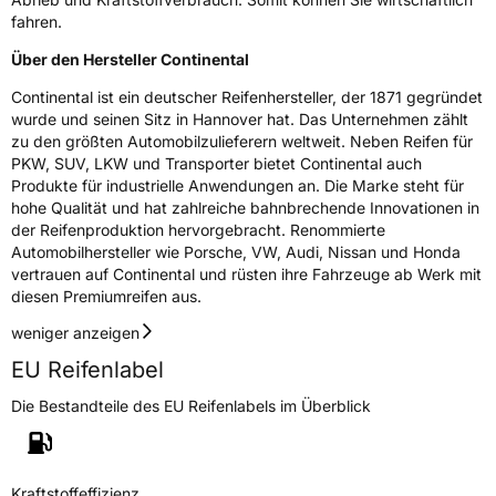
Nasshaftung
C
fahren.
Über den Hersteller Continental
Rollgeräusch (Klasse)
B
Continental ist ein deutscher Reifenhersteller, der 1871 gegründet
wurde und seinen Sitz in Hannover hat. Das Unternehmen zählt
Rollgeräusch (dB)
73
zu den größten Automobilzulieferern weltweit. Neben Reifen für
Fahrzeugklasse
C1
PKW, SUV, LKW und Transporter bietet Continental auch
Produkte für industrielle Anwendungen an. Die Marke steht für
3PMSF / Schneeflockensymbol / Alpine-Symbol
Nein
hohe Qualität und hat zahlreiche bahnbrechende Innovationen in
der Reifenproduktion hervorgebracht. Renommierte
Automobilhersteller wie Porsche, VW, Audi, Nissan und Honda
Eisgrip
Nein
vertrauen auf Continental und rüsten ihre Fahrzeuge ab Werk mit
EPREL ID
482741
diesen Premiumreifen aus.
weniger anzeigen
Allgemeine Produktsicherheit (GPSR)
EU Reifenlabel
Herstellerkontakt
Continental Reifen Deutschland GmbH
Continental-Plaza 1 30173 Hannover
Die Bestandteile des EU Reifenlabels im Überblick
Deutschland,
customerservice_tires@conti.de
Kraftstoffeffizienz