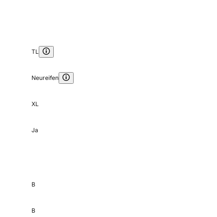
TL
Neureifen
XL
Ja
B
B