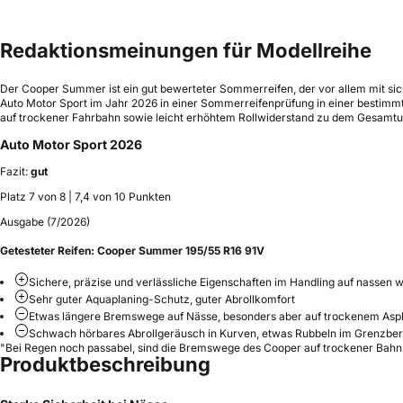
Redaktionsmeinungen für Modellreihe
Der Cooper Summer ist ein gut bewerteter Sommerreifen, der vor allem mit s
Auto Motor Sport im Jahr 2026 in einer Sommerreifenprüfung in einer bestimmt
auf trockener Fahrbahn sowie leicht erhöhtem Rollwiderstand zu dem Gesamturt
Auto Motor Sport 2026
Fazit:
gut
Platz 7 von 8 | 7,4 von 10 Punkten
Ausgabe (7/2026)
Getesteter Reifen:
Cooper Summer 195/55 R16 91V
Sichere, präzise und verlässliche Eigenschaften im Handling auf nassen 
Sehr guter Aquaplaning-Schutz, guter Abrollkomfort
Etwas längere Bremswege auf Nässe, besonders aber auf trockenem Asp
Schwach hörbares Abrollgeräusch in Kurven, etwas Rubbeln im Grenzbere
"Bei Regen noch passabel, sind die Bremswege des Cooper auf trockener Bahn
Produktbeschreibung