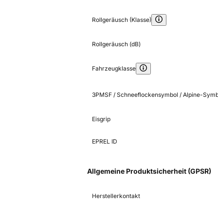
Rollgeräusch (Klasse)
Rollgeräusch (dB)
Fahrzeugklasse
3PMSF / Schneeflockensymbol / Alpine-Symb
Eisgrip
EPREL ID
Allgemeine Produktsicherheit (GPSR)
Herstellerkontakt