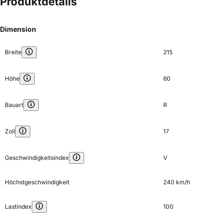
Produktdetails
Dimension
Breite
215
Höhe
60
Bauart
R
Zoll
17
Geschwindigkeitsindex
V
Höchstgeschwindigkeit
240 km/h
Lastindex
100