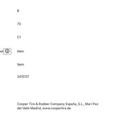
B
70
C1
ol
Nein
Nein
2415127
Cooper Tire & Rubber Company España, S.L., Mari Paz
del Valle Madrid, www.coopertire.de