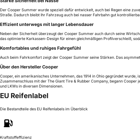
Starke Sicherheit bei Nässe
Der Cooper Summer wurde speziell dafür entwickelt, auch bei Regen eine zuverlä
Straße. Dadurch bleibt Ihr Fahrzeug auch bei nasser Fahrbahn gut kontrollierba
Effizient unterwegs mit langer Lebensdauer
Neben der Sicherheit überzeugt der Cooper Summer auch durch seine Wirtschaft
das optimierte Karkassen-Design für einen gleichmäßigen Profilverschleiß, soda
Komfortables und ruhiges Fahrgefühl
Auch beim Fahrkomfort zeigt der Cooper Summer seine Stärken. Das asymmetri
Über den Hersteller Cooper
Cooper, ein amerikanisches Unternehmen, das 1914 in Ohio gegründet wurde, ist 
Zusammenschluss mit der The Giant Tire & Rubber Company, begann Cooper jedo
und LKWs in diversen Dimensionen.
EU Reifenlabel
Die Bestandteile des EU Reifenlabels im Überblick
Kraftstoffeffizienz