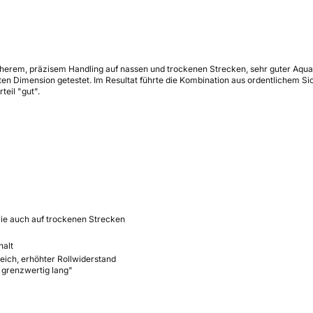
icherem, präzisem Handling auf nassen und trockenen Strecken, sehr guter Aq
en Dimension getestet. Im Resultat führte die Kombination aus ordentlichem S
eil "gut".
wie auch auf trockenen Strecken
halt
ich, erhöhter Rollwiderstand
 grenzwertig lang"