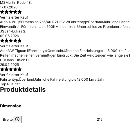
MS
Martin Rudolf S.
17.07.2026
Verifizierter Kauf
Auto:
Audi Q5
Dimension:
255/40 R21 102 W
Fahrtentyp:
Überland
Jährliche Fahrle
Einwandfrei. Für mich, nach 500KM, noch kein Unterschied zu Premiumreifen erk
JS
Jan-Lukas S.
09.06.2026
Verifizierter Kauf
Auto:
VW Tiguan II
Fahrtentyp:
Gemischt
Jährliche Fahrleistung:
bis 15.000 km / J
Reifen machen einen vernünftigen Eindruck. Die Zeit wird zeigen wie lange sie 
HD
Hans-Ulrich D.
29.04.2025
Verifizierter Kauf
Fahrtentyp:
Überland
Jährliche Fahrleistung:
bis 12.000 km / Jahr
Top Qualität.
Produktdetails
Dimension
Breite
215