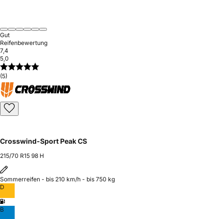
Gut
Reifenbewertung
7,4
5,0
(5)
Crosswind-Sport Peak CS
215/70 R15 98 H
Sommerreifen - bis 210 km/h - bis 750 kg
D
B