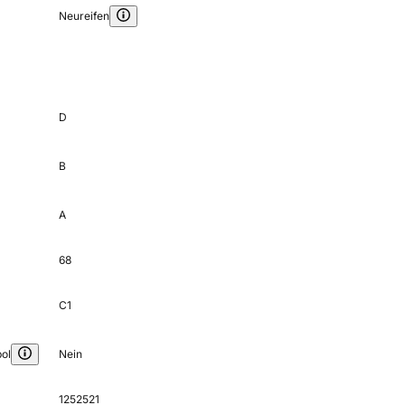
Neureifen
D
B
A
68
C1
ol
Nein
1252521