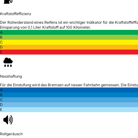
Kraftstoffeffizienz
Der Rollwiderstand eines Reifens ist ein wichtiger Indikator für die Kraftstoffeffi
Einsparung von 0,1 Liter Kraftstoff auf 100 Kilometer.
A
B
C
D
E
Nasshaftung
Für die Einstufung wird das Bremsen auf nasser Fahrbahn gemessen.
Die Einst
A
B
C
D
E
Rollgeräusch