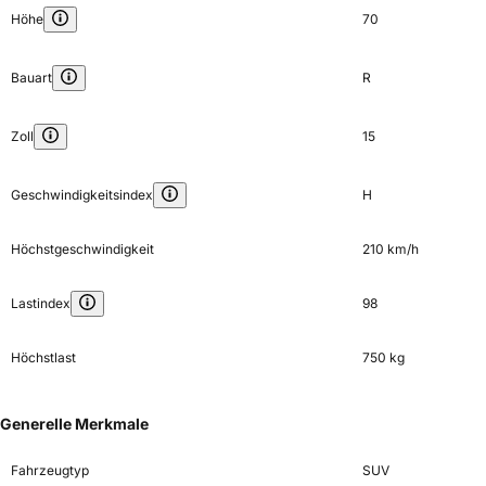
Höhe
70
Bauart
R
Zoll
15
Geschwindigkeitsindex
H
Höchstgeschwindigkeit
210 km/h
Lastindex
98
Höchstlast
750 kg
Generelle Merkmale
Fahrzeugtyp
SUV