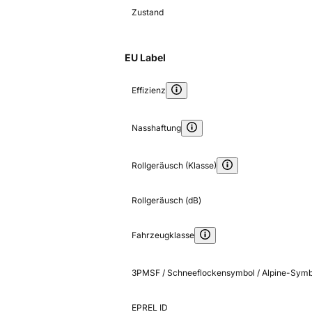
Zustand
EU Label
Effizienz
Nasshaftung
Rollgeräusch (Klasse)
Rollgeräusch (dB)
Fahrzeugklasse
3PMSF / Schneeflockensymbol / Alpine-Symb
EPREL ID