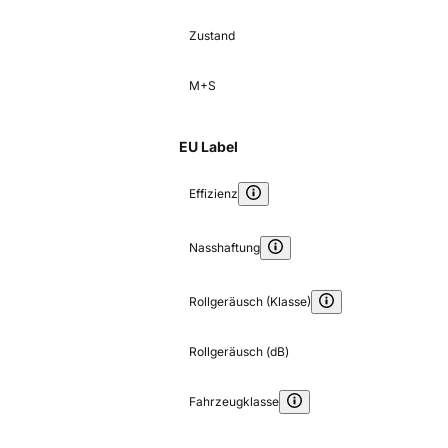
Zustand
M+S
EU Label
Effizienz
Nasshaftung
Rollgeräusch (Klasse)
Rollgeräusch (dB)
Fahrzeugklasse