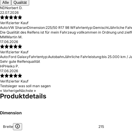
Alle
Qualität
ND
Norbert D.
22.07.2026
Verifizierter Kauf
Auto:
VW Sharan
Dimension:
225/50 R17 98 W
Fahrtentyp:
Gemischt
Jährliche Fahr
Die Qualität des Reifens ist für mein Fahrzeug vollkommen in Ordnung und ziel
MM
Martin M.
17.06.2026
Verifizierter Kauf
Auto:
Ford Galaxy
Fahrtentyp:
Autobahn
Jährliche Fahrleistung:
bis 25.000 km / J
Sehr gute Reifenqualität
HP
Heiko P.
17.06.2026
Verifizierter Kauf
Testsieger was soll man sagen
« Vorherige
Nächste »
Produktdetails
Dimension
Breite
215