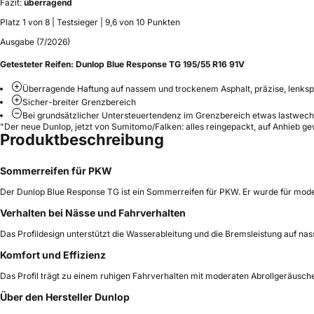
Fazit:
überragend
Platz 1 von 8 | Testsieger | 9,6 von 10 Punkten
Ausgabe (7/2026)
Getesteter Reifen:
Dunlop Blue Response TG 195/55 R16 91V
Überragende Haftung auf nassem und trockenem Asphalt, präzise, lenks
Sicher-breiter Grenzbereich
Bei grundsätzlicher Untersteuertendenz im Grenzbereich etwas lastwechs
"Der neue Dunlop, jetzt von Sumitomo/Falken: alles reingepackt, auf Anhieb 
Produktbeschreibung
Sommerreifen für PKW
Der Dunlop Blue Response TG ist ein Sommerreifen für PKW. Er wurde für moder
Verhalten bei Nässe und Fahrverhalten
Das Profildesign unterstützt die Wasserableitung und die Bremsleistung auf nas
Komfort und Effizienz
Das Profil trägt zu einem ruhigen Fahrverhalten mit moderaten Abrollgeräusch
Über den Hersteller Dunlop