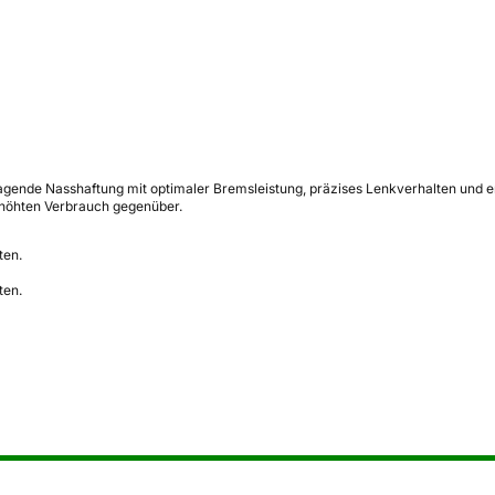
nde Nasshaftung mit optimaler Bremsleistung, präzises Lenkverhalten und erstk
erhöhten Verbrauch gegenüber.
ten.
ten.