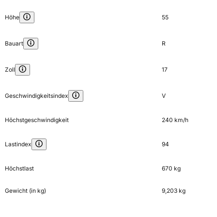
Höhe
55
Bauart
R
Zoll
17
Geschwindigkeitsindex
V
Höchstgeschwindigkeit
240 km/h
Lastindex
94
Höchstlast
670 kg
Gewicht (in kg)
9,203 kg