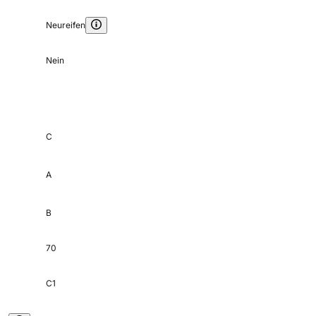
Neureifen
Nein
C
A
B
70
C1