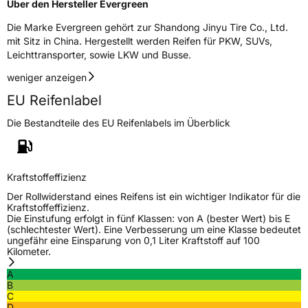
Über den Hersteller Evergreen
Die Marke Evergreen gehört zur Shandong Jinyu Tire Co., Ltd.
Rollgeräusch (Klasse)
B
mit Sitz in China. Hergestellt werden Reifen für PKW, SUVs,
Leichttransporter, sowie LKW und Busse.
Rollgeräusch (dB)
72
weniger anzeigen
Fahrzeugklasse
C1
EU Reifenlabel
3PMSF / Schneeflockensymbol / Alpine-Symbol
Nein
Die Bestandteile des EU Reifenlabels im Überblick
EPREL ID
448266
Allgemeine Produktsicherheit (GPSR)
Kraftstoffeffizienz
Der Rollwiderstand eines Reifens ist ein wichtiger Indikator für die
Herstellerkontakt
Sailun Europe GmbH, 8 RUE DES PEROTS ZA
Kraftstoffeffizienz.
DVSSEAU 17220 SAINTE SOULLE
Die Einstufung erfolgt in fünf Klassen: von A (bester Wert) bis E
Frankreich,
(schlechtester Wert). Eine Verbesserung um eine Klasse bedeutet
evergreentyre@evergreentyre.com
ungefähr eine Einsparung von 0,1 Liter Kraftstoff auf 100
Kilometer.
A
B
C
D