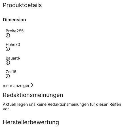
Produktdetails
Dimension
Breite
255
Höhe
70
Bauart
R
Zoll
16
Geschwindigkeitsindex
T
mehr anzeigen
Redaktionsmeinungen
Höchstgeschwindigkeit
190 km/h
Aktuell liegen uns keine Redaktionsmeinungen für diesen Reifen
Lastindex
111
vor.
Höchstlast
1090 kg
Herstellerbewertung