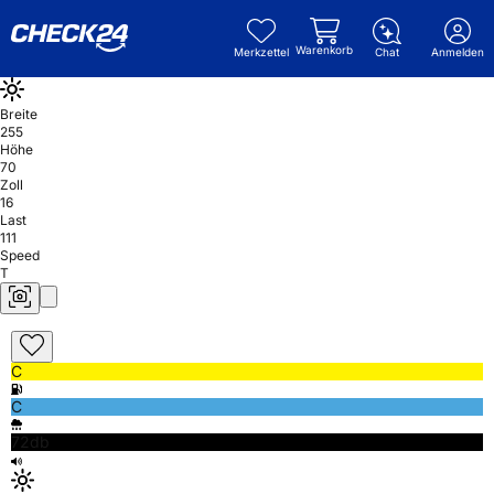
Warenkorb
Merkzettel
Chat
Anmelden
Breite
255
Höhe
70
Zoll
16
Last
111
Speed
T
C
C
72db