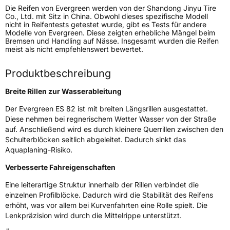
Die Reifen von Evergreen werden von der Shandong Jinyu Tire
Generelle Merkmale
Co., Ltd. mit Sitz in China. Obwohl dieses spezifische Modell
nicht in Reifentests getestet wurde, gibt es Tests für andere
Fahrzeugtyp
SUV
Modelle von Evergreen. Diese zeigten erhebliche Mängel beim
Bremsen und Handling auf Nässe. Insgesamt wurden die Reifen
Verwendung
Sommerreifen
meist als nicht empfehlenswert bewertet.
Modellname
ES 82
Produktbeschreibung
Fahrzeugart
PKW & SUV
Breite Rillen zur Wasserableitung
Weitere Eigenschaften
Der Evergreen ES 82 ist mit breiten Längsrillen ausgestattet.
Diese nehmen bei regnerischem Wetter Wasser von der Straße
Schlauchtyp
TL
auf. Anschließend wird es durch kleinere Querrillen zwischen den
Schulterblöcken seitlich abgeleitet. Dadurch sinkt das
Aquaplaning-Risiko.
Zustand
Neureifen
Verbesserte Fahreigenschaften
EU Label
Eine leiterartige Struktur innerhalb der Rillen verbindet die
einzelnen Profilblöcke. Dadurch wird die Stabilität des Reifens
Effizienz
C
erhöht, was vor allem bei Kurvenfahrten eine Rolle spielt. Die
Lenkpräzision wird durch die Mittelrippe unterstützt.
Nasshaftung
C