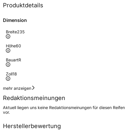
Produktdetails
Dimension
Breite
235
Höhe
60
Bauart
R
Zoll
18
Geschwindigkeitsindex
V
mehr anzeigen
Redaktionsmeinungen
Lastindex
103
Aktuell liegen uns keine Redaktionsmeinungen für diesen Reifen
vor.
Höchstlast
875 kg
Herstellerbewertung
Generelle Merkmale