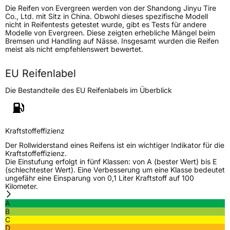
Die Reifen von Evergreen werden von der Shandong Jinyu Tire
Fahrzeugtyp
SUV
Co., Ltd. mit Sitz in China. Obwohl dieses spezifische Modell
nicht in Reifentests getestet wurde, gibt es Tests für andere
Verwendung
Sommerreifen
Modelle von Evergreen. Diese zeigten erhebliche Mängel beim
Bremsen und Handling auf Nässe. Insgesamt wurden die Reifen
Modellname
ES 83
meist als nicht empfehlenswert bewertet.
Fahrzeugart
PKW & SUV
EU Reifenlabel
Die Bestandteile des EU Reifenlabels im Überblick
Weitere Eigenschaften
Schlauchtyp
TL
Kraftstoffeffizienz
Zustand
Neureifen
Der Rollwiderstand eines Reifens ist ein wichtiger Indikator für die
Kraftstoffeffizienz.
Die Einstufung erfolgt in fünf Klassen: von A (bester Wert) bis E
EU Label
(schlechtester Wert). Eine Verbesserung um eine Klasse bedeutet
ungefähr eine Einsparung von 0,1 Liter Kraftstoff auf 100
Kilometer.
Effizienz
D
A
B
Nasshaftung
C
C
D