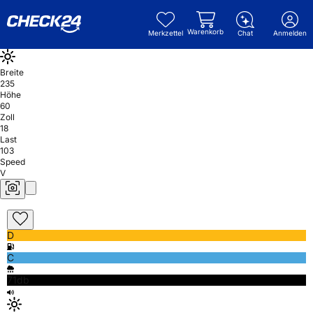
Warenkorb
Merkzettel
Chat
Anmelden
Breite
235
Höhe
60
Zoll
18
Last
103
Speed
V
D
C
71db