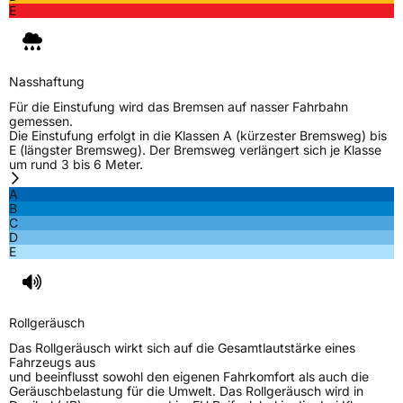
E
Rollgeräusch (Klasse)
B
Rollgeräusch (dB)
71
Nasshaftung
Fahrzeugklasse
C1
Für die Einstufung wird das Bremsen auf nasser Fahrbahn
gemessen.
3PMSF / Schneeflockensymbol / Alpine-Symbol
Nein
Die Einstufung erfolgt in die Klassen A (kürzester Bremsweg) bis
E (längster Bremsweg). Der Bremsweg verlängert sich je Klasse
um rund 3 bis 6 Meter.
EPREL ID
446543
A
Allgemeine Produktsicherheit (GPSR)
B
C
D
Herstellerkontakt
Sailun Europe GmbH, 8 RUE DES PEROTS ZA
E
DVSSEAU 17220 SAINTE SOULLE
Frankreich,
evergreentyre@evergreentyre.com
Rollgeräusch
Das Rollgeräusch wirkt sich auf die Gesamtlautstärke eines
Fahrzeugs aus
und beeinflusst sowohl den eigenen Fahrkomfort als auch die
Geräuschbelastung für die Umwelt. Das Rollgeräusch wird in