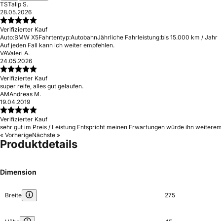
TS
Talip S.
28.05.2026
Verifizierter Kauf
Auto:
BMW X5
Fahrtentyp:
Autobahn
Jährliche Fahrleistung:
bis 15.000 km / Jahr
Auf jeden Fall kann ich weiter empfehlen.
VA
Valeri A.
24.05.2026
Verifizierter Kauf
super reife, alles gut gelaufen.
AM
Andreas M.
19.04.2019
Verifizierter Kauf
sehr gut im Preis / Leistung Entspricht meinen Erwartungen würde ihn weiterem
« Vorherige
Nächste »
Produktdetails
Dimension
Breite
275