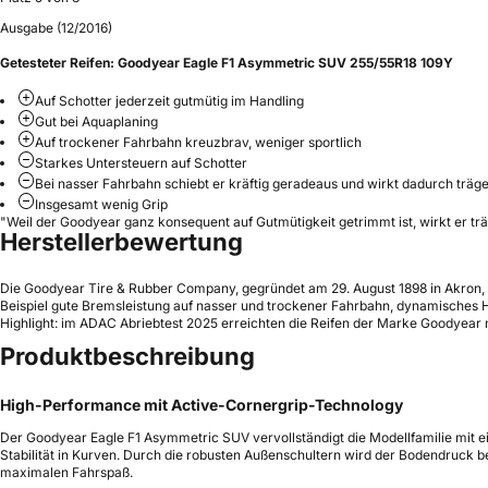
Ausgabe (12/2016)
Getesteter Reifen:
Goodyear Eagle F1 Asymmetric SUV 255/55R18 109Y
Auf Schotter jederzeit gutmütig im Handling
Gut bei Aquaplaning
Auf trockener Fahrbahn kreuzbrav, weniger sportlich
Starkes Untersteuern auf Schotter
Bei nasser Fahrbahn schiebt er kräftig geradeaus und wirkt dadurch träge
Insgesamt wenig Grip
"Weil der Goodyear ganz konsequent auf Gutmütigkeit getrimmt ist, wirkt er trä
Herstellerbewertung
Die Goodyear Tire & Rubber Company, gegründet am 29. August 1898 in Akron, 
Beispiel gute Bremsleistung auf nasser und trockener Fahrbahn, dynamisches 
Highlight: im ADAC Abriebtest 2025 erreichten die Reifen der Marke Goodyear mi
Produktbeschreibung
High-Performance mit Active-Cornergrip-Technology
Der Goodyear Eagle F1 Asymmetric SUV vervollständigt die Modellfamilie mit ei
Stabilität in Kurven. Durch die robusten Außenschultern wird der Bodendruck b
maximalen Fahrspaß.