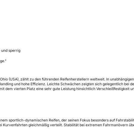
 und sperrig
ge."
Ohio (USA), zählt zu den führenden Reifenherstellern weltweit. In unabhängig
Handling und hohe Effizienz. Leichte Schwächen zeigten sich gelegentlich bei
t dem vierten Platz eine sehr gute Leistung hinsichtlich Verschleißfestigkeit u
nem sportlich-dynamischen Reifen, der seinen Fokus besonders auf Fahrstabilit
ei Kurvenfahrten gleichmäßig verteilt. Stabilität bei extremen Fahrmanövern üb