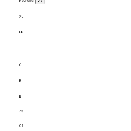
Neureifen
XL
FP
C
B
B
73
C1