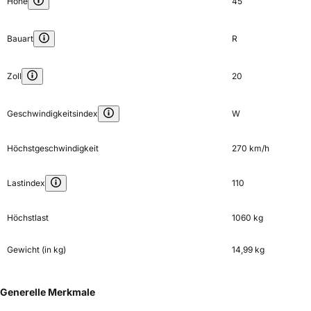
Höhe
45
Bauart
R
Zoll
20
Geschwindigkeitsindex
W
Höchstgeschwindigkeit
270 km/h
Lastindex
110
Höchstlast
1060 kg
Gewicht (in kg)
14,99 kg
Generelle Merkmale