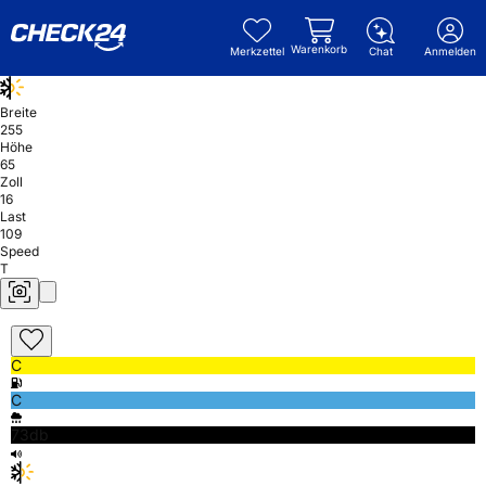
Warenkorb
Merkzettel
Chat
Anmelden
Breite
255
Höhe
65
Zoll
16
Last
109
Speed
T
C
C
73db