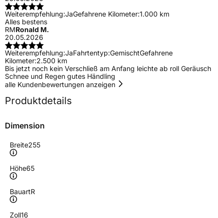
Weiterempfehlung:
Ja
Gefahrene Kilometer:
1.000 km
Alles bestens
RM
Ronald M.
20.05.2026
Weiterempfehlung:
Ja
Fahrtentyp:
Gemischt
Gefahrene
Kilometer:
2.500 km
Bis jetzt noch kein Verschließ am Anfang leichte ab roll Geräusch
Schnee und Regen gutes Händling
alle Kundenbewertungen anzeigen
Produktdetails
Dimension
Breite
255
Höhe
65
Bauart
R
Zoll
16