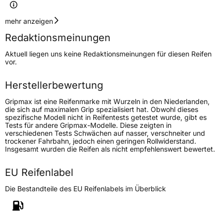
Geschwindigkeitsindex
T
mehr anzeigen
Redaktionsmeinungen
Höchstgeschwindigkeit
190 km/h
Aktuell liegen uns keine Redaktionsmeinungen für diesen Reifen
Lastindex
109
vor.
Höchstlast
1030 kg
Herstellerbewertung
Gripmax ist eine Reifenmarke mit Wurzeln in den Niederlanden,
Generelle Merkmale
die sich auf maximalen Grip spezialisiert hat. Obwohl dieses
spezifische Modell nicht in Reifentests getestet wurde, gibt es
Fahrzeugtyp
SUV
Tests für andere Gripmax-Modelle. Diese zeigten in
verschiedenen Tests Schwächen auf nasser, verschneiter und
Verwendung
Ganzjahresreifen
trockener Fahrbahn, jedoch einen geringen Rollwiderstand.
Insgesamt wurden die Reifen als nicht empfehlenswert bewertet.
Modellname
Inception AT
Fahrzeugart
PKW & SUV
EU Reifenlabel
Die Bestandteile des EU Reifenlabels im Überblick
Weitere Eigenschaften
Schlauchtyp
TL