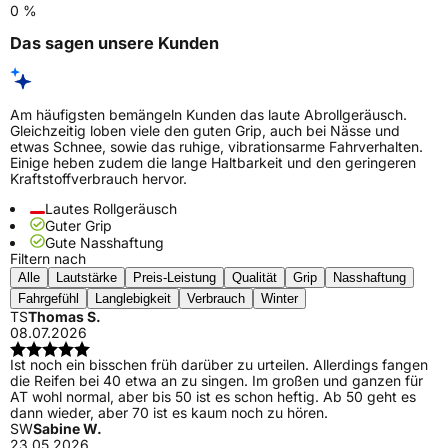
0 %
Das sagen unsere Kunden
Am häufigsten bemängeln Kunden das laute Abrollgeräusch.
Gleichzeitig loben viele den guten Grip, auch bei Nässe und
etwas Schnee, sowie das ruhige, vibrationsarme Fahrverhalten.
Einige heben zudem die lange Haltbarkeit und den geringeren
Kraftstoffverbrauch hervor.
Lautes Rollgeräusch
Guter Grip
Gute Nasshaftung
Filtern nach
Alle
Lautstärke
Preis-Leistung
Qualität
Grip
Nasshaftung
Fahrgefühl
Langlebigkeit
Verbrauch
Winter
TS
Thomas S.
08.07.2026
Ist noch ein bisschen früh darüber zu urteilen. Allerdings fangen
die Reifen bei 40 etwa an zu singen. Im großen und ganzen für
AT wohl normal, aber bis 50 ist es schon heftig. Ab 50 geht es
dann wieder, aber 70 ist es kaum noch zu hören.
SW
Sabine W.
23.05.2026