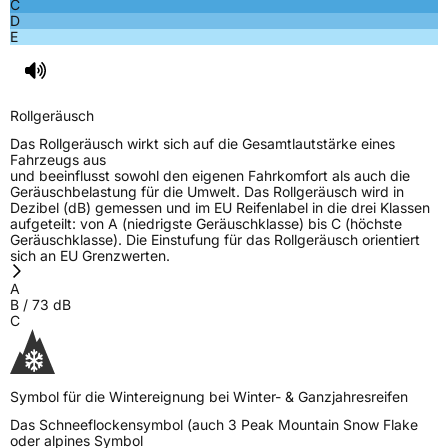
C
D
Allgemeine Produktsicherheit (GPSR)
E
Herstellerkontakt
Sailun Europe GmbH, Van Den Ban
Autobanden B.V. Ravenseweg 13m 3223 LM
Hellevoetsluis Niederlande,
Rollgeräusch
flora.jiang@gripmax.com
Das Rollgeräusch wirkt sich auf die Gesamtlautstärke eines
Fahrzeugs aus
und beeinflusst sowohl den eigenen Fahrkomfort als auch die
Geräuschbelastung für die Umwelt. Das Rollgeräusch wird in
Dezibel (dB) gemessen und im EU Reifenlabel in die drei Klassen
aufgeteilt: von A (niedrigste Geräuschklasse) bis C (höchste
Geräuschklasse). Die Einstufung für das Rollgeräusch orientiert
sich an EU Grenzwerten.
A
B
/
73
dB
C
Symbol für die Wintereignung bei Winter- & Ganzjahresreifen
Das Schneeflockensymbol (auch 3 Peak Mountain Snow Flake
oder alpines Symbol