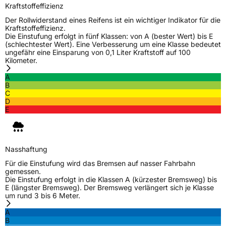
Kraftstoffeffizienz
Zustand
Neureifen
Der Rollwiderstand eines Reifens ist ein wichtiger Indikator für die
Kraftstoffeffizienz.
Die Einstufung erfolgt in fünf Klassen: von A (bester Wert) bis E
M+S
Ja
(schlechtester Wert). Eine Verbesserung um eine Klasse bedeutet
ungefähr eine Einsparung von 0,1 Liter Kraftstoff auf 100
Kilometer.
EU Label
A
Effizienz
C
B
C
D
Nasshaftung
C
E
Rollgeräusch (Klasse)
B
Nasshaftung
Rollgeräusch (dB)
73
Für die Einstufung wird das Bremsen auf nasser Fahrbahn
gemessen.
Fahrzeugklasse
C1
Die Einstufung erfolgt in die Klassen A (kürzester Bremsweg) bis
E (längster Bremsweg). Der Bremsweg verlängert sich je Klasse
um rund 3 bis 6 Meter.
3PMSF / Schneeflockensymbol / Alpine-Symbol
Ja
A
B
EPREL ID
1082853