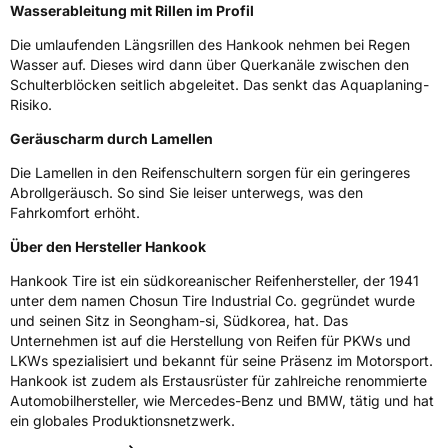
Wasserableitung mit Rillen im Profil
Fahrzeugklasse
C1
Die umlaufenden Längsrillen des Hankook nehmen bei Regen
Wasser auf. Dieses wird dann über Querkanäle zwischen den
3PMSF / Schneeflockensymbol / Alpine-Symbol
Nein
Schulterblöcken seitlich abgeleitet. Das senkt das Aquaplaning-
Risiko.
Eisgrip
Nein
Geräuscharm durch Lamellen
EPREL ID
470570
Die Lamellen in den Reifenschultern sorgen für ein geringeres
Allgemeine Produktsicherheit (GPSR)
Abrollgeräusch. So sind Sie leiser unterwegs, was den
Fahrkomfort erhöht.
Herstellerkontakt
Hankook Tire Europe GmbH, Siemensstr. 14
D-63263 Neu-Isenburg Deutschland,
Über den Hersteller Hankook
technik@hankookreifen.de
Hankook Tire ist ein südkoreanischer Reifenhersteller, der 1941
unter dem namen Chosun Tire Industrial Co. gegründet wurde
und seinen Sitz in Seongham-si, Südkorea, hat. Das
Unternehmen ist auf die Herstellung von Reifen für PKWs und
LKWs spezialisiert und bekannt für seine Präsenz im Motorsport.
Hankook ist zudem als Erstausrüster für zahlreiche renommierte
Automobilhersteller, wie Mercedes-Benz und BMW, tätig und hat
ein globales Produktionsnetzwerk.