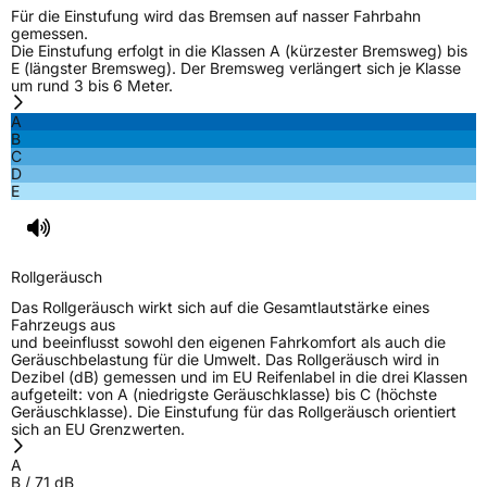
Für die Einstufung wird das Bremsen auf nasser Fahrbahn
gemessen.
Die Einstufung erfolgt in die Klassen A (kürzester Bremsweg) bis
E (längster Bremsweg). Der Bremsweg verlängert sich je Klasse
um rund 3 bis 6 Meter.
A
B
C
D
E
Rollgeräusch
Das Rollgeräusch wirkt sich auf die Gesamtlautstärke eines
Fahrzeugs aus
und beeinflusst sowohl den eigenen Fahrkomfort als auch die
Geräuschbelastung für die Umwelt. Das Rollgeräusch wird in
Dezibel (dB) gemessen und im EU Reifenlabel in die drei Klassen
aufgeteilt: von A (niedrigste Geräuschklasse) bis C (höchste
Geräuschklasse). Die Einstufung für das Rollgeräusch orientiert
sich an EU Grenzwerten.
A
B
/
71
dB