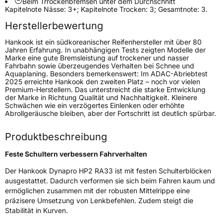
Beim Trrockenbremsen unter dem Durchschnitt
Kapitelnote Nässe: 3+; Kapitelnote Trocken: 3; Gesamtnote: 3.
Fahrzeugart
PKW & SUV
Herstellerbewertung
Weitere Eigenschaften
Hankook ist ein südkoreanischer Reifenhersteller mit über 80
Jahren Erfahrung. In unabhängigen Tests zeigten Modelle der
Marke eine gute Bremsleistung auf trockener und nasser
Schlauchtyp
TL
Fahrbahn sowie überzeugendes Verhalten bei Schnee und
Aquaplaning. Besonders bemerkenswert: Im ADAC-Abriebtest
2025 erreichte Hankook den zweiten Platz – noch vor vielen
Zustand
Neureifen
Premium-Herstellern. Das unterstreicht die starke Entwicklung
der Marke in Richtung Qualität und Nachhaltigkeit. Kleinere
Schwächen wie ein verzögertes Einlenken oder erhöhte
M+S
Ja
Abrollgeräusche bleiben, aber der Fortschritt ist deutlich spürbar.
EU Label
Produktbeschreibung
Effizienz
C
Feste Schultern verbessern Fahrverhalten
Nasshaftung
C
Der Hankook Dynapro HP2 RA33 ist mit festen Schulterblöcken
ausgestattet. Dadurch verformen sie sich beim Fahren kaum und
ermöglichen zusammen mit der robusten Mittelrippe eine
Rollgeräusch (Klasse)
B
präzisere Umsetzung von Lenkbefehlen. Zudem steigt die
Stabilität in Kurven.
Rollgeräusch (dB)
71