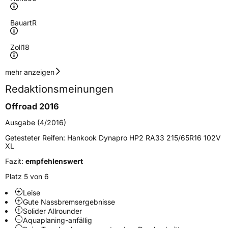
Bauart
R
Zoll
18
Geschwindigkeitsindex
H
mehr anzeigen
Redaktionsmeinungen
Höchstgeschwindigkeit
210 km/h
Offroad 2016
Lastindex
108
Ausgabe (4/2016)
Höchstlast
1000 kg
Getesteter Reifen:
Hankook Dynapro HP2 RA33 215/65R16 102V
XL
Gewicht (in kg)
15,72 kg
Fazit:
empfehlenswert
Generelle Merkmale
Platz 5 von 6
Fahrzeugtyp
SUV
Leise
Gute Nassbremsergebnisse
Verwendung
Sommerreifen
Solider Allrounder
Aquaplaning-anfällig
Modellname
Dynapro HP2 RA33