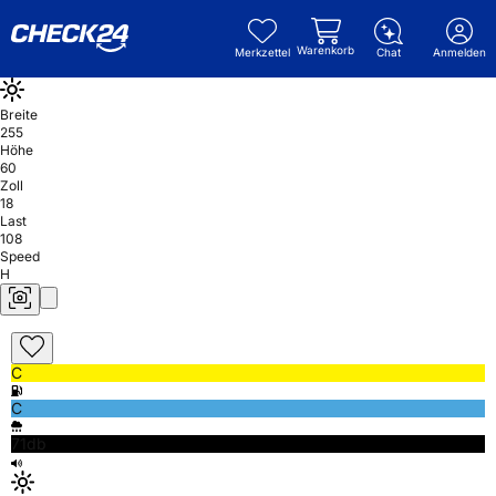
Warenkorb
Merkzettel
Chat
Anmelden
Breite
255
Höhe
60
Zoll
18
Last
108
Speed
H
C
C
71db