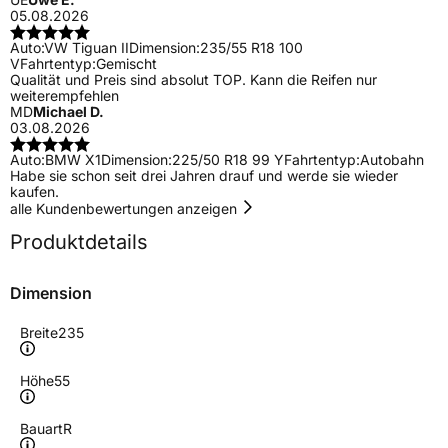
05.08.2026
Auto:
VW Tiguan II
Dimension:
235/55 R18 100
V
Fahrtentyp:
Gemischt
Qualität und Preis sind absolut TOP. Kann die Reifen nur
weiterempfehlen
MD
Michael D.
03.08.2026
Auto:
BMW X1
Dimension:
225/50 R18 99 Y
Fahrtentyp:
Autobahn
Habe sie schon seit drei Jahren drauf und werde sie wieder
kaufen.
alle Kundenbewertungen anzeigen
Produktdetails
Dimension
Breite
235
Höhe
55
Bauart
R