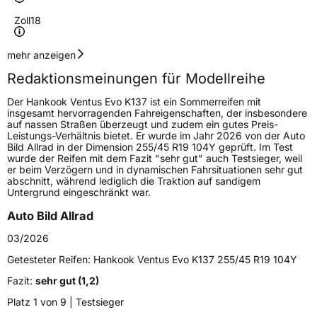
Zoll
18
Geschwindigkeitsindex
V
mehr anzeigen
Redaktionsmeinungen für Modellreihe
Lastindex
100
Der Hankook Ventus Evo K137 ist ein Sommerreifen mit
insgesamt hervorragenden Fahreigenschaften, der insbesondere
Höchstlast
800 kg
auf nassen Straßen überzeugt und zudem ein gutes Preis-
Leistungs-Verhältnis bietet. Er wurde im Jahr 2026 von der Auto
Bild Allrad in der Dimension 255/45 R19 104Y geprüft. Im Test
Generelle Merkmale
wurde der Reifen mit dem Fazit "sehr gut" auch Testsieger, weil
er beim Verzögern und in dynamischen Fahrsituationen sehr gut
Fahrzeugtyp
SUV
abschnitt, während lediglich die Traktion auf sandigem
Untergrund eingeschränkt war.
Verwendung
Sommerreifen
Auto Bild Allrad
Modellname
Ventus Evo SUV K137A
03/2026
Fahrzeugart
PKW & SUV
Getesteter Reifen:
Hankook Ventus Evo K137 255/45 R19 104Y
Fazit:
sehr gut (1,2)
Weitere Eigenschaften
Platz 1 von 9 | Testsieger
Schlauchtyp
TL