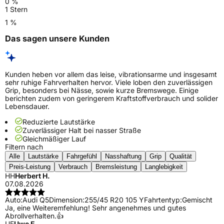
0 %
1 Stern
1 %
Das sagen unsere Kunden
Kunden heben vor allem das leise, vibrationsarme und insgesamt
sehr ruhige Fahrverhalten hervor. Viele loben den zuverlässigen
Grip, besonders bei Nässe, sowie kurze Bremswege. Einige
berichten zudem von geringerem Kraftstoffverbrauch und solider
Lebensdauer.
Reduzierte Lautstärke
Zuverlässiger Halt bei nasser Straße
Gleichmäßiger Lauf
Filtern nach
Alle
Lautstärke
Fahrgefühl
Nasshaftung
Grip
Qualität
Preis-Leistung
Verbrauch
Bremsleistung
Langlebigkeit
HH
Herbert H.
07.08.2026
Auto:
Audi Q5
Dimension:
255/45 R20 105 Y
Fahrtentyp:
Gemischt
Ja, eine Weiteremfehlung! Sehr angenehmes und gutes
Abrollverhalten.👍
UE
Uwe E.