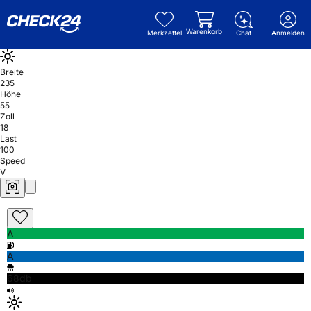
Warenkorb
Merkzettel
Chat
Anmelden
Breite
235
Höhe
55
Zoll
18
Last
100
Speed
V
A
A
68db