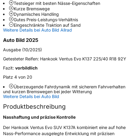
Testsieger mit besten Nässe-Eigenschaften
Kurze Bremswege
Zustand
Neureifen
Dynamisches Handling
Gutes Preis-Leistungs-Verhältnis
Eingeschränkte Traktion auf Sand
Empfohlen für VW
(+)
Weitere Details bei Auto Bild Allrad
Auto Bild 2025
EU Label
Ausgabe (10/2025)
Effizienz
A
Getesteter Reifen:
Hankook Ventus Evo K137 225/40 R18 92Y
Nasshaftung
A
Fazit:
vorbildlich
Platz 4 von 20
Rollgeräusch (Klasse)
A
Überzeugende Fahrdynamik mit sicherem Fahrverhalten
und kurzen Bremswegen bei jeder Witterung
Rollgeräusch (dB)
68
Weitere Details bei Auto Bild
Fahrzeugklasse
C1
Produktbeschreibung
Nasshaftung und präzise Kontrolle
3PMSF / Schneeflockensymbol / Alpine-Symbol
Nein
Der Hankook Ventus Evo SUV K137A kombiniert eine auf hohe
Nass-Performance ausgelegte Entwicklung mit präzisen
EPREL ID
1818565