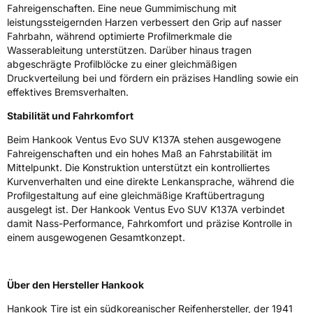
Fahreigenschaften. Eine neue Gummimischung mit
leistungssteigernden Harzen verbessert den Grip auf nasser
Allgemeine Produktsicherheit (GPSR)
Fahrbahn, während optimierte Profilmerkmale die
Wasserableitung unterstützen. Darüber hinaus tragen
Herstellerkontakt
Hankook Tire Europe GmbH, Siemensstr. 14
D-63263 Neu-Isenburg Deutschland,
abgeschrägte Profilblöcke zu einer gleichmäßigen
technik@hankookreifen.de
Druckverteilung bei und fördern ein präzises Handling sowie ein
effektives Bremsverhalten.
Stabilität und Fahrkomfort
Beim Hankook Ventus Evo SUV K137A stehen ausgewogene
Fahreigenschaften und ein hohes Maß an Fahrstabilität im
Mittelpunkt. Die Konstruktion unterstützt ein kontrolliertes
Kurvenverhalten und eine direkte Lenkansprache, während die
Profilgestaltung auf eine gleichmäßige Kraftübertragung
ausgelegt ist. Der Hankook Ventus Evo SUV K137A verbindet
damit Nass-Performance, Fahrkomfort und präzise Kontrolle in
einem ausgewogenen Gesamtkonzept.
Über den Hersteller Hankook
Hankook Tire ist ein südkoreanischer Reifenhersteller, der 1941