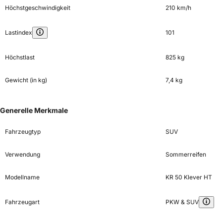
Höchstgeschwindigkeit
210 km/h
Lastindex
101
Höchstlast
825 kg
Gewicht (in kg)
7,4 kg
Generelle Merkmale
Fahrzeugtyp
SUV
Verwendung
Sommerreifen
Modellname
KR 50 Klever HT
Fahrzeugart
PKW & SUV