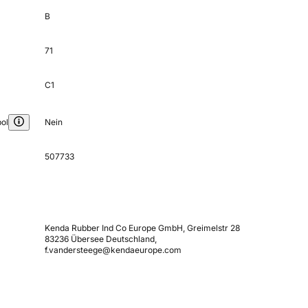
B
71
C1
ol
Nein
507733
Kenda Rubber Ind Co Europe GmbH, Greimelstr 28
83236 Übersee Deutschland,
f.vandersteege@kendaeurope.com