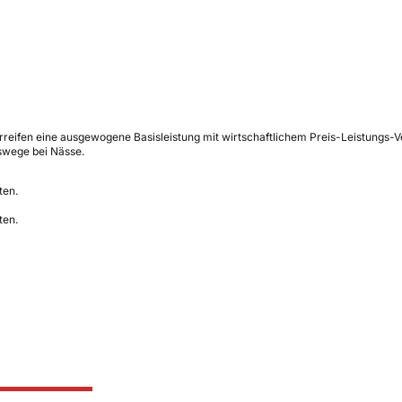
rreifen eine ausgewogene Basisleistung mit wirtschaftlichem Preis-Leistungs
swege bei Nässe.
ten.
ten.