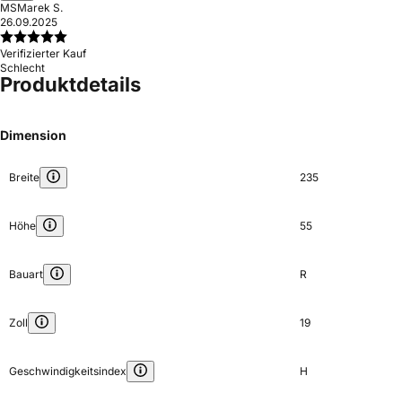
MS
Marek S.
26.09.2025
Verifizierter Kauf
Schlecht
Produktdetails
Dimension
Breite
235
Höhe
55
Bauart
R
Zoll
19
Geschwindigkeitsindex
H