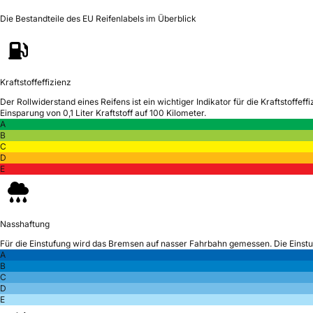
Die Bestandteile des EU Reifenlabels im Überblick
Kraftstoffeffizienz
Der Rollwiderstand eines Reifens ist ein wichtiger Indikator für die Kraftstoffeffi
Einsparung von 0,1 Liter Kraftstoff auf 100 Kilometer.
A
B
C
D
E
Nasshaftung
Für die Einstufung wird das Bremsen auf nasser Fahrbahn gemessen.
Die Einst
A
B
C
D
E