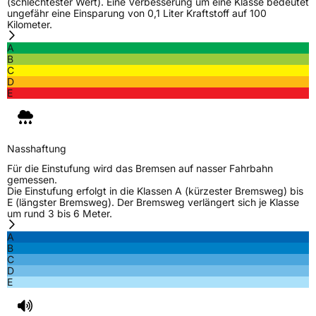
(schlechtester Wert). Eine Verbesserung um eine Klasse bedeutet
ungefähr eine Einsparung von 0,1 Liter Kraftstoff auf 100
Kilometer.
A
B
C
D
E
Nasshaftung
Für die Einstufung wird das Bremsen auf nasser Fahrbahn
gemessen.
Die Einstufung erfolgt in die Klassen A (kürzester Bremsweg) bis
E (längster Bremsweg). Der Bremsweg verlängert sich je Klasse
um rund 3 bis 6 Meter.
A
B
C
D
E