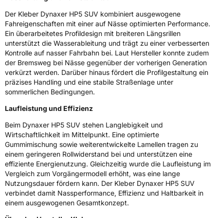
Verstärkt
XL
Der Kleber Dynaxer HP5 SUV kombiniert ausgewogene
Fahreigenschaften mit einer auf Nässe optimierten Performance.
EU Label
Ein überarbeitetes Profildesign mit breiteren Längsrillen
unterstützt die Wasserableitung und trägt zu einer verbesserten
Effizienz
B
Kontrolle auf nasser Fahrbahn bei. Laut Hersteller konnte zudem
der Bremsweg bei Nässe gegenüber der vorherigen Generation
verkürzt werden. Darüber hinaus fördert die Profilgestaltung ein
Nasshaftung
A
präzises Handling und eine stabile Straßenlage unter
sommerlichen Bedingungen.
Rollgeräusch (Klasse)
B
Laufleistung und Effizienz
Rollgeräusch (dB)
73
Beim Dynaxer HP5 SUV stehen Langlebigkeit und
Fahrzeugklasse
C1
Wirtschaftlichkeit im Mittelpunkt. Eine optimierte
Gummimischung sowie weiterentwickelte Lamellen tragen zu
einem geringeren Rollwiderstand bei und unterstützen eine
3PMSF / Schneeflockensymbol / Alpine-Symbol
Nein
effiziente Energienutzung. Gleichzeitig wurde die Laufleistung im
Vergleich zum Vorgängermodell erhöht, was eine lange
Eisgrip
Nein
Nutzungsdauer fördern kann. Der Kleber Dynaxer HP5 SUV
verbindet damit Nassperformance, Effizienz und Haltbarkeit in
EPREL ID
2464010
einem ausgewogenen Gesamtkonzept.
Allgemeine Produktsicherheit (GPSR)