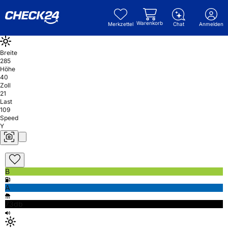
Warenkorb
Merkzettel
Chat
Anmelden
Breite
285
Höhe
40
Zoll
21
Last
109
Speed
Y
B
A
73db