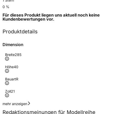
1 Stern
0 %
Für dieses Produkt liegen uns aktuell noch keine
Kundenbewertungen
vor.
Produktdetails
Dimension
Breite
285
Höhe
40
Bauart
R
Zoll
21
Geschwindigkeitsindex
Y
mehr anzeigen
Redaktionsmeinungen für Modellreihe