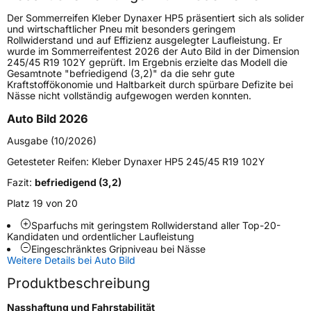
Höchstgeschwindigkeit
300 km/h
Der Sommerreifen Kleber Dynaxer HP5 präsentiert sich als solider
Lastindex
109
und wirtschaftlicher Pneu mit besonders geringem
Rollwiderstand und auf Effizienz ausgelegter Laufleistung. Er
wurde im Sommerreifentest 2026 der Auto Bild in der Dimension
Höchstlast
1030 kg
245/45 R19 102Y geprüft. Im Ergebnis erzielte das Modell die
Gesamtnote "befriedigend (3,2)" da die sehr gute
Kraftstoffökonomie und Haltbarkeit durch spürbare Defizite bei
Generelle Merkmale
Nässe nicht vollständig aufgewogen werden konnten.
Fahrzeugtyp
SUV
Auto Bild 2026
Verwendung
Sommerreifen
Ausgabe (10/2026)
Modellname
Dynaxer HP5 SUV
Getesteter Reifen:
Kleber Dynaxer HP5 245/45 R19 102Y
Fahrzeugart
PKW & SUV
Fazit:
befriedigend (3,2)
Platz 19 von 20
Weitere Eigenschaften
Sparfuchs mit geringstem Rollwiderstand aller Top-20-
Kandidaten und ordentlicher Laufleistung
Schlauchtyp
TL
Eingeschränktes Gripniveau bei Nässe
Weitere Details bei Auto Bild
Zustand
Neureifen
Produktbeschreibung
Nasshaftung und Fahrstabilität