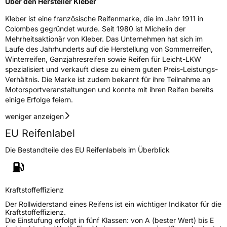
Über den Hersteller Kleber
Herstellerkontakt
MANUFACTURE FRANCAISE DES
Kleber ist eine französische Reifenmarke, die im Jahr 1911 in
PNEUMATIQUES MICHELIN, place des
Colombes gegründet wurde. Seit 1980 ist Michelin der
Carmes-Déchaux 23 63000 Clermont-
Mehrheitsaktionär von Kleber. Das Unternehmen hat sich im
Ferrand Frankreich, contact@tc.michelin.eu
Laufe des Jahrhunderts auf die Herstellung von Sommerreifen,
Winterreifen, Ganzjahresreifen sowie Reifen für Leicht-LKW
spezialisiert und verkauft diese zu einem guten Preis-Leistungs-
Verhältnis. Die Marke ist zudem bekannt für ihre Teilnahme an
Motorsportveranstaltungen und konnte mit ihren Reifen bereits
einige Erfolge feiern.
weniger anzeigen
EU Reifenlabel
Die Bestandteile des EU Reifenlabels im Überblick
Kraftstoffeffizienz
Der Rollwiderstand eines Reifens ist ein wichtiger Indikator für die
Kraftstoffeffizienz.
Die Einstufung erfolgt in fünf Klassen: von A (bester Wert) bis E