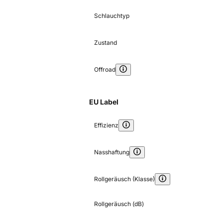
Schlauchtyp
Zustand
Offroad
EU Label
Effizienz
Nasshaftung
Rollgeräusch (Klasse)
Rollgeräusch (dB)