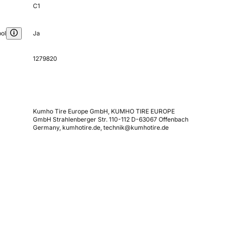
C1
ol
Ja
1279820
Kumho Tire Europe GmbH, KUMHO TIRE EUROPE
GmbH Strahlenberger Str. 110-112 D-63067 Offenbach
Germany, kumhotire.de, technik@kumhotire.de