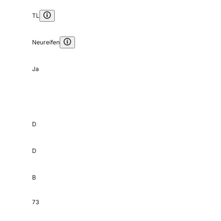
TL
Neureifen
Ja
D
D
B
73