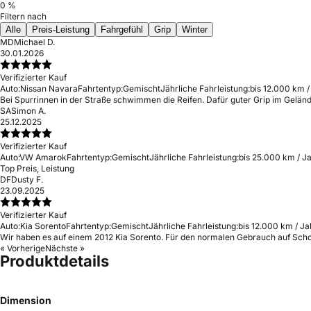
0 %
Filtern nach
Alle
Preis-Leistung
Fahrgefühl
Grip
Winter
MD
Michael D.
30.01.2026
Verifizierter Kauf
Auto:
Nissan Navara
Fahrtentyp:
Gemischt
Jährliche Fahrleistung:
bis 12.000 km /
Bei Spurrinnen in der Straße schwimmen die Reifen. Dafür guter Grip im Gelän
SA
Simon A.
25.12.2025
Verifizierter Kauf
Auto:
VW Amarok
Fahrtentyp:
Gemischt
Jährliche Fahrleistung:
bis 25.000 km / J
Top Preis, Leistung
DF
Dusty F.
23.09.2025
Verifizierter Kauf
Auto:
Kia Sorento
Fahrtentyp:
Gemischt
Jährliche Fahrleistung:
bis 12.000 km / Ja
Wir haben es auf einem 2012 Kia Sorento. Für den normalen Gebrauch auf Schotte
« Vorherige
Nächste »
Produktdetails
Dimension