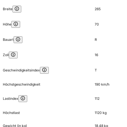
Breite
265
Höhe
70
Bauart
R
Zoll
16
Geschwindigkeitsindex
T
Höchstgeschwindigkeit
190 km/h
Lastindex
112
Höchstlast
1120 kg
Gewicht (in kg)
18,48 kg