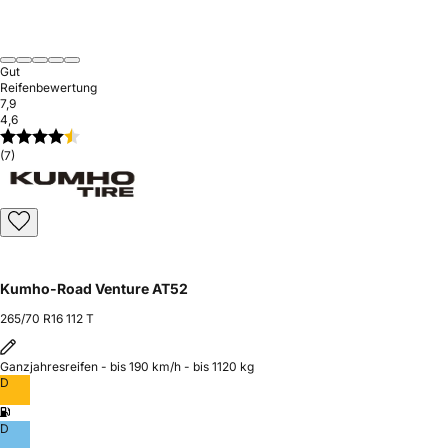
Gut
Reifenbewertung
7,9
4,6
(7)
Kumho-Road Venture AT52
265/70 R16 112 T
Ganzjahresreifen - bis 190 km/h - bis 1120 kg
D
D