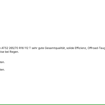
AT52 265/70 R16 112 T sehr gute Gesamtqualität, solide Effizienz, Offroad-Taug
ise bei Regen.
ten.
ten.