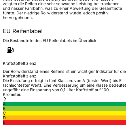
Fahrzeugtyp
SUV
zeigten die Reifen eine sehr schwache Leistung bei trockener
und nasser Fahrbahn, was zu einer Abwertung der Gesamtnote
Verwendung
Sommerreifen
führte. Der niedrige Rollwiderstand wurde jedoch positiv
hervorgehoben.
Modellname
RapidDragon SUV
Fahrzeugart
PKW & SUV
EU Reifenlabel
Die Bestandteile des EU Reifenlabels im Überblick
Weitere Eigenschaften
Schlauchtyp
TL
Kraftstoffeffizienz
Zustand
Neureifen
Der Rollwiderstand eines Reifens ist ein wichtiger Indikator für die
Kraftstoffeffizienz.
Die Einstufung erfolgt in fünf Klassen: von A (bester Wert) bis E
(schlechtester Wert). Eine Verbesserung um eine Klasse bedeutet
EU Label
ungefähr eine Einsparung von 0,1 Liter Kraftstoff auf 100
Kilometer.
Effizienz
B
A
B
C
Nasshaftung
B
D
E
Rollgeräusch (Klasse)
B