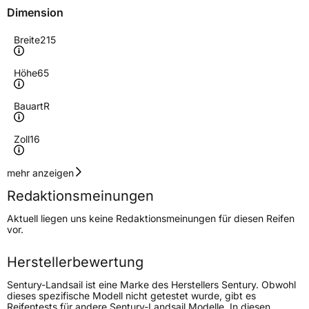
Dimension
Breite
215
Höhe
65
Bauart
R
Zoll
16
Geschwindigkeitsindex
H
mehr anzeigen
Redaktionsmeinungen
Höchstgeschwindigkeit
210 km/h
Aktuell liegen uns keine Redaktionsmeinungen für diesen Reifen
Lastindex
98
vor.
Höchstlast
750 kg
Herstellerbewertung
Sentury-Landsail ist eine Marke des Herstellers Sentury. Obwohl
Generelle Merkmale
dieses spezifische Modell nicht getestet wurde, gibt es
Reifentests für andere Sentury-Landsail Modelle. In diesen