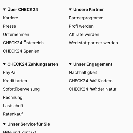
Über CHECK24
Unsere Partner
Karriere
Partnerprogramm
Presse
Profi werden
Unternehmen
Affiliate werden
CHECK24 Österreich
Werkstattpartner werden
CHECK24 Spanien
CHECK24 Zahlungsarten
Unser Engagement
PayPal
Nachhaltigkeit
Kreditkarten
CHECK24
hilft
Kindern
Sofortüberweisung
CHECK24
hilft
der Natur
Rechnung
Lastschrift
Ratenkauf
Unser Service für Sie
Hilfe und Kontakt