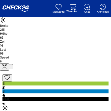
Warenkorb
Merkzettel
Chat
Anmelden
Breite
215
Höhe
65
Zoll
16
Last
98
Speed
H
B
B
71db