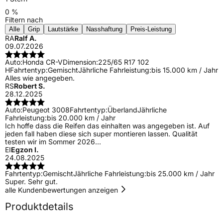
0 %
Filtern nach
Alle
Grip
Lautstärke
Nasshaftung
Preis-Leistung
RA
Ralf A.
09.07.2026
Auto:
Honda CR-V
Dimension:
225/65 R17 102
H
Fahrtentyp:
Gemischt
Jährliche Fahrleistung:
bis 15.000 km / Jahr
Alles wie angegeben.
RS
Robert S.
28.12.2025
Auto:
Peugeot 3008
Fahrtentyp:
Überland
Jährliche
Fahrleistung:
bis 20.000 km / Jahr
Ich hoffe dass die Reifen das einhalten was angegeben ist. Auf
jeden fall haben diese sich super montieren lassen. Qualität
testen wir im Sommer 2026...
EI
Egzon I.
24.08.2025
Fahrtentyp:
Gemischt
Jährliche Fahrleistung:
bis 25.000 km / Jahr
Super. Sehr gut.
alle Kundenbewertungen anzeigen
Produktdetails