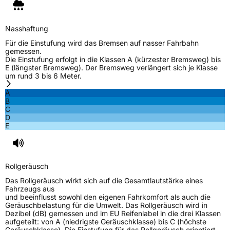
Rollgeräusch (dB)
71
Nasshaftung
Fahrzeugklasse
C1
Für die Einstufung wird das Bremsen auf nasser Fahrbahn
gemessen.
Die Einstufung erfolgt in die Klassen A (kürzester Bremsweg) bis
3PMSF / Schneeflockensymbol / Alpine-Symbol
Nein
E (längster Bremsweg). Der Bremsweg verlängert sich je Klasse
um rund 3 bis 6 Meter.
EPREL ID
1853246
A
B
Allgemeine Produktsicherheit (GPSR)
C
D
E
Herstellerkontakt
SENTURY TIRE SL, Paseo Castellana 90
28046 Madrid Spanien,
hellen.yang@senturytire.com
Rollgeräusch
Das Rollgeräusch wirkt sich auf die Gesamtlautstärke eines
Fahrzeugs aus
und beeinflusst sowohl den eigenen Fahrkomfort als auch die
Geräuschbelastung für die Umwelt. Das Rollgeräusch wird in
Dezibel (dB) gemessen und im EU Reifenlabel in die drei Klassen
aufgeteilt: von A (niedrigste Geräuschklasse) bis C (höchste
Geräuschklasse). Die Einstufung für das Rollgeräusch orientiert