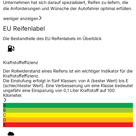
Unternehmen hat sich darauf spezialisiert, Reifen zu liefern, die
die Anforderungen und Wünsche der Autofahrer optimal erfüllen.
Zustand
Neureifen
weniger anzeigen
Verstärkt
XL
EU Reifenlabel
Die Bestandteile des EU Reifenlabels im Überblick
EU Label
Effizienz
D
Kraftstoffeffizienz
Nasshaftung
C
Der Rollwiderstand eines Reifens ist ein wichtiger Indikator für die
Kraftstoffeffizienz.
Die Einstufung erfolgt in fünf Klassen: von A (bester Wert) bis E
Rollgeräusch (Klasse)
B
(schlechtester Wert). Eine Verbesserung um eine Klasse bedeutet
ungefähr eine Einsparung von 0,1 Liter Kraftstoff auf 100
Kilometer.
Rollgeräusch (dB)
72
A
Fahrzeugklasse
C1
B
C
D
3PMSF / Schneeflockensymbol / Alpine-Symbol
Nein
E