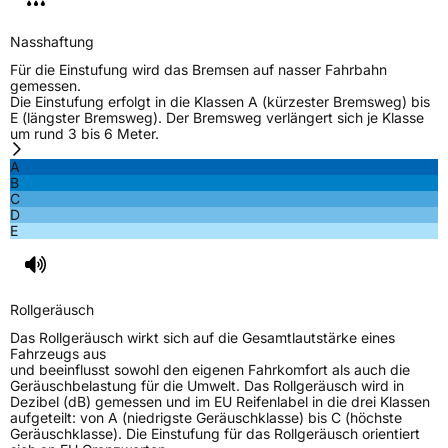
Eisgrip
Nein
EPREL ID
437803
Nasshaftung
Für die Einstufung wird das Bremsen auf nasser Fahrbahn
Allgemeine Produktsicherheit (GPSR)
gemessen.
Die Einstufung erfolgt in die Klassen A (kürzester Bremsweg) bis
Herstellerkontakt
Linglong Germany GmbH, Bahnhofstraße 8
E (längster Bremsweg). Der Bremsweg verlängert sich je Klasse
30159 Hannover Deutschland,
um rund 3 bis 6 Meter.
LLG_info@linglong.cn
A
B
C
D
E
Rollgeräusch
Das Rollgeräusch wirkt sich auf die Gesamtlautstärke eines
Fahrzeugs aus
und beeinflusst sowohl den eigenen Fahrkomfort als auch die
Geräuschbelastung für die Umwelt. Das Rollgeräusch wird in
Dezibel (dB) gemessen und im EU Reifenlabel in die drei Klassen
aufgeteilt: von A (niedrigste Geräuschklasse) bis C (höchste
Geräuschklasse). Die Einstufung für das Rollgeräusch orientiert