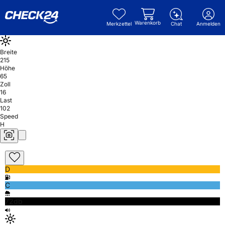
Warenkorb
Merkzettel
Chat
Anmelden
Breite
215
Höhe
65
Zoll
16
Last
102
Speed
H
D
C
72db