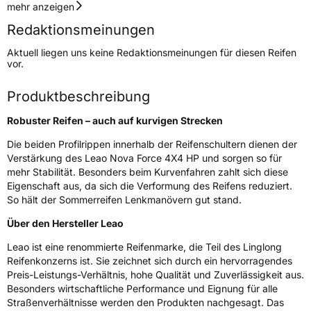
Geschwindigkeitsindex
H
mehr anzeigen
Redaktionsmeinungen
Höchstgeschwindigkeit
210 km/h
Aktuell liegen uns keine Redaktionsmeinungen für diesen Reifen
Lastindex
102
vor.
Höchstlast
850 kg
Produktbeschreibung
Gewicht (in kg)
12 kg
Robuster Reifen – auch auf kurvigen Strecken
Generelle Merkmale
Die beiden Profilrippen innerhalb der Reifenschultern dienen der
Verstärkung des Leao Nova Force 4X4 HP und sorgen so für
Fahrzeugtyp
SUV
mehr Stabilität. Besonders beim Kurvenfahren zahlt sich diese
Eigenschaft aus, da sich die Verformung des Reifens reduziert.
Verwendung
Sommerreifen
So hält der Sommerreifen Lenkmanövern gut stand.
Modellname
Nova Force 4X4 HP
Über den Hersteller Leao
Fahrzeugart
PKW & SUV
Leao ist eine renommierte Reifenmarke, die Teil des Linglong
Reifenkonzerns ist. Sie zeichnet sich durch ein hervorragendes
Weitere Eigenschaften
Preis-Leistungs-Verhältnis, hohe Qualität und Zuverlässigkeit aus.
Besonders wirtschaftliche Performance und Eignung für alle
Schlauchtyp
TL
Straßenverhältnisse werden den Produkten nachgesagt. Das