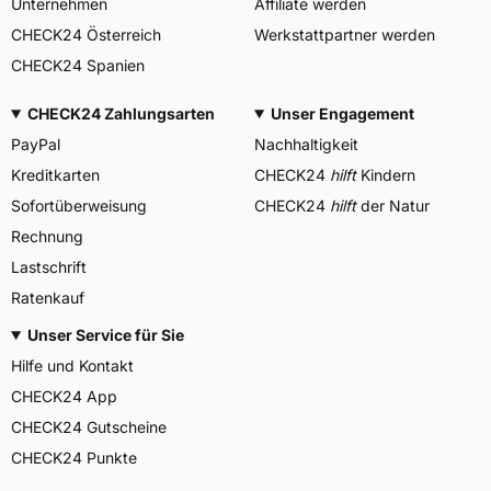
Unternehmen
Affiliate werden
CHECK24 Österreich
Werkstattpartner werden
CHECK24 Spanien
CHECK24 Zahlungsarten
Unser Engagement
PayPal
Nachhaltigkeit
Kreditkarten
CHECK24
hilft
Kindern
Sofortüberweisung
CHECK24
hilft
der Natur
Rechnung
Lastschrift
Ratenkauf
Unser Service für Sie
Hilfe und Kontakt
CHECK24 App
CHECK24 Gutscheine
CHECK24 Punkte