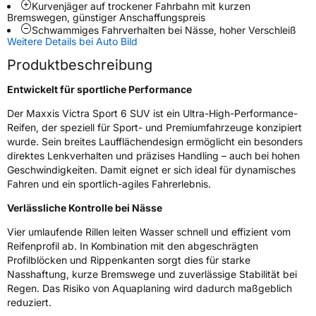
Kurvenjäger auf trockener Fahrbahn mit kurzen
Bremswegen, günstiger Anschaffungspreis
Zustand
Neureifen
Schwammiges Fahrverhalten bei Nässe, hoher Verschleiß
Weitere Details bei Auto Bild
Produktbeschreibung
Verstärkt
XL
Entwickelt für sportliche Performance
Felgenschutz
MFS
Der Maxxis Victra Sport 6 SUV ist ein Ultra-High-Performance-
Reifen, der speziell für Sport- und Premiumfahrzeuge konzipiert
EU Label
wurde. Sein breites Laufflächendesign ermöglicht ein besonders
direktes Lenkverhalten und präzises Handling – auch bei hohen
Effizienz
C
Geschwindigkeiten. Damit eignet er sich ideal für dynamisches
Fahren und ein sportlich-agiles Fahrerlebnis.
Nasshaftung
A
Verlässliche Kontrolle bei Nässe
Vier umlaufende Rillen leiten Wasser schnell und effizient vom
Rollgeräusch (Klasse)
B
Reifenprofil ab. In Kombination mit den abgeschrägten
Profilblöcken und Rippenkanten sorgt dies für starke
Rollgeräusch (dB)
72
Nasshaftung, kurze Bremswege und zuverlässige Stabilität bei
Regen. Das Risiko von Aquaplaning wird dadurch maßgeblich
Fahrzeugklasse
C1
reduziert.