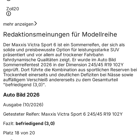
Zoll
20
Geschwindigkeitsindex
V
mehr anzeigen
Redaktionsmeinungen für Modellreihe
Lastindex
104
Der Maxxis Victra Sport 6 ist ein Sommerreifen, der sich als
solide und preisbewusste Option für leistungsstarke SUV
Höchstlast
900 kg
präsentiert und vor allem auf trockener Fahrbahn
fahrdynamische Qualitäten zeigt. Er wurde im Auto Bild
Sommerreifentest 2026 in der Dimension 245/45 R19 102Y
Generelle Merkmale
geprüft. Dort führte die Kombination aus sportlichen Reserven bei
Trockenheit einerseits und deutlichen Defiziten bei Nässe sowie
Fahrzeugtyp
SUV
auffälligem Verschleiß andererseits zu dem Gesamturteil
"befriedigend (3,0)".
Verwendung
Sommerreifen
Auto Bild 2026
Modellname
Victra Sport 6 SUV
Ausgabe (10/2026)
Fahrzeugart
PKW & SUV
Getesteter Reifen:
Maxxis Victra Sport 6 245/45 R19 102Y
Fazit:
befriedigend (3,0)
Weitere Eigenschaften
Platz 18 von 20
Schlauchtyp
TL