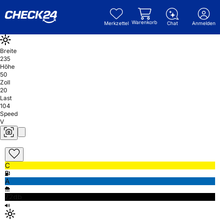
Warenkorb
Merkzettel
Chat
Anmelden
Breite
235
Höhe
50
Zoll
20
Last
104
Speed
V
C
A
72db