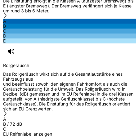
Die Einstufung erfolgt in die Klassen A (kürzester Bremsweg) bis
E (längster Bremsweg). Der Bremsweg verlängert sich je Klasse
um rund 3 bis 6 Meter.
A
B
C
D
E
Rollgeräusch
Das Rollgeräusch wirkt sich auf die Gesamtlautstärke eines
Fahrzeugs aus
und beeinflusst sowohl den eigenen Fahrkomfort als auch die
Geräuschbelastung für die Umwelt. Das Rollgeräusch wird in
Dezibel (dB) gemessen und im EU Reifenlabel in die drei Klassen
aufgeteilt: von A (niedrigste Geräuschklasse) bis C (höchste
Geräuschklasse). Die Einstufung für das Rollgeräusch orientiert
sich an EU Grenzwerten.
A
B
/
72
dB
C
EU Reifenlabel anzeigen