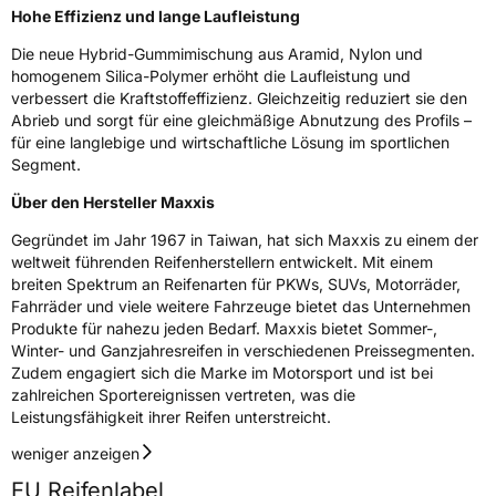
3PMSF / Schneeflockensymbol / Alpine-Symbol
Nein
Hohe Effizienz und lange Laufleistung
Die neue Hybrid-Gummimischung aus Aramid, Nylon und
EPREL ID
2187824
homogenem Silica-Polymer erhöht die Laufleistung und
verbessert die Kraftstoffeffizienz. Gleichzeitig reduziert sie den
Allgemeine Produktsicherheit (GPSR)
Abrieb und sorgt für eine gleichmäßige Abnutzung des Profils –
für eine langlebige und wirtschaftliche Lösung im sportlichen
Herstellerkontakt
Maxxis Tech Center Europe B.V.,
Segment.
Neutronenlaan 7 5405NG Uden Noord
Brabant Niederlande,
Über den Hersteller Maxxis
regulation@maxxistce.nl
Gegründet im Jahr 1967 in Taiwan, hat sich Maxxis zu einem der
weltweit führenden Reifenherstellern entwickelt. Mit einem
breiten Spektrum an Reifenarten für PKWs, SUVs, Motorräder,
Fahrräder und viele weitere Fahrzeuge bietet das Unternehmen
Produkte für nahezu jeden Bedarf. Maxxis bietet Sommer-,
Winter- und Ganzjahresreifen in verschiedenen Preissegmenten.
Zudem engagiert sich die Marke im Motorsport und ist bei
zahlreichen Sportereignissen vertreten, was die
Leistungsfähigkeit ihrer Reifen unterstreicht.
weniger anzeigen
EU Reifenlabel