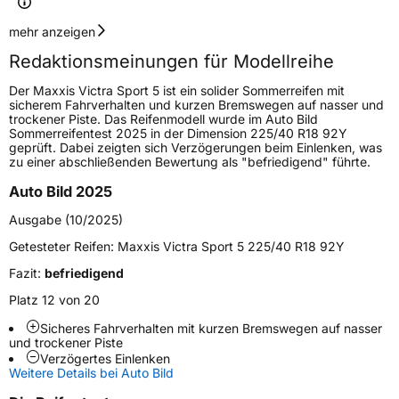
Geschwindigkeitsindex
W
mehr anzeigen
Redaktionsmeinungen für Modellreihe
Höchstgeschwindigkeit
270 km/h
Der Maxxis Victra Sport 5 ist ein solider Sommerreifen mit
Lastindex
110
sicherem Fahrverhalten und kurzen Bremswegen auf nasser und
trockener Piste. Das Reifenmodell wurde im Auto Bild
Sommerreifentest 2025 in der Dimension 225/40 R18 92Y
Höchstlast
1060 kg
geprüft. Dabei zeigten sich Verzögerungen beim Einlenken, was
zu einer abschließenden Bewertung als "befriedigend" führte.
Generelle Merkmale
Auto Bild 2025
Fahrzeugtyp
SUV
Ausgabe (10/2025)
Verwendung
Sommerreifen
Getesteter Reifen:
Maxxis Victra Sport 5 225/40 R18 92Y
Modellname
Victra Sport 5 SUV
Fazit:
befriedigend
Fahrzeugart
PKW & SUV
Platz 12 von 20
Sicheres Fahrverhalten mit kurzen Bremswegen auf nasser
und trockener Piste
Weitere Eigenschaften
Verzögertes Einlenken
Weitere Details bei Auto Bild
Schlauchtyp
TL