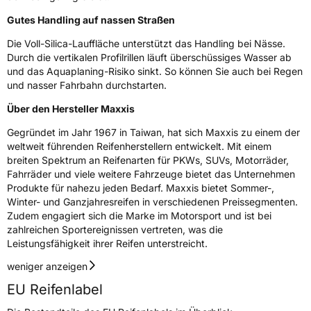
Gutes Handling auf nassen Straßen
3PMSF / Schneeflockensymbol / Alpine-Symbol
Nein
Die Voll-Silica-Lauffläche unterstützt das Handling bei Nässe.
EPREL ID
422388
Durch die vertikalen Profilrillen läuft überschüssiges Wasser ab
und das Aquaplaning-Risiko sinkt. So können Sie auch bei Regen
Allgemeine Produktsicherheit (GPSR)
und nasser Fahrbahn durchstarten.
Über den Hersteller Maxxis
Herstellerkontakt
Maxxis Tech Center Europe B.V.,
Neutronenlaan 7 5405NG Uden Noord
Gegründet im Jahr 1967 in Taiwan, hat sich Maxxis zu einem der
Brabant Niederlande,
regulation@maxxistce.nl
weltweit führenden Reifenherstellern entwickelt. Mit einem
breiten Spektrum an Reifenarten für PKWs, SUVs, Motorräder,
Fahrräder und viele weitere Fahrzeuge bietet das Unternehmen
Produkte für nahezu jeden Bedarf. Maxxis bietet Sommer-,
Winter- und Ganzjahresreifen in verschiedenen Preissegmenten.
Zudem engagiert sich die Marke im Motorsport und ist bei
zahlreichen Sportereignissen vertreten, was die
Leistungsfähigkeit ihrer Reifen unterstreicht.
weniger anzeigen
EU Reifenlabel