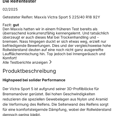
Die Reifentester
Zustand
Neureifen
02/2025
Getesteter Reifen:
Maxxis Victra Sport 5 225/40 R18 92Y
M+S
Ja
Fazit:
gut
Verstärkt
XL
Den Maxxis hatten wir in einem früheren Test bereits als
überraschend konkurrenzfähig kennengelernt. Und tatsächlich
überzeugt er auch dieses Mal bei Trockenhandling und -
Felgenschutz
MFS
bremsen. Nass hingegen duckt er sich etwas weg, erzielt nur
befriedigende Bewertungen. Dies und der vergleichsweise hohe
Rollwiderstand deuten auf eine noch nicht ganz ausgereifte
Laufflächenmischung hin. Top jedoch bei Innengeräusch und
EU Label
Komfort!
Alle Testberichte anzeigen
Effizienz
C
Produktbeschreibung
Nasshaftung
A
Highspeed bei solider Performance
Der Victra Sport 5 ist aufgrund seiner 3D-Profilblöcke für
Rollgeräusch (Klasse)
B
Bremsmanöver gerüstet. Bei hohen Geschwindigkeiten
reduzieren die speziellen Gewebelagen aus Nylon und Aramid
Rollgeräusch (dB)
74
die Verformung des Reifens. Die Seitenwand des Reifens sorgt
für eine komfortsteigernde Dämpfung, wobei der Rollwiderstand
Fahrzeugklasse
C1
dennoch gering bleibt.