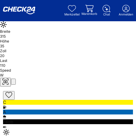
Warenkorb
Merkzettel
Chat
Anmelden
Breite
315
Höhe
35
Zoll
20
Last
110
Speed
W
C
A
74db