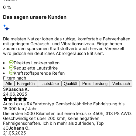
0 %
Das sagen unsere Kunden
Die meisten Nutzer loben das ruhige, komfortable Fahrverhalten
mit geringem Geräusch- und Vibrationsniveau. Einige heben
zudem den sparsamen Kraftstoffverbrauch hervor. Vereinzelt
wird jedoch ein deutliches Abrollgeräusch kritisiert.
Direktes Lenkverhalten
Reduzierte Lautstärke
Kraftstoffsparende Reifen
Filtern nach
Alle
Fahrgefühl
Lautstärke
Qualität
Preis-Leistung
Verbrauch
SK
Sascha K.
24.06.2025
Auto:
Lexus RX
Fahrtentyp:
Gemischt
Jährliche Fahrleistung:
bis
15.000 km / Jahr
Die ersten 5000 Kilometer, auf einen lexus rx 450h, 313 PS AWD.
Geschwindigkeit über 200 kmh, keine negativen
Fahreigenschaften. Ich bin mehr als zufrieden, Top
JC
Johann C.
21.05.2025