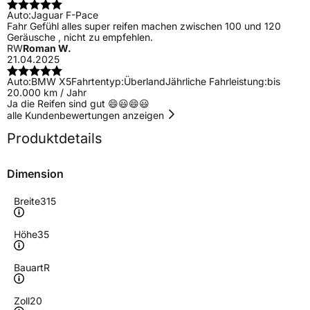
Auto:
Jaguar F-Pace
Fahr Gefühl alles super reifen machen zwischen 100 und 120
Geräusche , nicht zu empfehlen.
RW
Roman W.
21.04.2025
Auto:
BMW X5
Fahrtentyp:
Überland
Jährliche Fahrleistung:
bis
20.000 km / Jahr
Ja die Reifen sind gut 😄😃😄😃
alle Kundenbewertungen anzeigen
Produktdetails
Dimension
Breite
315
Höhe
35
Bauart
R
Zoll
20