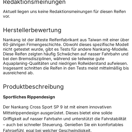
Redaktionsmeinungen
Höchstgeschwindigkeit
270 km/h
Aktuell liegen uns keine Redaktionsmeinungen für diesen Reifen
Lastindex
103
vor.
Höchstlast
875 kg
Herstellerbewertung
Nankang ist der älteste Reifenfabrikant aus Taiwan mit einer über
Generelle Merkmale
60-jährigen Firmengeschichte. Obwohl dieses spezifische Modell
nicht getestet wurde, gibt es Tests für andere Nankang-Modelle.
Fahrzeugtyp
SUV
Diese Reifen zeigten häufig Schwächen auf nasser Fahrbahn und
bei den Bremsdisziplinen, während sie teilweise gute
Verwendung
Sommerreifen
Aquaplaning-Qualitäten und niedrigen Rollwiderstand aufwiesen.
Insgesamt schnitten die Reifen in den Tests meist mittelmäßig bis
Modellname
Cross Sport SP 9
ausreichend ab.
Fahrzeugart
PKW & SUV
Produktbeschreibung
Weitere Eigenschaften
Sportliches Rippendesign
Der Nankang Cross Sport SP 9 ist mit einem innovativen
Schlauchtyp
TL
Mittelrippendesign ausgerüstet. Dieses bietet eine solide
Griffigkeit auf nasser Fahrbahn und unterstützt die Fahrstabilität
Zustand
Neureifen
– auch bei schneller Steuerung. Genießen Sie ein komfortables
Fahrgefühl, egal bei welcher Geschwindigkeit.