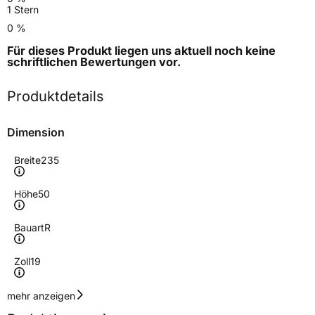
1 Stern
0 %
Für dieses Produkt liegen uns aktuell noch keine
schriftlichen Bewertungen
vor.
Produktdetails
Dimension
Breite
235
Höhe
50
Bauart
R
Zoll
19
Geschwindigkeitsindex
W
mehr anzeigen