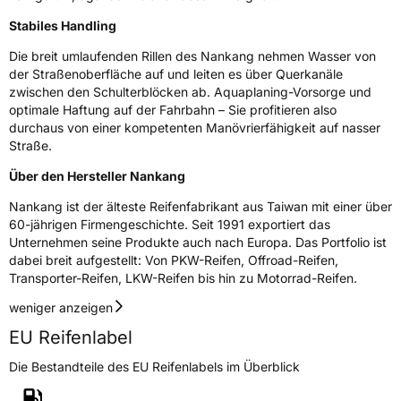
Verstärkt
XL
Stabiles Handling
Die breit umlaufenden Rillen des Nankang nehmen Wasser von
EU Label
der Straßenoberfläche auf und leiten es über Querkanäle
zwischen den Schulterblöcken ab. Aquaplaning-Vorsorge und
Effizienz
C
optimale Haftung auf der Fahrbahn – Sie profitieren also
durchaus von einer kompetenten Manövrierfähigkeit auf nasser
Straße.
Nasshaftung
B
Über den Hersteller Nankang
Rollgeräusch (Klasse)
B
Nankang ist der älteste Reifenfabrikant aus Taiwan mit einer über
60-jährigen Firmengeschichte. Seit 1991 exportiert das
Rollgeräusch (dB)
72
Unternehmen seine Produkte auch nach Europa. Das Portfolio ist
Fahrzeugklasse
C1
dabei breit aufgestellt: Von PKW-Reifen, Offroad-Reifen,
Transporter-Reifen, LKW-Reifen bis hin zu Motorrad-Reifen.
3PMSF / Schneeflockensymbol / Alpine-Symbol
Nein
weniger anzeigen
EU Reifenlabel
Eisgrip
Nein
Die Bestandteile des EU Reifenlabels im Überblick
EPREL ID
438871