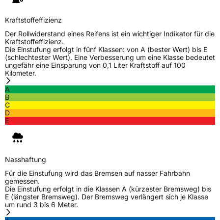
Allgemeine Produktsicherheit (GPSR)
Kraftstoffeffizienz
Herstellerkontakt
Nankang Tire Netherlands B.V.,
PARKSTRAAT 83 2514 JG DEN HAAG
Der Rollwiderstand eines Reifens ist ein wichtiger Indikator für die
Niederlande, shane@nankang.eu
Kraftstoffeffizienz.
Die Einstufung erfolgt in fünf Klassen: von A (bester Wert) bis E
(schlechtester Wert). Eine Verbesserung um eine Klasse bedeutet
ungefähr eine Einsparung von 0,1 Liter Kraftstoff auf 100
Kilometer.
A
B
C
D
E
Nasshaftung
Für die Einstufung wird das Bremsen auf nasser Fahrbahn
gemessen.
Die Einstufung erfolgt in die Klassen A (kürzester Bremsweg) bis
E (längster Bremsweg). Der Bremsweg verlängert sich je Klasse
um rund 3 bis 6 Meter.