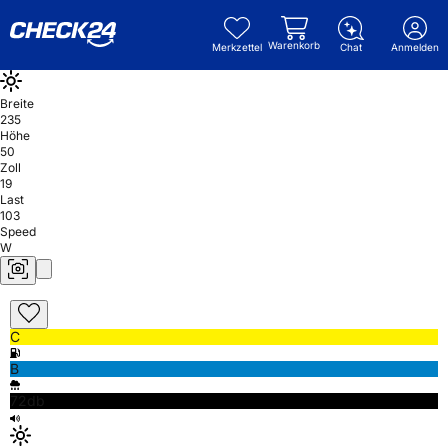
Warenkorb
Merkzettel
Chat
Anmelden
Breite
235
Höhe
50
Zoll
19
Last
103
Speed
W
C
B
72db