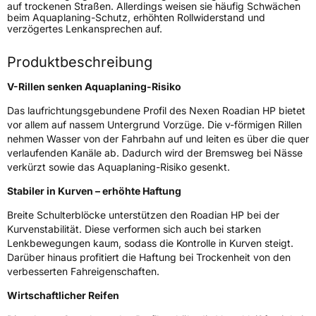
auf trockenen Straßen. Allerdings weisen sie häufig Schwächen
Modellname
Roadian HP
beim Aquaplaning-Schutz, erhöhten Rollwiderstand und
verzögertes Lenkansprechen auf.
Fahrzeugart
PKW & SUV
Produktbeschreibung
Weitere Eigenschaften
V-Rillen senken Aquaplaning-Risiko
Schlauchtyp
TL
Das laufrichtungsgebundene Profil des Nexen Roadian HP bietet
vor allem auf nassem Untergrund Vorzüge. Die v-förmigen Rillen
Zustand
Neureifen
nehmen Wasser von der Fahrbahn auf und leiten es über die quer
verlaufenden Kanäle ab. Dadurch wird der Bremsweg bei Nässe
verkürzt sowie das Aquaplaning-Risiko gesenkt.
Verstärkt
XL
Stabiler in Kurven – erhöhte Haftung
EU Label
Breite Schulterblöcke unterstützen den Roadian HP bei der
Kurvenstabilität. Diese verformen sich auch bei starken
Effizienz
D
Lenkbewegungen kaum, sodass die Kontrolle in Kurven steigt.
Darüber hinaus profitiert die Haftung bei Trockenheit von den
verbesserten Fahreigenschaften.
Nasshaftung
B
Wirtschaftlicher Reifen
Rollgeräusch (Klasse)
B