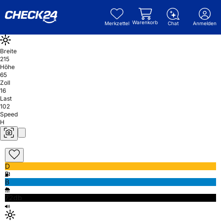
Warenkorb
Merkzettel
Chat
Anmelden
Breite
215
Höhe
65
Zoll
16
Last
102
Speed
H
D
B
72db