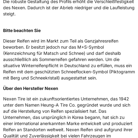
Die robuste Gestaltung des Profils erhöht die Verschleißfestigkeit
des Nexen. Dadurch ist der Abrieb niedriger und die Laufleistung
Rollgeräusch (dB)
72
steigt.
Fahrzeugklasse
C1
Bitte beachten Sie
3PMSF / Schneeflockensymbol / Alpine-Symbol
Nein
Dieser Reifen wird im Markt zum Teil als Ganzjahresreifen
beworben. Er besitzt jedoch nur das M+S-Symbol
EPREL ID
432828
(Kennzeichnung für Matsch und Schnee) und darf deshalb
ausschließlich als Sommerreifen gefahren werden. Um die
Allgemeine Produktsicherheit (GPSR)
situative Winterreifenpflicht in Deutschland zu erfüllen, muss ein
Reifen mit dem geschützten Schneeflocken-Symbol (Piktogramm
Herstellerkontakt
NEXEN TIRE EUROPE s.r.o., Lise-Meitner-
mit Berg und Schneekristall) ausgestattet sein.
Strasse 1 65779 Kelkheim Deutschland,
marketing.nte@nexentire.com
Über den Hersteller Nexen
Nexen Tire ist ein zukunftsorientiertes Unternehmen, das 1942
unter dem Namen Heung-A Tire Co. gegründet wurde und sich
auf die Herstellung von Reifen spezialisiert hat. Das
Unternehmen, das ursprünglich in Korea begann, hat sich zu
einer international anerkannten Marke entwickelt und produziert
Reifen an Standorten weltweit. Nexen Reifen sind aufgrund ihrer
Qualität und Zuverlässigkeit bei vielen Fahrzeugen im