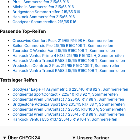
Pirelli Sommerreifen 215/65 R16
Michelin Sommerreifen 215/65 R16
Bridgestone Sommerreifen 215/65 R16
Hankook Sommerreifen 215/65 R16
Goodyear Sommerreifen 215/65 R16
Passende Top-Reifen
Crosswind Comfort Peak 215/65 R16 98 H, Sommerreifen
Sailun Commercio Pro 215/65 R16C 109 T, Sommerreifen
Tourador X Wonder Van 215/65 R16C 109 T, Sommerreifen
Hankook Ventus Prime 4 K135 215/65 R16 102 H, Sommerreifen
Hankook Vantra Transit RA58 215/65 R16C 109 T, Sommerreifen
Vredestein Comtrac 2 Plus 215/65 R16C 109 T, Sommerreifen
Hankook Vantra Transit RA58 215/65 R16C 106 T, Sommerreifen
Testsieger Reifen
Goodyear Eagle F1 Asymmetric 6 225/40 R18 92 Y, Sommerreifen
Continental SportContact 7 225/40 R18 92 Y, Sommerreifen
Continental PremiumContact 7 225/50 R17 98 Y, Sommerreifen
Bridgestone Potenza Sport Evo 205/45 R17 88 Y, Sommerreifen
Continental PremiumContact 7 235/55 R18 100 V, Sommerreifen
Continental PremiumContact 7 235/45 R18 98 Y, Sommerreifen
Hankook Ventus Evo K137 255/45 R19 104 Y, Sommerreifen
Über CHECK24
Unsere Partner