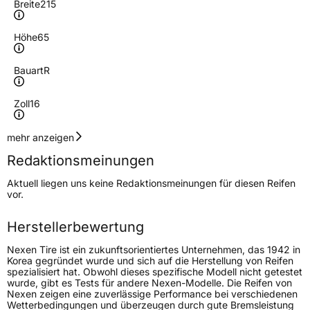
Breite
215
Höhe
65
Bauart
R
Zoll
16
Geschwindigkeitsindex
H
mehr anzeigen
Redaktionsmeinungen
Höchstgeschwindigkeit
210 km/h
Aktuell liegen uns keine Redaktionsmeinungen für diesen Reifen
Lastindex
102
vor.
Höchstlast
850 kg
Herstellerbewertung
Nexen Tire ist ein zukunftsorientiertes Unternehmen, das 1942 in
Generelle Merkmale
Korea gegründet wurde und sich auf die Herstellung von Reifen
spezialisiert hat. Obwohl dieses spezifische Modell nicht getestet
Fahrzeugtyp
SUV
wurde, gibt es Tests für andere Nexen-Modelle. Die Reifen von
Nexen zeigen eine zuverlässige Performance bei verschiedenen
Verwendung
Sommerreifen
Wetterbedingungen und überzeugen durch gute Bremsleistung