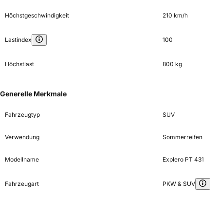
Höchstgeschwindigkeit
210 km/h
Lastindex
100
Höchstlast
800 kg
Generelle Merkmale
Fahrzeugtyp
SUV
Verwendung
Sommerreifen
Modellname
Explero PT 431
Fahrzeugart
PKW & SUV