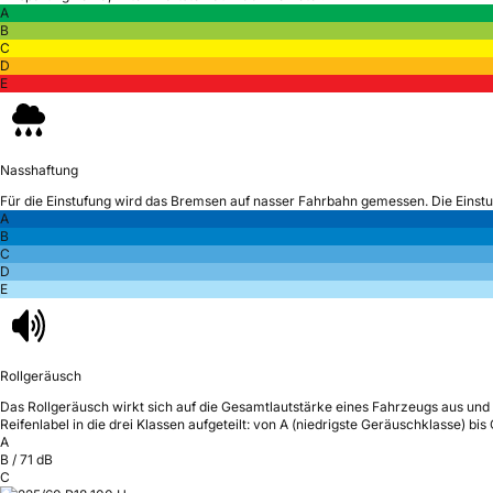
A
B
C
D
E
Nasshaftung
Für die Einstufung wird das Bremsen auf nasser Fahrbahn gemessen.
Die Einst
A
B
C
D
E
Rollgeräusch
Das Rollgeräusch wirkt sich auf die Gesamtlautstärke eines Fahrzeugs aus
und 
Reifenlabel in die drei Klassen aufgeteilt: von A (niedrigste Geräuschklasse) bi
A
B
/
71
dB
C