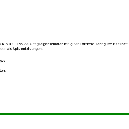
18 100 H solide Alltagseigenschaften mit guter Effizienz, sehr guter Nasshaftu
den als Spitzenleistungen.
ten.
ten.