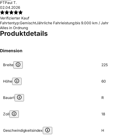
PT
Paul T.
02.04.2026
Verifizierter Kauf
Fahrtentyp:
Gemischt
Jährliche Fahrleistung:
bis 9.000 km / Jahr
Alles in Ordnung
Produktdetails
Dimension
Breite
225
Höhe
60
Bauart
R
Zoll
18
Geschwindigkeitsindex
H