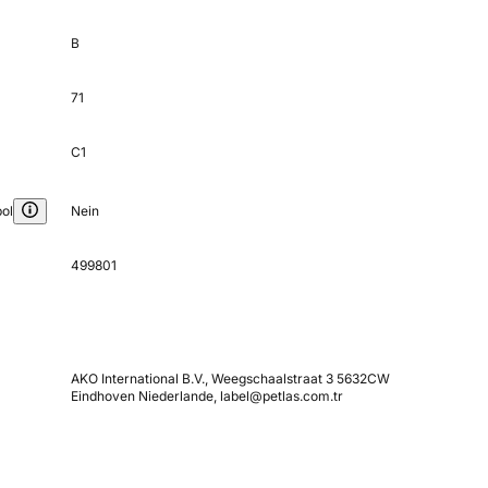
B
71
C1
ol
Nein
499801
AKO International B.V., Weegschaalstraat 3 5632CW
Eindhoven Niederlande, label@petlas.com.tr