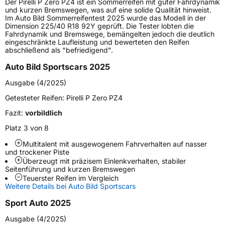
Der Pirelli P Zero PZ4 ist ein Sommerreifen mit guter Fahrdynamik
Lastindex
106
und kurzen Bremswegen, was auf eine solide Qualität hinweist.
Im Auto Bild Sommerreifentest 2025 wurde das Modell in der
Dimension 225/40 R18 92Y geprüft. Die Tester lobten die
Höchstlast
950 kg
Fahrdynamik und Bremswege, bemängelten jedoch die deutlich
eingeschränkte Laufleistung und bewerteten den Reifen
Gewicht (in kg)
14,799 kg
abschließend als "befriedigend".
Auto Bild Sportscars 2025
Generelle Merkmale
Ausgabe (4/2025)
Fahrzeugtyp
SUV
Getesteter Reifen:
Pirelli P Zero PZ4
Verwendung
Sommerreifen
Fazit:
vorbildlich
Modellname
P Zero PZ4
Platz 3 von 8
Fahrzeugart
PKW & SUV
Multitalent mit ausgewogenem Fahrverhalten auf nasser
und trockener Piste
Überzeugt mit präzisem Einlenkverhalten, stabiler
Weitere Eigenschaften
Seitenführung und kurzen Bremswegen
Teuerster Reifen im Vergleich
Schlauchtyp
TL
Weitere Details bei Auto Bild Sportscars
Sport Auto 2025
Zustand
Neureifen
Ausgabe (4/2025)