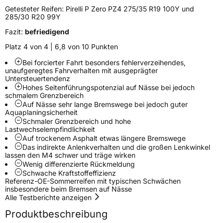
Verstärkt
XL
Getesteter Reifen:
Pirelli P Zero PZ4 275/35 R19 100Y und
285/30 R20 99Y
Felgenschutz
FP
Fazit:
befriedigend
Platz 4 von 4 | 6,8 von 10 Punkten
Empfohlen für Polestar
POL
Bei forcierter Fahrt besonders fehlerverzeihendes,
unaufgeregtes Fahrverhalten mit ausgeprägter
EU Label
Untersteuertendenz
Hohes Seitenführungspotenzial auf Nässe bei jedoch
Effizienz
B
schmalem Grenzbereich
Auf Nässe sehr lange Bremswege bei jedoch guter
Aquaplaningsicherheit
Nasshaftung
A
Schmaler Grenzbereich und hohe
Lastwechselempfindlichkeit
Auf trockenem Asphalt etwas längere Bremswege
Rollgeräusch (Klasse)
A
Das indirekte Anlenkverhalten und die großen Lenkwinkel
lassen den M4 schwer und träge wirken
Wenig differenzierte Rückmeldung
Rollgeräusch (dB)
70
Schwache Kraftstoffeffizienz
Fahrzeugklasse
C1
Referenz-OE-Sommerreifen mit typischen Schwächen
insbesondere beim Bremsen auf Nässe
Alle Testberichte anzeigen
3PMSF / Schneeflockensymbol / Alpine-Symbol
Nein
Produktbeschreibung