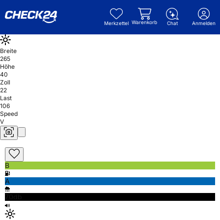
Warenkorb
Merkzettel
Chat
Anmelden
Breite
265
Höhe
40
Zoll
22
Last
106
Speed
V
B
A
70db