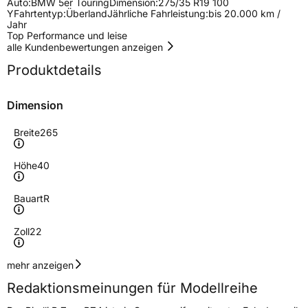
Auto:
BMW 5er Touring
Dimension:
275/35 R19 100
Y
Fahrtentyp:
Überland
Jährliche Fahrleistung:
bis 20.000 km /
Jahr
Top Performance und leise
alle Kundenbewertungen anzeigen
Produktdetails
Dimension
Breite
265
Höhe
40
Bauart
R
Zoll
22
Geschwindigkeitsindex
V
mehr anzeigen
Redaktionsmeinungen für Modellreihe
Höchstgeschwindigkeit
240 km/h