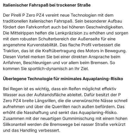
EPREL ID
1949862
Italienischer Fahrspaß bei trockener Straße
Allgemeine Produktsicherheit (GPSR)
Der Pirelli P Zero PZ4 vereint neue Technologien mit dem
traditionellen italienischen Fahrspaß. Sein besonderer Aufbau
fördert den Fahrkomfort auch bei höheren Geschwindigkeiten.
Herstellerkontakt
PIRELLI TYRE SPA, Viale Piero e Alberto
Pirelli 25 20126 Milano Italien,
Die Mittelrippen helfen die Lenkpräzision zu erhöhen und sorgen
www.pirelli.com,
mit dem robusten Schulterbereich der Außenseite für eine
consumer.support@pirelli.com
angenehme Kurvenstabilität. Das flache Profil verbessert die
Traktion, das ist die Kraftübertragung des Motors in Bewegung.
Diesen Vorteil merken Sie bei einer direkten Ansprache beim
Anfahren, Beschleunigen und vor allem beim Bremsen. So
kommen Sie sportlich-dynamisch an Ihr Ziel.
Überlegene Technologie für minimales Aquaplaning-Risiko
Bei Regen ist es wichtig, dass ein Reifen möglichst effektiv
Wasser aus der Aufstandsfläche ableitet. Dafür besitzt der P
Zero PZ4 breite Längsrillen, die die unerwünschte Nässe schnell
aufnehmen und über die Querrillen nach außen befördern. Das
erhöht die Nasshaftung und senkt das Aquaplaning-Risiko.
Zusammen mit der neuartigen Gummimischung mit einem hohen
Silikonanteil werden die Bremswege bei nasser Straße verkürzt
und das Handling verbessert.