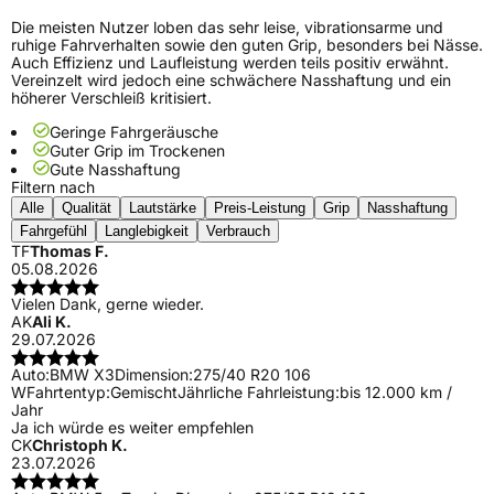
Die meisten Nutzer loben das sehr leise, vibrationsarme und
ruhige Fahrverhalten sowie den guten Grip, besonders bei Nässe.
Auch Effizienz und Laufleistung werden teils positiv erwähnt.
Vereinzelt wird jedoch eine schwächere Nasshaftung und ein
höherer Verschleiß kritisiert.
Geringe Fahrgeräusche
Guter Grip im Trockenen
Gute Nasshaftung
Filtern nach
Alle
Qualität
Lautstärke
Preis-Leistung
Grip
Nasshaftung
Fahrgefühl
Langlebigkeit
Verbrauch
TF
Thomas F.
05.08.2026
Vielen Dank, gerne wieder.
AK
Ali K.
29.07.2026
Auto:
BMW X3
Dimension:
275/40 R20 106
W
Fahrtentyp:
Gemischt
Jährliche Fahrleistung:
bis 12.000 km /
Jahr
Ja ich würde es weiter empfehlen
CK
Christoph K.
23.07.2026