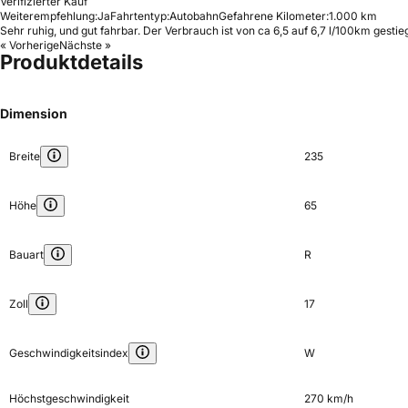
Verifizierter Kauf
Weiterempfehlung:
Ja
Fahrtentyp:
Autobahn
Gefahrene Kilometer:
1.000 km
Sehr ruhig, und gut fahrbar. Der Verbrauch ist von ca 6,5 auf 6,7 l/100km gesti
« Vorherige
Nächste »
Produktdetails
Dimension
Breite
235
Höhe
65
Bauart
R
Zoll
17
Geschwindigkeitsindex
W
Höchstgeschwindigkeit
270 km/h