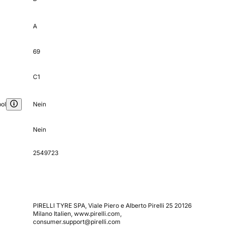
A
69
C1
ol
Nein
Nein
2549723
PIRELLI TYRE SPA, Viale Piero e Alberto Pirelli 25 20126
Milano Italien, www.pirelli.com,
consumer.support@pirelli.com