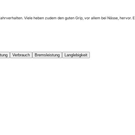
Fahrverhalten. Viele heben zudem den guten Grip, vor allem bei Nässe, hervor.
stung
Verbrauch
Bremsleistung
Langlebigkeit