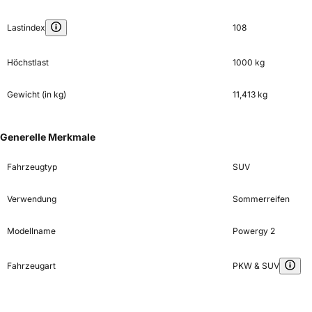
Lastindex
108
Höchstlast
1000 kg
Gewicht (in kg)
11,413 kg
Generelle Merkmale
Fahrzeugtyp
SUV
Verwendung
Sommerreifen
Modellname
Powergy 2
Fahrzeugart
PKW & SUV