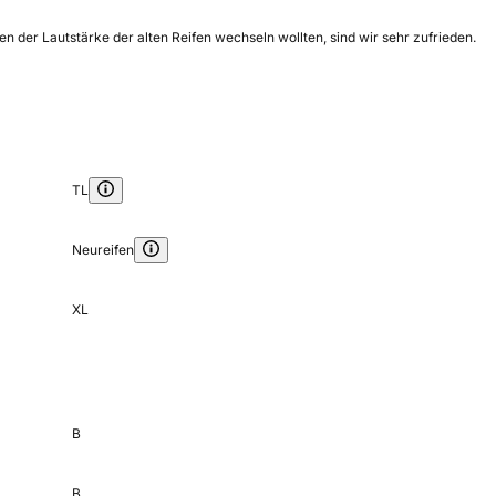
en der Lautstärke der alten Reifen wechseln wollten, sind wir sehr zufrieden.
TL
Neureifen
XL
B
B