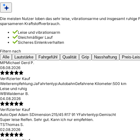
Die meisten Nutzer loben das sehr leise, vibrationsarme und insgesamt ruhige 
sparsameren Kraftstoffverbrauch.
Leise und vibrationsarm
Gleichmäßiger Lauf
Sicheres Einlenkverhalten
Filtern nach
Alle
Lautstärke
Fahrgefühl
Qualität
Grip
Nasshaftung
Preis-Lei
MP
Michael Gerd P.
08.08.2026
Verifizierter Kauf
Weiterempfehlung:
Ja
Fahrtentyp:
Autobahn
Gefahrene Kilometer:
500 km
Leise und ruhig
WB
Waldemar B.
04.08.2026
Verifizierter Kauf
Auto:
Opel Adam S
Dimension:
215/45 R17 91 Y
Fahrtentyp:
Gemischt
Super leise Reifen. Sehr gut. Kann ich nur empfehlen.
TS
Thomas S.
02.08.2026