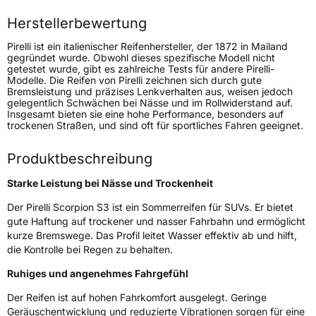
Höchstlast
925 kg
Herstellerbewertung
Gewicht (in kg)
11,552 kg
Pirelli ist ein italienischer Reifenhersteller, der 1872 in Mailand
gegründet wurde. Obwohl dieses spezifische Modell nicht
getestet wurde, gibt es zahlreiche Tests für andere Pirelli-
Generelle Merkmale
Modelle. Die Reifen von Pirelli zeichnen sich durch gute
Bremsleistung und präzises Lenkverhalten aus, weisen jedoch
Fahrzeugtyp
SUV
gelegentlich Schwächen bei Nässe und im Rollwiderstand auf.
Insgesamt bieten sie eine hohe Performance, besonders auf
Verwendung
Sommerreifen
trockenen Straßen, und sind oft für sportliches Fahren geeignet.
Modellname
Scorpion S3
Produktbeschreibung
Fahrzeugart
PKW & SUV
Starke Leistung bei Nässe und Trockenheit
Weitere Eigenschaften
Der Pirelli Scorpion S3 ist ein Sommerreifen für SUVs. Er bietet
gute Haftung auf trockener und nasser Fahrbahn und ermöglicht
Schlauchtyp
TL
kurze Bremswege. Das Profil leitet Wasser effektiv ab und hilft,
die Kontrolle bei Regen zu behalten.
Zustand
Neureifen
Ruhiges und angenehmes Fahrgefühl
Der Reifen ist auf hohen Fahrkomfort ausgelegt. Geringe
Verstärkt
XL
Geräuschentwicklung und reduzierte Vibrationen sorgen für eine