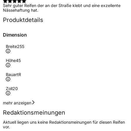
Sehr guter Reifen der an der Straße klebt und eine exzellente
Nässehaftung hat.
Produktdetails
Dimension
Breite
255
Höhe
45
Bauart
R
Zoll
20
Geschwindigkeitsindex
W
mehr anzeigen
Redaktionsmeinungen
Höchstgeschwindigkeit
270 km/h
Aktuell liegen uns keine Redaktionsmeinungen für diesen Reifen
Lastindex
105
vor.