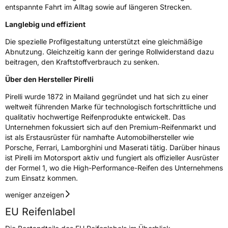
entspannte Fahrt im Alltag sowie auf längeren Strecken.
Felgenschutz
MFS
Langlebig und effizient
Die spezielle Profilgestaltung unterstützt eine gleichmäßige
EU Label
Abnutzung. Gleichzeitig kann der geringe Rollwiderstand dazu
beitragen, den Kraftstoffverbrauch zu senken.
Effizienz
B
Über den Hersteller Pirelli
Nasshaftung
A
Pirelli wurde 1872 in Mailand gegründet und hat sich zu einer
weltweit führenden Marke für technologisch fortschrittliche und
Rollgeräusch (Klasse)
B
qualitativ hochwertige Reifenprodukte entwickelt. Das
Unternehmen fokussiert sich auf den Premium-Reifenmarkt und
Rollgeräusch (dB)
71
ist als Erstausrüster für namhafte Automobilhersteller wie
Porsche, Ferrari, Lamborghini und Maserati tätig. Darüber hinaus
Fahrzeugklasse
C1
ist Pirelli im Motorsport aktiv und fungiert als offizieller Ausrüster
der Formel 1, wo die High-Performance-Reifen des Unternehmens
3PMSF / Schneeflockensymbol / Alpine-Symbol
Nein
zum Einsatz kommen.
weniger anzeigen
Eisgrip
Nein
EU Reifenlabel
EPREL ID
2597255