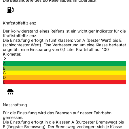
Die Bestandteile des EU Reifenlabels im Überblick
Allgemeine Produktsicherheit (GPSR)
Herstellerkontakt
PIRELLI TYRE SPA, Viale Piero e Alberto
Pirelli 25 20126 Milano Italien,
Kraftstoffeffizienz
www.pirelli.com,
consumer.support@pirelli.com
Der Rollwiderstand eines Reifens ist ein wichtiger Indikator für die
Kraftstoffeffizienz.
Die Einstufung erfolgt in fünf Klassen: von A (bester Wert) bis E
(schlechtester Wert). Eine Verbesserung um eine Klasse bedeutet
ungefähr eine Einsparung von 0,1 Liter Kraftstoff auf 100
Kilometer.
A
B
C
D
E
Nasshaftung
Für die Einstufung wird das Bremsen auf nasser Fahrbahn
gemessen.
Die Einstufung erfolgt in die Klassen A (kürzester Bremsweg) bis
E (längster Bremsweg). Der Bremsweg verlängert sich je Klasse