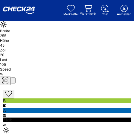
Warenkorb
Merkzettel
Chat
Anmelden
Breite
255
Höhe
45
Zoll
20
Last
105
Speed
W
B
A
71db